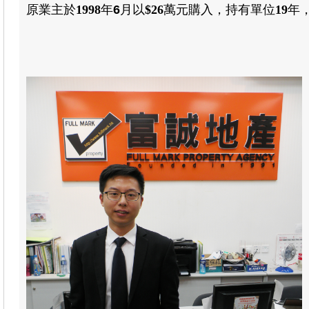
原業主於
1998
年
6
月以
$26
萬元購入
，
持有單位
19
年