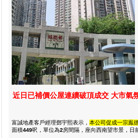
近日已補價公屋連續破頂成交 大市氣
富誠地產
客戶經理
鄧宇熙
表示，
本公司促成一宗鳯
面積
449
呎，單位為
2
房間隔，座向西南望市景
，日