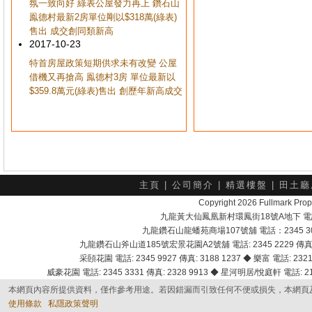
氛一致向好 綠表公屋發力再上 鑽石山
鳯德村最新2房單位剛以$318萬(綠表)
售出 成交創同類新高
2017-10-23
特首房屋政策短期供求未有改變 公屋
借機又再搶高 鳯德村3房 單位最新以
$359.8萬元(綠表)售出 創歷年新高成交
主頁
|
公司簡介
|
精選樓盤
|
田土廳
Copyright 2026 Fullmark 
九龍黃大仙鳳凰新村環鳳街18號A地下 電話：232
九龍鑽石山龍蟠苑商場107號舖 電話：2345 303
九龍鑽石山斧山道185號宏景花園A2號舖 電話: 2345 2229 傳真: 
采頣花園 電話: 2345 9927 傳真: 3188 1237 ◆ 樂富 電話: 2321 
威豪花園 電話: 2345 3331 傳真: 2328 9913 ◆ 星河明居/悅庭軒 電話: 2116
本網頁內容所提供資料，僅作參考用途。若因錯漏而引致任何不便或損失，本網頁
使用條款
私隱政策聲明