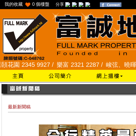
我的收藏
0
個樓盤
分享
 9927 /
樂富 2321 2287 /
峻弦、曉暉花園 2345 1
最新新聞稿