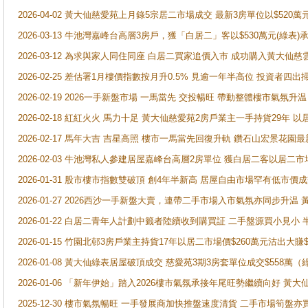
2026-04-02 黃大仙慈愛苑上月錄5宗居二市場成交 最新3房單位以$520萬
2026-03-13 牛池灣嘉峰台高層3房戶，獲「白居二」客以$530萬元(綠表)
2026-03-12 為求與家人同住同座 白居二買家追價入市 成功購入黃大仙
2026-02-25 差估署1月樓價指數按月升0.5% 見逾一年半高位 投資
2026-02-19 2026一手新盤市場 一馬當先 交投暢旺 帶動整體樓市氣氛
2026-02-18 紅紅火火 馬力十足 黃大仙慈愛苑2房戶業主一手持貨29年 以
2026-02-17 馬年大吉 吉星高照 樓市一馬當先回復升軌 鑽石山宏景花園
2026-02-03 牛池灣私人參建居屋嘉峰台高層2房單位 獲白居二客以居二市
2026-01-31 股市樓市指數雙破頂 創4年半新高 居屋自由市場罕有低市價
2026-01-27 2026西沙一手新盤大賣，連帶二手市場入市氣氛亦同步升
2026-01-22 白居二青年人計劃中籤者陸續收到購買証 二手盤源買小見小
2026-01-15 竹園北邨3房戶業主持貨17年以居二市場價$260萬元沽出大賺$
2026-01-08 黃大仙綠表居屋破頂成交 慈愛苑3期3房套單位成交$558萬（
2026-01-06 「新年伊始」踏入2026樓市氣氛承接年尾旺勢繼續向好 
2025-12-30 樓市氣氛暢旺 一手發展商加快推盤速度清貨 二手市場筍