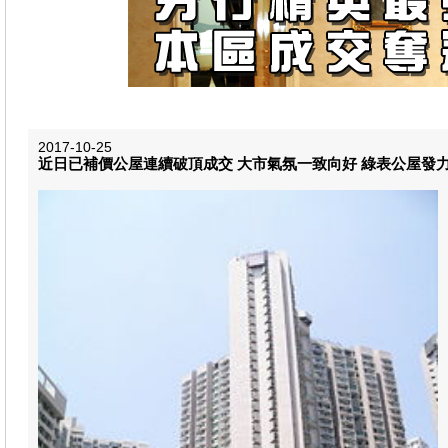
2017-10-25
近日已補價公屋連續破頂成交 大市氣氛一致向好 綠表公屋發力再