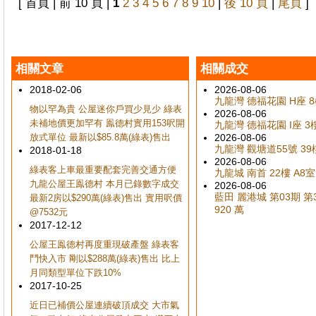
[ 首頁 | 前 10 頁 |
1
2
3
4
5
6
7
8
9
10
|
後 10 頁
|
尾頁
]
相關文章
相關成交
2018-02-06
2026-08-06
九龍灣 德福花園 H座 8樓
物以罕為貴 公屋迷你戶買少見少 綠表
2026-08-06
未補地價更加罕有 鳯德村實用153呎開
九龍灣 德福花園 I座 3樓
放式單位 最新以$85.8萬(綠表)售出
2026-08-06
九龍灣 觀塘道55號 39樓
2018-01-18
2026-08-06
綠表客上車最重要配套完善交通方便
九龍城 南首 22樓 A8室
九龍公屋王鳯德村 本月已錄數字成交
2026-08-06
藍田 麗港城 第03期 第33
最新2房以$290萬(綠表)售出 實用呎價
920 萬
@7532元
2017-12-12
公屋王鳯德村再度重現破產盤 綠表客
鬥快入市 剛以$288萬(綠表)售出 比上
月同類型單位下跌10%
2017-10-25
近日已補價公屋連續破頂成交 大市氣