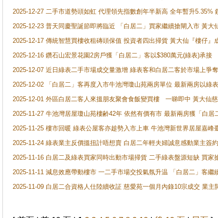
2025-12-27 二手市道勢頭如虹 代理領先指數創年半新高 全年暫升5.35
2025-12-23 普天同慶聖誕節即將臨近 「白居二」買家繼續搶閘入市 黃
2025-12-17 傳統智慧買樓收租磚頭保值 投資者四出掃貨 黃大仙『樓仔』
2025-12-16 鑽石山宏景花園2房戶獲「白居二」客以$380萬元(綠表)承接
2025-12-07 近日綠表二手市場成交量激增 綠表客和白居二客於市場上
2025-12-02 「白居二」客再度入市牛池灣瓊山苑兩房單位 最新兩房以綠表
2025-12-01 外區白居二客人來搵朋友聚會食飯變買樓 一睇即中 黃大仙
2025-11-27 牛池灣居屋瓊山苑樓齢42年 依然有價有市 最新兩房獲「白居
2025-11-25 樓市回暖 綠表公屋客亦趁勢入市上車 牛池灣新世界居屋嘉
2025-11-24 綠表業主反價搵扭計唔想賣 白居二年輕夫婦誠意感動業主簽約 
2025-11-16 白居二及綠表買家同時出動市場掃貨 二手綠表盤源短缺 
2025-11-11 減息效應帶動樓市 一二手市場交投氣氛升温 「白居二」
2025-11-09 白居二合資格人仕陸續收証 慈愛苑一個月內錄10宗成交 業