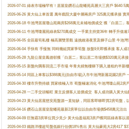
2026-07-01 綠表市場極罕有！居屋皇鑽石山龍蟠苑高層大三房戶 $640
2026-06-26 黃大仙上車首選 萬年戲院大廈中層兩房戶 325萬元獲承接 實
2026-06-18 牛池灣居屋瓊山苑兩房$268萬元未補地價成交 獲「白居二」
2026-06-11 牛池灣瓊麗苑綠表$270萬成交 一手業主持貨36年 轉手升值逾
2026-06-05 全區最筍私樓 極高層雙景觀 遠挑維港夜景及獅子山景 牛池
2026-06-04 手快有 手慢無 同時幾組買家爭筍盤 放盤9天即獲承接 
2026-05-28 九龍公屋皇鳳德邨獲「白居二」客以居二市場價$320萬元承接
2026-05-15 新盤向隅客回流二手市場 年青夫婦無樓睇下購入連租約半新
2026-05-14 同區上車客以$388萬元(自由市場)入市牛池灣新麗花園2房戶
2026-04-30 樓市升勢持續 買家積極入市 荀盤極速消化 牛池灣瓊山苑2
2026-04-28 一二手交頭暢旺 業主反價客人追價成交 客人成功購入黃大仙
2026-04-23 黃大仙居屋慈安苑盤源一直短缺，同區客即睇即買2房筍盤，
2026-04-16 鑽石山居屋皇龍蟠苑最新2房單位以自由市場價$458萬元沽出
2026-04-09 巨無霸3房單位買少見少 黃大仙盈福苑3房戶獲同區綠表客以
2026-04-03 鐵路洋樓超筍盤低銀行估價18%售出 黃大仙豪苑大2房417' $