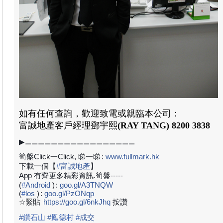
如有任何查詢，歡迎致電或親臨本公司：
富誠地產
客戶經理
鄧宇熙
(RAY TANG)
8200 3838
▶⚊⚊⚊⚊⚊⚊⚊⚊⚊⚊⚊⚊⚊⚊⚊⚊⚊
筍盤Click一Click, 睇一睇
:
www.fullmark.hk
下載一個【
#
富誠地產
】
App 有齊更多精彩資訊.筍盤-----
(
#
Android
)
:
goo.gl/A3TNQW
(
#
los
)
:
goo.gl/PzONqp
☆緊貼
https://goo.gl/6nkJhq
按讚
#
鑽石山
#
鳯德村
#
成
交