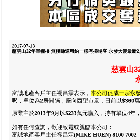
2017-07-13
慈雲山32年單幢樓 無樓睇連租約一樣有捧場客 永發大廈最新2房
慈雲山3
富誠地產
客戶主任禤昌霖
表示，
本公司促成一宗永
呎，單位為
2
房間隔，
座向西望市景，日前以
$360
萬
原業主於
2013
年
9
月以
$233
萬元購入
，
持有單位
4
年
如有任何查詢，歡迎致電或親臨本公司：
富誠地產
客戶
主任禤昌霖
(MIKE HUEN)
8100 7002