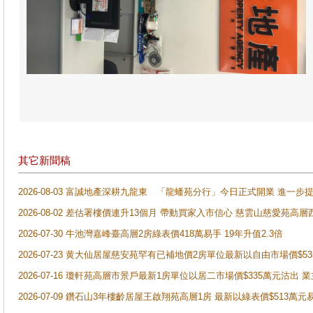
其它新聞稿
2026-08-03 富誠地產深耕九龍東 「龍蟠苑分行」今日正式開業 進
2026-08-02 差估署樓價連升13個月 帶動買家入市信心 慈雲山慈愛苑高層
2026-07-30 牛池灣嘉峰臺高層2房綠表價418萬易手 19年升值2.3倍
2026-07-23 黄大仙居屋慈安苑罕有已補地價2房單位最新以自由市場價$5
2026-07-16 瓊軒苑高層市景戶最新1房單位以居二市場價$335萬元沽出 業
2026-07-09 鑽石山3年樓齡居屋王啟翔苑高層1房 最新以綠表價$513萬元