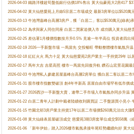
2026-04-03 鐵路洋樓超筍盤低銀行估價18%售出 黃大仙豪苑大2房417' $
2026-04-02 黃大仙慈愛苑上月錄5宗居二市場成交 最新3房單位以$520萬
2026-03-13 牛池灣嘉峰台高層3房戶，獲「白居二」客以$530萬元(綠表)
2026-03-12 為求與家人同住同座 白居二買家追價入市 成功購入黃大仙
2026-02-25 差估署1月樓價指數按月升0.5% 見逾一年半高位 投資
2026-02-19 2026一手新盤市場 一馬當先 交投暢旺 帶動整體樓市氣氛
2026-02-18 紅紅火火 馬力十足 黃大仙慈愛苑2房戶業主一手持貨29年 以
2026-02-17 馬年大吉 吉星高照 樓市一馬當先回復升軌 鑽石山宏景花園
2026-02-03 牛池灣私人參建居屋嘉峰台高層2房單位 獲白居二客以居二市
2026-01-31 股市樓市指數雙破頂 創4年半新高 居屋自由市場罕有低市價
2026-01-27 2026西沙一手新盤大賣，連帶二手市場入市氣氛亦同步升
2026-01-22 白居二青年人計劃中籤者陸續收到購買証 二手盤源買小見小
2026-01-15 竹園北邨3房戶業主持貨17年以居二市場價$260萬元沽出大賺$
2026-01-08 黃大仙綠表居屋破頂成交 慈愛苑3期3房套單位成交$558萬（
2026-01-06 「新年伊始」踏入2026樓市氣氛承接年尾旺勢繼續向好 