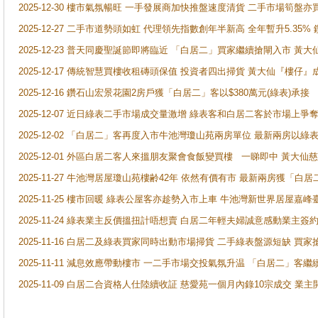
2025-12-30 樓市氣氛暢旺 一手發展商加快推盤速度清貨 二手市場筍
2025-12-27 二手市道勢頭如虹 代理領先指數創年半新高 全年暫升5.35
2025-12-23 普天同慶聖誕節即將臨近 「白居二」買家繼續搶閘入市 黃
2025-12-17 傳統智慧買樓收租磚頭保值 投資者四出掃貨 黃大仙『樓仔』
2025-12-16 鑽石山宏景花園2房戶獲「白居二」客以$380萬元(綠表)承接
2025-12-07 近日綠表二手市場成交量激增 綠表客和白居二客於市場上
2025-12-02 「白居二」客再度入市牛池灣瓊山苑兩房單位 最新兩房以綠表
2025-12-01 外區白居二客人來搵朋友聚會食飯變買樓 一睇即中 黃大仙
2025-11-27 牛池灣居屋瓊山苑樓齢42年 依然有價有市 最新兩房獲「白居
2025-11-25 樓市回暖 綠表公屋客亦趁勢入市上車 牛池灣新世界居屋嘉
2025-11-24 綠表業主反價搵扭計唔想賣 白居二年輕夫婦誠意感動業主簽約 
2025-11-16 白居二及綠表買家同時出動市場掃貨 二手綠表盤源短缺 
2025-11-11 減息效應帶動樓市 一二手市場交投氣氛升温 「白居二」
2025-11-09 白居二合資格人仕陸續收証 慈愛苑一個月內錄10宗成交 業