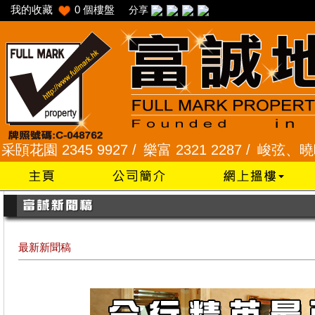
我的收藏
0
個樓盤
分享
2345 9927 /
樂富 2321 2287 /
峻弦、曉暉花園 234
最新新聞稿