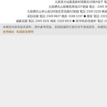
九龍黃大仙鳳凰新村環鳳街18號A地下 電話：232
九龍鑽石山龍蟠苑商場107號舖 電話：2345 303
九龍鑽石山斧山道185號宏景花園A2號舖 電話: 2345 2229 傳真: 
采頣花園 電話: 2345 9927 傳真: 3188 1237 ◆ 樂富 電話: 2321 
威豪花園 電話: 2345 3331 傳真: 2328 9913 ◆ 星河明居/悅庭軒 電話: 2116
本網頁內容所提供資料，僅作參考用途。若因錯漏而引致任何不便或損失，本網頁
使用條款
私隱政策聲明