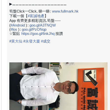
▶⚊⚊⚊⚊⚊⚊⚊⚊⚊⚊⚊⚊⚊⚊⚊⚊⚊
筍盤Click一Click, 睇一睇
:
www.fullmark.hk
下載一個【
#
富誠地產
】
App 有齊更多精彩資訊.筍盤-----
(
#
Android
)
:
goo.gl/A3TNQW
(
#
los
)
:
goo.gl/PzONqp
☆緊貼
https://goo.gl/6nkJhq
按讚
#
黃大仙
#
永發大廈
#
成
交