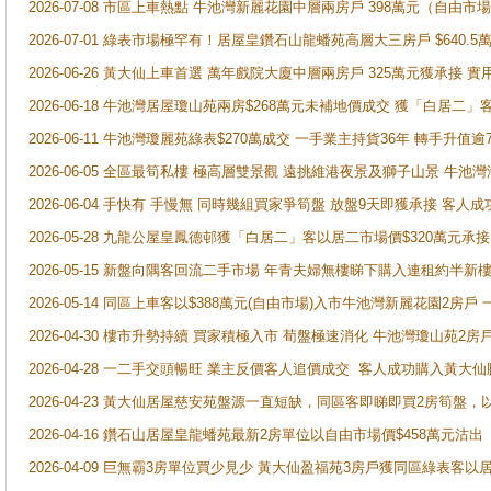
2026-07-08 市區上車熱點 牛池灣新麗花園中層兩房戶 398萬元（自
2026-07-01 綠表市場極罕有！居屋皇鑽石山龍蟠苑高層大三房戶 $640
2026-06-26 黃大仙上車首選 萬年戲院大廈中層兩房戶 325萬元獲承接 實
2026-06-18 牛池灣居屋瓊山苑兩房$268萬元未補地價成交 獲「白居二」
2026-06-11 牛池灣瓊麗苑綠表$270萬成交 一手業主持貨36年 轉手升值逾
2026-06-05 全區最筍私樓 極高層雙景觀 遠挑維港夜景及獅子山景 牛池
2026-06-04 手快有 手慢無 同時幾組買家爭筍盤 放盤9天即獲承接 
2026-05-28 九龍公屋皇鳳德邨獲「白居二」客以居二市場價$320萬元承接
2026-05-15 新盤向隅客回流二手市場 年青夫婦無樓睇下購入連租約半新
2026-05-14 同區上車客以$388萬元(自由市場)入市牛池灣新麗花園2房戶
2026-04-30 樓市升勢持續 買家積極入市 荀盤極速消化 牛池灣瓊山苑2
2026-04-28 一二手交頭暢旺 業主反價客人追價成交 客人成功購入黃大仙
2026-04-23 黃大仙居屋慈安苑盤源一直短缺，同區客即睇即買2房筍盤，
2026-04-16 鑽石山居屋皇龍蟠苑最新2房單位以自由市場價$458萬元沽出
2026-04-09 巨無霸3房單位買少見少 黃大仙盈福苑3房戶獲同區綠表客以