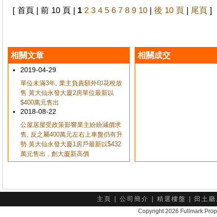
[ 首頁 | 前 10 頁 |
1
2
3
4
5
6
7
8
9
10
|
後 10 頁
|
尾頁
]
相關文章
相關成交
2019-04-29
單位未滿3年, 業主負責額外印花稅放
售 黃大仙永發大廈2房單位最新以
$400萬元售出
2018-08-22
公屋居屋受政策影響業主紛紛減價求
售, 反之屬400萬元左右上車盤仍有升
勢 黃大仙永發大廈1房戶最新以$432
萬元售出 , 創大廈新高價
主頁
|
公司簡介
|
精選樓盤
|
田土廳
Copyright 2026 Fullmark 