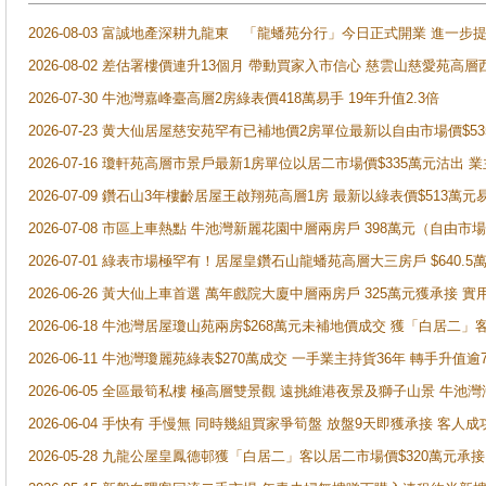
2026-08-03 富誠地產深耕九龍東 「龍蟠苑分行」今日正式開業 進
2026-08-02 差估署樓價連升13個月 帶動買家入市信心 慈雲山慈愛苑高層
2026-07-30 牛池灣嘉峰臺高層2房綠表價418萬易手 19年升值2.3倍
2026-07-23 黄大仙居屋慈安苑罕有已補地價2房單位最新以自由市場價$5
2026-07-16 瓊軒苑高層市景戶最新1房單位以居二市場價$335萬元沽出 業
2026-07-09 鑽石山3年樓齡居屋王啟翔苑高層1房 最新以綠表價$513萬元
2026-07-08 市區上車熱點 牛池灣新麗花園中層兩房戶 398萬元（自
2026-07-01 綠表市場極罕有！居屋皇鑽石山龍蟠苑高層大三房戶 $640
2026-06-26 黃大仙上車首選 萬年戲院大廈中層兩房戶 325萬元獲承接 實
2026-06-18 牛池灣居屋瓊山苑兩房$268萬元未補地價成交 獲「白居二」
2026-06-11 牛池灣瓊麗苑綠表$270萬成交 一手業主持貨36年 轉手升值逾
2026-06-05 全區最筍私樓 極高層雙景觀 遠挑維港夜景及獅子山景 牛池
2026-06-04 手快有 手慢無 同時幾組買家爭筍盤 放盤9天即獲承接 
2026-05-28 九龍公屋皇鳳德邨獲「白居二」客以居二市場價$320萬元承接