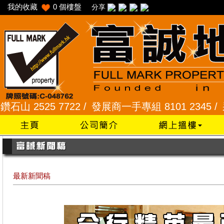
我的收藏
0
個樓盤
分享
525 7722 /
發展商一手專組 8101 2345 /
采頣花園 
最新新聞稿