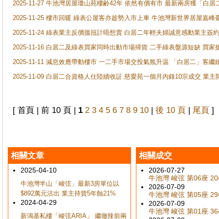
2025-11-27 牛池灣居屋瓊山苑樓齢42年 依然有價有市 最新兩房獲「白居
2025-11-25 樓市回暖 綠表公屋客亦趁勢入市上車 牛池灣新世界居屋嘉
2025-11-24 綠表業主反價搵扭計唔想賣 白居二年輕夫婦誠意感動業主簽約 
2025-11-16 白居二及綠表買家同時出動市場掃貨 二手綠表盤源短缺 
2025-11-11 減息效應帶動樓市 一二手市場交投氣氛升温 「白居二」
2025-11-09 白居二合資格人仕陸續收証 慈愛苑一個月內錄10宗成交 業
[ 首頁 | 前 10 頁 |
1
2
3
4
5
6
7
8
9
10
|
後 10 頁
|
尾頁
]
相關文章
相關成交
2025-04-10
2026-07-27
牛池灣 峻弦 第06座 20樓
牛池灣半山「峻弦」最新3房單位以
2026-07-09
$892萬元沽出 業主持貨5年蝕21%
牛池灣 峻弦 第05座 29樓
2024-04-29
2026-07-09
牛池灣 峻弦 第01座 36樓
新鴻基私樓「峻弦ARIA」 繼徹辣前兩