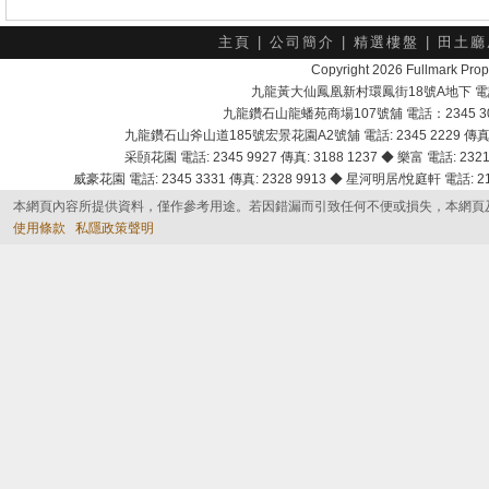
主頁
|
公司簡介
|
精選樓盤
|
田土廳
Copyright 2026 Fullmark 
九龍黃大仙鳳凰新村環鳳街18號A地下 電話：232
九龍鑽石山龍蟠苑商場107號舖 電話：2345 303
九龍鑽石山斧山道185號宏景花園A2號舖 電話: 2345 2229 傳真: 
采頣花園 電話: 2345 9927 傳真: 3188 1237 ◆ 樂富 電話: 2321 
威豪花園 電話: 2345 3331 傳真: 2328 9913 ◆ 星河明居/悅庭軒 電話: 2116
本網頁內容所提供資料，僅作參考用途。若因錯漏而引致任何不便或損失，本網頁
使用條款
私隱政策聲明