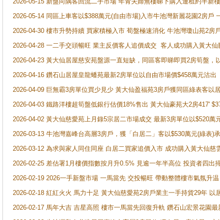
2026-05-15 新盤向隅客回流二手市場 年青夫婦無樓睇下購入連租約半新
2026-05-14 同區上車客以$388萬元(自由市場)入市牛池灣新麗花園2房戶
2026-04-30 樓市升勢持續 買家積極入市 荀盤極速消化 牛池灣瓊山苑2
2026-04-28 一二手交頭暢旺 業主反價客人追價成交 客人成功購入黃大仙
2026-04-23 黃大仙居屋慈安苑盤源一直短缺，同區客即睇即買2房筍盤，
2026-04-16 鑽石山居屋皇龍蟠苑最新2房單位以自由市場價$458萬元沽出
2026-04-09 巨無霸3房單位買少見少 黃大仙盈福苑3房戶獲同區綠表客以
2026-04-03 鐵路洋樓超筍盤低銀行估價18%售出 黃大仙豪苑大2房417' $
2026-04-02 黃大仙慈愛苑上月錄5宗居二市場成交 最新3房單位以$520萬
2026-03-13 牛池灣嘉峰台高層3房戶，獲「白居二」客以$530萬元(綠表)
2026-03-12 為求與家人同住同座 白居二買家追價入市 成功購入黃大仙
2026-02-25 差估署1月樓價指數按月升0.5% 見逾一年半高位 投資
2026-02-19 2026一手新盤市場 一馬當先 交投暢旺 帶動整體樓市氣氛
2026-02-18 紅紅火火 馬力十足 黃大仙慈愛苑2房戶業主一手持貨29年 以
2026-02-17 馬年大吉 吉星高照 樓市一馬當先回復升軌 鑽石山宏景花園