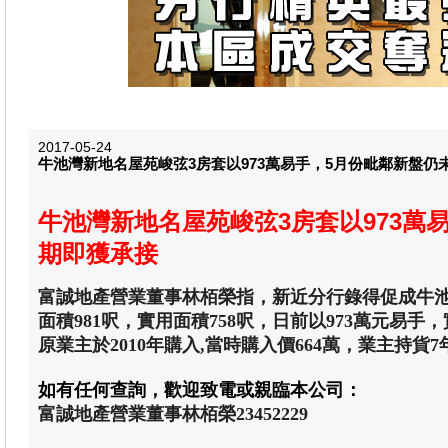
2017-05-24
牛池灣新地名屋苑峻弦3房套以973萬易手，5月份毗鄰新盤
牛池灣新地名屋苑峻弦3房套以973萬
期即獲承接
富誠地產營業董事林栢榮指，新近分行錄得促成牛池灣
面積981呎，實用面積758呎，日前以973萬元易手，實
原業主於2010年購入,當時購入價664萬，業主持貨
如有任何查詢，歡迎致電或親臨本公司：
富誠地產營業董事林栢榮23452229