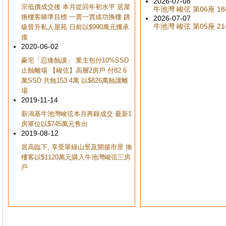
2026-07-08
宗低價成交後 本月從回年初水平 居屋
牛池灣 峻弦 第06座 18樓
換樓客睇準目標 一賣一買成功換樓 跳
2026-07-07
牛池灣 峻弦 第05座 21樓
級晉升私人屋苑 日前以$990萬元獲承
接
2020-06-02
豪宅「忍痛蝕讓」 業主包付10%SSD
止蝕離場 【峻弦】高層2房戶 付82.6
萬SSD 共蝕153.4萬 以$826萬蝕讓離
場
2019-11-14
新鴻基牛池灣峻弦本月再錄成交 最新1
房單位以$745萬元售出
2019-08-12
居高臨下, 享受翠綠山景及開揚市景 換
樓客以$1120萬元購入牛池灣峻弦三房
戶