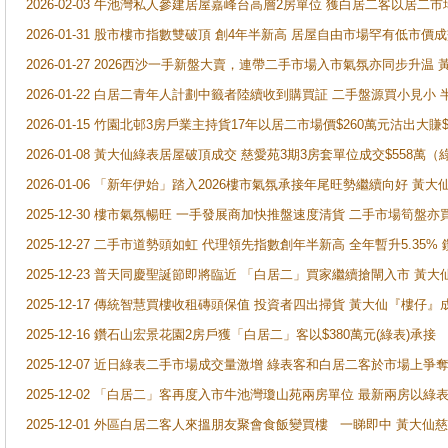
2026-02-03 牛池灣私人參建居屋嘉峰台高層2房單位 獲白居二客以居二市
2026-01-31 股市樓市指數雙破頂 創4年半新高 居屋自由市場罕有低市價
2026-01-27 2026西沙一手新盤大賣，連帶二手市場入市氣氛亦同步升
2026-01-22 白居二青年人計劃中籤者陸續收到購買証 二手盤源買小見小
2026-01-15 竹園北邨3房戶業主持貨17年以居二市場價$260萬元沽出大賺$
2026-01-08 黃大仙綠表居屋破頂成交 慈愛苑3期3房套單位成交$558萬（
2026-01-06 「新年伊始」踏入2026樓市氣氛承接年尾旺勢繼續向好 
2025-12-30 樓市氣氛暢旺 一手發展商加快推盤速度清貨 二手市場筍
2025-12-27 二手市道勢頭如虹 代理領先指數創年半新高 全年暫升5.35
2025-12-23 普天同慶聖誕節即將臨近 「白居二」買家繼續搶閘入市 黃
2025-12-17 傳統智慧買樓收租磚頭保值 投資者四出掃貨 黃大仙『樓仔』
2025-12-16 鑽石山宏景花園2房戶獲「白居二」客以$380萬元(綠表)承接
2025-12-07 近日綠表二手市場成交量激增 綠表客和白居二客於市場上
2025-12-02 「白居二」客再度入市牛池灣瓊山苑兩房單位 最新兩房以綠表
2025-12-01 外區白居二客人來搵朋友聚會食飯變買樓 一睇即中 黃大仙