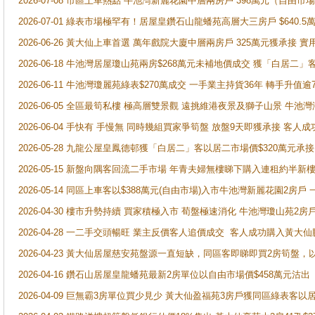
2026-07-08 市區上車熱點 牛池灣新麗花園中層兩房戶 398萬元（自
2026-07-01 綠表市場極罕有！居屋皇鑽石山龍蟠苑高層大三房戶 $640
2026-06-26 黃大仙上車首選 萬年戲院大廈中層兩房戶 325萬元獲承接 實
2026-06-18 牛池灣居屋瓊山苑兩房$268萬元未補地價成交 獲「白居二」
2026-06-11 牛池灣瓊麗苑綠表$270萬成交 一手業主持貨36年 轉手升值逾
2026-06-05 全區最筍私樓 極高層雙景觀 遠挑維港夜景及獅子山景 牛池
2026-06-04 手快有 手慢無 同時幾組買家爭筍盤 放盤9天即獲承接 
2026-05-28 九龍公屋皇鳳德邨獲「白居二」客以居二市場價$320萬元承接
2026-05-15 新盤向隅客回流二手市場 年青夫婦無樓睇下購入連租約半新
2026-05-14 同區上車客以$388萬元(自由市場)入市牛池灣新麗花園2房戶
2026-04-30 樓市升勢持續 買家積極入市 荀盤極速消化 牛池灣瓊山苑2
2026-04-28 一二手交頭暢旺 業主反價客人追價成交 客人成功購入黃大仙
2026-04-23 黃大仙居屋慈安苑盤源一直短缺，同區客即睇即買2房筍盤，
2026-04-16 鑽石山居屋皇龍蟠苑最新2房單位以自由市場價$458萬元沽出
2026-04-09 巨無霸3房單位買少見少 黃大仙盈福苑3房戶獲同區綠表客以