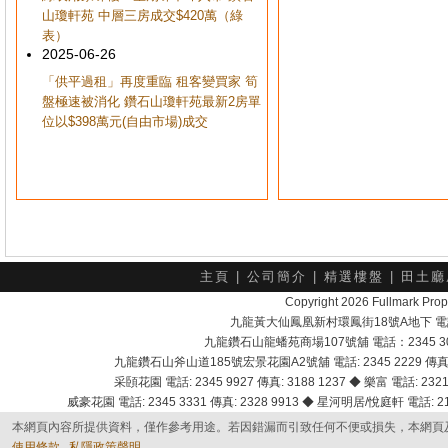
山瓊軒苑 中層三房成交$420萬（綠
表）
2025-06-26
「供平過租」再度重臨 租客變買家 筍
盤極速被消化 鑽石山瓊軒苑最新2房單
位以$398萬元(自由市場)成交
主頁
|
公司簡介
|
精選樓盤
|
田土廳
Copyright 2026 Fullmark 
九龍黃大仙鳳凰新村環鳳街18號A地下 電話：232
九龍鑽石山龍蟠苑商場107號舖 電話：2345 303
九龍鑽石山斧山道185號宏景花園A2號舖 電話: 2345 2229 傳真: 
采頣花園 電話: 2345 9927 傳真: 3188 1237 ◆ 樂富 電話: 2321 
威豪花園 電話: 2345 3331 傳真: 2328 9913 ◆ 星河明居/悅庭軒 電話: 2116
本網頁內容所提供資料，僅作參考用途。若因錯漏而引致任何不便或損失，本網頁
使用條款
私隱政策聲明