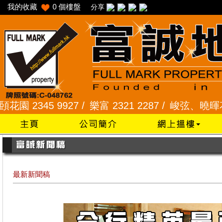
我的收藏
0
個樓盤
分享
45 9927 /
樂富 2321 2287 /
峻弦、曉暉花園 2345 
最新新聞稿