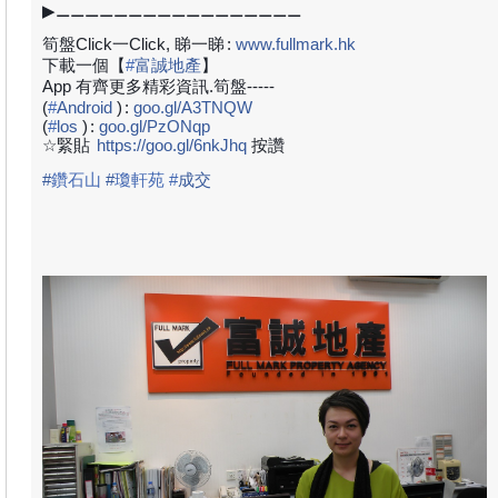
▶⚊⚊⚊⚊⚊⚊⚊⚊⚊⚊⚊⚊⚊⚊⚊⚊⚊
筍盤Click一Click, 睇一睇
:
www.fullmark.hk
下載一個【
#
富誠地產
】
App 有齊更多精彩資訊.筍盤-----
(
#
Android
)
:
goo.gl/A3TNQW
(
#
los
)
:
goo.gl/PzONqp
☆緊貼
https://goo.gl/6nkJhq
按讚
#
鑽石山
#
瓊軒苑
#
成
交