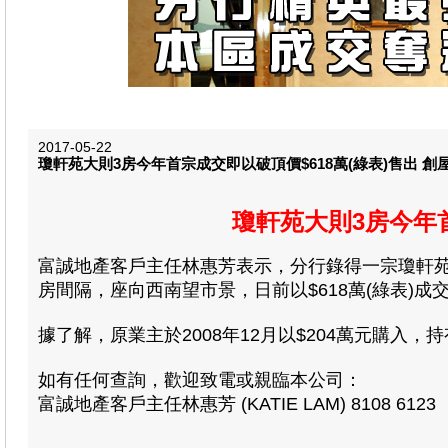
2017-05-22
瓊軒苑大則3房今年首宗成交即以破頂價$618萬(綠表)售出 創
瓊軒苑大則3房今年首
富誠地產客戶主任林惠芳表示，分行錄得一宗瓊軒苑3
房間隔，座向西南望市景，日前以$618萬(綠表)成交
據了解，原業主於2008年12月以$204萬元購入，
如有任何查詢，歡迎致電或親臨本公司：
富誠地產客戶主任林惠芳 (KATIE LAM) 8108 6123