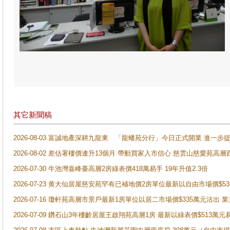
其它新聞稿
2026-08-03 富誠地產深耕九龍東 「龍蟠苑分行」今日正式開業 進
2026-08-02 差估署樓價連升13個月 帶動買家入市信心 慈雲山慈愛苑高層
2026-07-30 牛池灣嘉峰臺高層2房綠表價418萬易手 19年升值2.3倍
2026-07-23 黄大仙居屋慈安苑罕有已補地價2房單位最新以自由市場價$5
2026-07-16 瓊軒苑高層市景戶最新1房單位以居二市場價$335萬元沽出 業
2026-07-09 鑽石山3年樓齡居屋王啟翔苑高層1房 最新以綠表價$513萬元