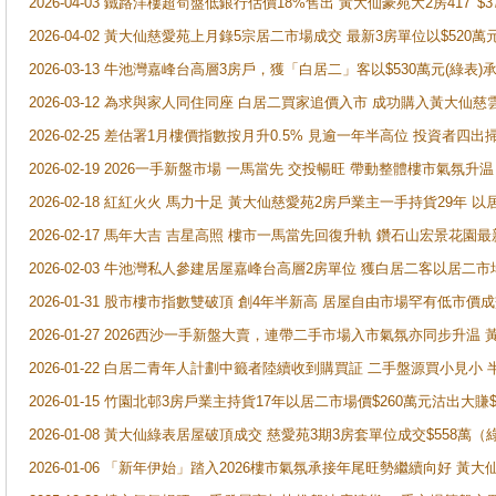
2026-04-03 鐵路洋樓超筍盤低銀行估價18%售出 黃大仙豪苑大2房417' $
2026-04-02 黃大仙慈愛苑上月錄5宗居二市場成交 最新3房單位以$520萬
2026-03-13 牛池灣嘉峰台高層3房戶，獲「白居二」客以$530萬元(綠表)
2026-03-12 為求與家人同住同座 白居二買家追價入市 成功購入黃大仙
2026-02-25 差估署1月樓價指數按月升0.5% 見逾一年半高位 投資
2026-02-19 2026一手新盤市場 一馬當先 交投暢旺 帶動整體樓市氣氛
2026-02-18 紅紅火火 馬力十足 黃大仙慈愛苑2房戶業主一手持貨29年 以
2026-02-17 馬年大吉 吉星高照 樓市一馬當先回復升軌 鑽石山宏景花園
2026-02-03 牛池灣私人參建居屋嘉峰台高層2房單位 獲白居二客以居二市
2026-01-31 股市樓市指數雙破頂 創4年半新高 居屋自由市場罕有低市價
2026-01-27 2026西沙一手新盤大賣，連帶二手市場入市氣氛亦同步升
2026-01-22 白居二青年人計劃中籤者陸續收到購買証 二手盤源買小見小
2026-01-15 竹園北邨3房戶業主持貨17年以居二市場價$260萬元沽出大賺$
2026-01-08 黃大仙綠表居屋破頂成交 慈愛苑3期3房套單位成交$558萬（
2026-01-06 「新年伊始」踏入2026樓市氣氛承接年尾旺勢繼續向好 