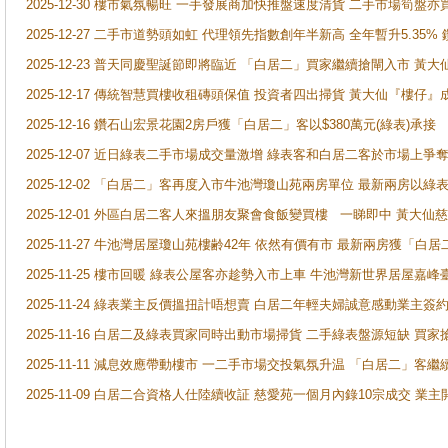
2025-12-30 樓市氣氛暢旺 一手發展商加快推盤速度清貨 二手市場筍
2025-12-27 二手市道勢頭如虹 代理領先指數創年半新高 全年暫升5.35
2025-12-23 普天同慶聖誕節即將臨近 「白居二」買家繼續搶閘入市 黃
2025-12-17 傳統智慧買樓收租磚頭保值 投資者四出掃貨 黃大仙『樓仔』
2025-12-16 鑽石山宏景花園2房戶獲「白居二」客以$380萬元(綠表)承接
2025-12-07 近日綠表二手市場成交量激增 綠表客和白居二客於市場上
2025-12-02 「白居二」客再度入市牛池灣瓊山苑兩房單位 最新兩房以綠表
2025-12-01 外區白居二客人來搵朋友聚會食飯變買樓 一睇即中 黃大仙
2025-11-27 牛池灣居屋瓊山苑樓齢42年 依然有價有市 最新兩房獲「白居
2025-11-25 樓市回暖 綠表公屋客亦趁勢入市上車 牛池灣新世界居屋嘉
2025-11-24 綠表業主反價搵扭計唔想賣 白居二年輕夫婦誠意感動業主簽約 
2025-11-16 白居二及綠表買家同時出動市場掃貨 二手綠表盤源短缺 
2025-11-11 減息效應帶動樓市 一二手市場交投氣氛升温 「白居二」
2025-11-09 白居二合資格人仕陸續收証 慈愛苑一個月內錄10宗成交 業