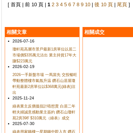
[ 首頁 | 前 10 頁 |
1
2
3
4
5
6
7
8
9
10
|
後 10 頁
|
尾頁
]
相關文章
相關成交
2026-07-16
瓊軒苑高層市景戶最新1房單位以居二
市場價$335萬元沽出 業主持貨17年大
賺$223萬元
2026-02-19
2026一手新盤市場 一馬當先 交投暢旺
帶動整體樓市氣氛升温 鑽石山居屋瓊
軒苑最新2房單位以$368萬元(綠表)沽
出
2025-11-24
綠表業主反價搵扭計唔想賣 白居二年
輕夫婦誠意感動業主簽約 鑽石山瓊軒
苑2房398' $310萬元（綠表）成交
2025-07-30
綠表用家睇樓一星期睇中即入市 鑽石