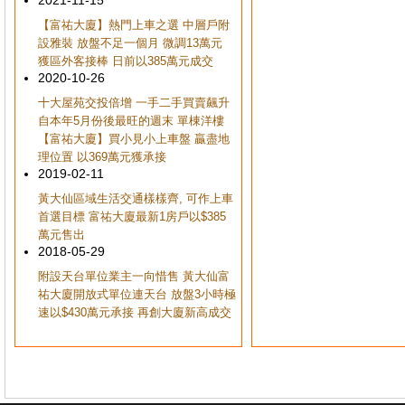
2021-11-15
【富祐大廈】熱門上車之選 中層戶附
設雅裝 放盤不足一個月 微調13萬元
獲區外客接棒 日前以385萬元成交
2020-10-26
十大屋苑交投倍增 一手二手買賣飆升
自本年5月份後最旺的週末 單棟洋樓
【富祐大廈】買小見小上車盤 贏盡地
理位置 以369萬元獲承接
2019-02-11
黃大仙區域生活交通樣樣齊, 可作上車
首選目標 富祐大廈最新1房戶以$385
萬元售出
2018-05-29
附設天台單位業主一向惜售 黃大仙富
祐大廈開放式單位連天台 放盤3小時極
速以$430萬元承接 再創大廈新高成交