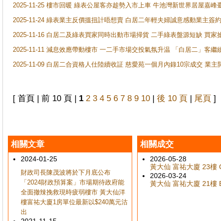
2025-11-25 樓市回暖 綠表公屋客亦趁勢入市上車 牛池灣新世界居屋嘉
2025-11-24 綠表業主反價搵扭計唔想賣 白居二年輕夫婦誠意感動業主簽約 
2025-11-16 白居二及綠表買家同時出動市場掃貨 二手綠表盤源短缺 
2025-11-11 減息效應帶動樓市 一二手市場交投氣氛升温 「白居二」
2025-11-09 白居二合資格人仕陸續收証 慈愛苑一個月內錄10宗成交 業
[ 首頁 | 前 10 頁 |
1
2
3
4
5
6
7
8
9
10
|
後 10 頁
|
尾頁
]
相關文章
相關成交
2024-01-25
2026-05-28
黃大仙 富祐大廈 23樓 G
財政司長陳茂波將於下月底公布
2026-03-24
「2024財政預算案」市場期待政府能
黃大仙 富祐大廈 21樓 B
全面撤辣挽救現時疲弱樓市 黃大仙洋
樓富祐大廈1房單位最新以$240萬元沽
出