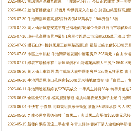
2026-08-03 富誠地產深耕九龍東 「龍蟠苑分行」今日正式開業 進
2026-08-02 差估署樓價連升13個月 帶動買家入市信心 慈雲山慈愛苑高層
2026-07-30 牛池灣嘉峰臺高層2房綠表價418萬易手 19年升值2.3倍
2026-07-23 黄大仙居屋慈安苑罕有已補地價2房單位最新以自由市場價$5
2026-07-16 瓊軒苑高層市景戶最新1房單位以居二市場價$335萬元沽出 業
2026-07-09 鑽石山3年樓齡居屋王啟翔苑高層1房 最新以綠表價$513萬元
2026-07-08 市區上車熱點 牛池灣新麗花園中層兩房戶 398萬元（自
2026-07-01 綠表市場極罕有！居屋皇鑽石山龍蟠苑高層大三房戶 $640
2026-06-26 黃大仙上車首選 萬年戲院大廈中層兩房戶 325萬元獲承接 實
2026-06-18 牛池灣居屋瓊山苑兩房$268萬元未補地價成交 獲「白居二」
2026-06-11 牛池灣瓊麗苑綠表$270萬成交 一手業主持貨36年 轉手升值逾
2026-06-05 全區最筍私樓 極高層雙景觀 遠挑維港夜景及獅子山景 牛池
2026-06-04 手快有 手慢無 同時幾組買家爭筍盤 放盤9天即獲承接 
2026-05-28 九龍公屋皇鳳德邨獲「白居二」客以居二市場價$320萬元承接
2026-05-15 新盤向隅客回流二手市場 年青夫婦無樓睇下購入連租約半新