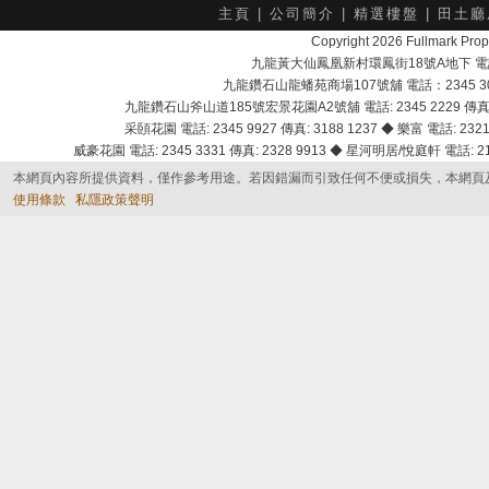
主頁
|
公司簡介
|
精選樓盤
|
田土廳
Copyright 2026 Fullmark 
九龍黃大仙鳳凰新村環鳳街18號A地下 電話：232
九龍鑽石山龍蟠苑商場107號舖 電話：2345 303
九龍鑽石山斧山道185號宏景花園A2號舖 電話: 2345 2229 傳真: 
采頣花園 電話: 2345 9927 傳真: 3188 1237 ◆ 樂富 電話: 2321 
威豪花園 電話: 2345 3331 傳真: 2328 9913 ◆ 星河明居/悅庭軒 電話: 2116
本網頁內容所提供資料，僅作參考用途。若因錯漏而引致任何不便或損失，本網頁
使用條款
私隱政策聲明