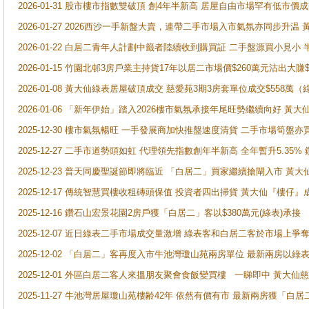
2026-01-31 股市樓市指數雙破頂 創4年半新高 居屋自由市場罕有低市價
2026-01-27 2026西沙一手新盤大賣，連帶二手市場入市氣氛亦同步升
2026-01-22 白居二青年人計劃中籤者陸續收到購買証 二手盤源買小見小
2026-01-15 竹園北邨3房戶業主持貨17年以居二市場價$260萬元沽出大賺$
2026-01-08 黃大仙綠表居屋破頂成交 慈愛苑3期3房套單位成交$558萬（
2026-01-06 「新年伊始」踏入2026樓市氣氛承接年尾旺勢繼續向好 
2025-12-30 樓市氣氛暢旺 一手發展商加快推盤速度清貨 二手市場筍
2025-12-27 二手市道勢頭如虹 代理領先指數創年半新高 全年暫升5.35
2025-12-23 普天同慶聖誕節即將臨近 「白居二」買家繼續搶閘入市 黃
2025-12-17 傳統智慧買樓收租磚頭保值 投資者四出掃貨 黃大仙『樓仔』
2025-12-16 鑽石山宏景花園2房戶獲「白居二」客以$380萬元(綠表)承接
2025-12-07 近日綠表二手市場成交量激增 綠表客和白居二客於市場上
2025-12-02 「白居二」客再度入市牛池灣瓊山苑兩房單位 最新兩房以綠表
2025-12-01 外區白居二客人來搵朋友聚會食飯變買樓 一睇即中 黃大仙
2025-11-27 牛池灣居屋瓊山苑樓齢42年 依然有價有市 最新兩房獲「白居