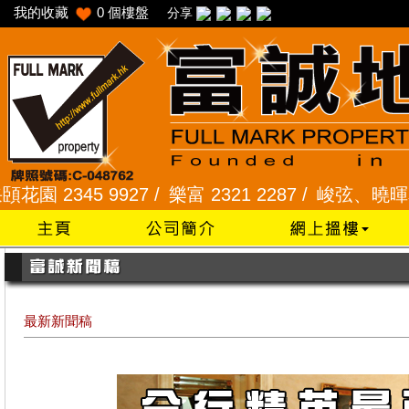
我的收藏
0
個樓盤
分享
345 9927 /
樂富 2321 2287 /
峻弦、曉暉花園 2345
最新新聞稿