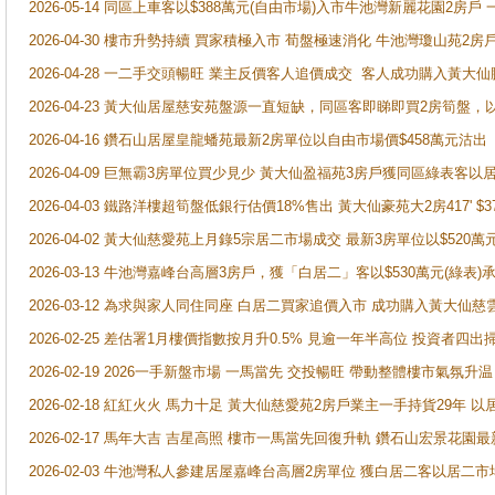
2026-05-14 同區上車客以$388萬元(自由市場)入市牛池灣新麗花園2房戶
2026-04-30 樓市升勢持續 買家積極入市 荀盤極速消化 牛池灣瓊山苑2
2026-04-28 一二手交頭暢旺 業主反價客人追價成交 客人成功購入黃大仙
2026-04-23 黃大仙居屋慈安苑盤源一直短缺，同區客即睇即買2房筍盤，
2026-04-16 鑽石山居屋皇龍蟠苑最新2房單位以自由市場價$458萬元沽出
2026-04-09 巨無霸3房單位買少見少 黃大仙盈福苑3房戶獲同區綠表客以
2026-04-03 鐵路洋樓超筍盤低銀行估價18%售出 黃大仙豪苑大2房417' $
2026-04-02 黃大仙慈愛苑上月錄5宗居二市場成交 最新3房單位以$520萬
2026-03-13 牛池灣嘉峰台高層3房戶，獲「白居二」客以$530萬元(綠表)
2026-03-12 為求與家人同住同座 白居二買家追價入市 成功購入黃大仙
2026-02-25 差估署1月樓價指數按月升0.5% 見逾一年半高位 投資
2026-02-19 2026一手新盤市場 一馬當先 交投暢旺 帶動整體樓市氣氛
2026-02-18 紅紅火火 馬力十足 黃大仙慈愛苑2房戶業主一手持貨29年 以
2026-02-17 馬年大吉 吉星高照 樓市一馬當先回復升軌 鑽石山宏景花園
2026-02-03 牛池灣私人參建居屋嘉峰台高層2房單位 獲白居二客以居二市