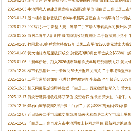
2026-02-17 馬年大吉 吉星高照 樓市一馬當先回復升軌 鑽石山宏景花園
2026-02-03 牛池灣私人參建居屋嘉峰台高層2房單位 獲白居二客以居二市
2026-01-31 股市樓市指數雙破頂 創4年半新高 居屋自由市場罕有低市價
2026-01-27 2026西沙一手新盤大賣，連帶二手市場入市氣氛亦同步升
2026-01-22 白居二青年人計劃中籤者陸續收到購買証 二手盤源買小見小
2026-01-15 竹園北邨3房戶業主持貨17年以居二市場價$260萬元沽出大賺$
2026-01-08 黃大仙綠表居屋破頂成交 慈愛苑3期3房套單位成交$558萬（
2026-01-06 「新年伊始」踏入2026樓市氣氛承接年尾旺勢繼續向好 
2025-12-30 樓市氣氛暢旺 一手發展商加快推盤速度清貨 二手市場筍
2025-12-27 二手市道勢頭如虹 代理領先指數創年半新高 全年暫升5.35
2025-12-23 普天同慶聖誕節即將臨近 「白居二」買家繼續搶閘入市 黃
2025-12-17 傳統智慧買樓收租磚頭保值 投資者四出掃貨 黃大仙『樓仔』
2025-12-16 鑽石山宏景花園2房戶獲「白居二」客以$380萬元(綠表)承接
2025-12-07 近日綠表二手市場成交量激增 綠表客和白居二客於市場上
2025-12-02 「白居二」客再度入市牛池灣瓊山苑兩房單位 最新兩房以綠表