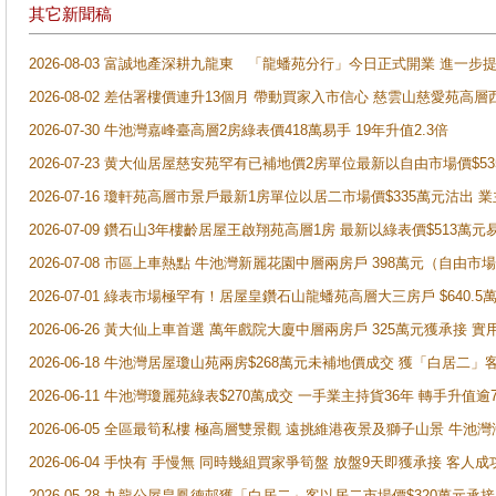
其它新聞稿
2026-08-03 富誠地產深耕九龍東 「龍蟠苑分行」今日正式開業 進
2026-08-02 差估署樓價連升13個月 帶動買家入市信心 慈雲山慈愛苑高層
2026-07-30 牛池灣嘉峰臺高層2房綠表價418萬易手 19年升值2.3倍
2026-07-23 黄大仙居屋慈安苑罕有已補地價2房單位最新以自由市場價$5
2026-07-16 瓊軒苑高層市景戶最新1房單位以居二市場價$335萬元沽出 業
2026-07-09 鑽石山3年樓齡居屋王啟翔苑高層1房 最新以綠表價$513萬元
2026-07-08 市區上車熱點 牛池灣新麗花園中層兩房戶 398萬元（自
2026-07-01 綠表市場極罕有！居屋皇鑽石山龍蟠苑高層大三房戶 $640
2026-06-26 黃大仙上車首選 萬年戲院大廈中層兩房戶 325萬元獲承接 實
2026-06-18 牛池灣居屋瓊山苑兩房$268萬元未補地價成交 獲「白居二」
2026-06-11 牛池灣瓊麗苑綠表$270萬成交 一手業主持貨36年 轉手升值逾
2026-06-05 全區最筍私樓 極高層雙景觀 遠挑維港夜景及獅子山景 牛池
2026-06-04 手快有 手慢無 同時幾組買家爭筍盤 放盤9天即獲承接 
2026-05-28 九龍公屋皇鳳德邨獲「白居二」客以居二市場價$320萬元承接