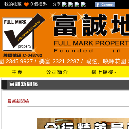
我的收藏
0
個樓盤
分享
927 /
樂富 2321 2287 /
峻弦、曉暉花園 2345 128
最新新聞稿