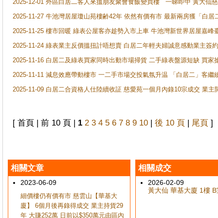
2025-12-01 外區白居二客人來搵朋友聚會食飯變買樓 一睇即中 黃大仙
2025-11-27 牛池灣居屋瓊山苑樓齢42年 依然有價有市 最新兩房獲「白居
2025-11-25 樓市回暖 綠表公屋客亦趁勢入市上車 牛池灣新世界居屋嘉
2025-11-24 綠表業主反價搵扭計唔想賣 白居二年輕夫婦誠意感動業主簽約 
2025-11-16 白居二及綠表買家同時出動市場掃貨 二手綠表盤源短缺 
2025-11-11 減息效應帶動樓市 一二手市場交投氣氛升温 「白居二」
2025-11-09 白居二合資格人仕陸續收証 慈愛苑一個月內錄10宗成交 業
[ 首頁 | 前 10 頁 |
1
2
3
4
5
6
7
8
9
10
|
後 10 頁
|
尾頁
]
相關文章
相關成交
2023-06-09
2026-02-09
黃大仙 華基大廈 1樓 B室
細價樓仍有價有市 慈雲山【華基大
廈】 6個月後再錄得成交 業主持貨29
年 大賺252萬 日前以$350萬元由區內