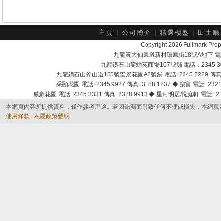
主頁
|
公司簡介
|
精選樓盤
|
田土廳
Copyright 2026 Fullmark 
九龍黃大仙鳳凰新村環鳳街18號A地下 電話：232
九龍鑽石山龍蟠苑商場107號舖 電話：2345 303
九龍鑽石山斧山道185號宏景花園A2號舖 電話: 2345 2229 傳真: 
采頣花園 電話: 2345 9927 傳真: 3188 1237 ◆ 樂富 電話: 2321 
威豪花園 電話: 2345 3331 傳真: 2328 9913 ◆ 星河明居/悅庭軒 電話: 2116
本網頁內容所提供資料，僅作參考用途。若因錯漏而引致任何不便或損失，本網頁
使用條款
私隱政策聲明