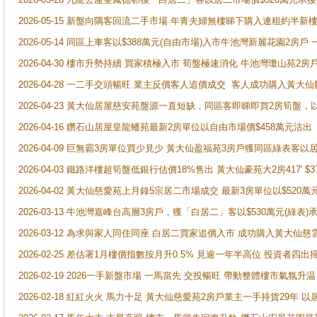
2026-05-15 新盤向隅客回流二手市場 年青夫婦無樓睇下購入連租約半新
2026-05-14 同區上車客以$388萬元(自由市場)入市牛池灣新麗花園2房戶
2026-04-30 樓市升勢持續 買家積極入市 荀盤極速消化 牛池灣瓊山苑2
2026-04-28 一二手交頭暢旺 業主反價客人追價成交 客人成功購入黃大仙
2026-04-23 黃大仙居屋慈安苑盤源一直短缺，同區客即睇即買2房筍盤，
2026-04-16 鑽石山居屋皇龍蟠苑最新2房單位以自由市場價$458萬元沽出
2026-04-09 巨無霸3房單位買少見少 黃大仙盈福苑3房戶獲同區綠表客以
2026-04-03 鐵路洋樓超筍盤低銀行估價18%售出 黃大仙豪苑大2房417' $
2026-04-02 黃大仙慈愛苑上月錄5宗居二市場成交 最新3房單位以$520萬
2026-03-13 牛池灣嘉峰台高層3房戶，獲「白居二」客以$530萬元(綠表)
2026-03-12 為求與家人同住同座 白居二買家追價入市 成功購入黃大仙
2026-02-25 差估署1月樓價指數按月升0.5% 見逾一年半高位 投資
2026-02-19 2026一手新盤市場 一馬當先 交投暢旺 帶動整體樓市氣氛
2026-02-18 紅紅火火 馬力十足 黃大仙慈愛苑2房戶業主一手持貨29年 以