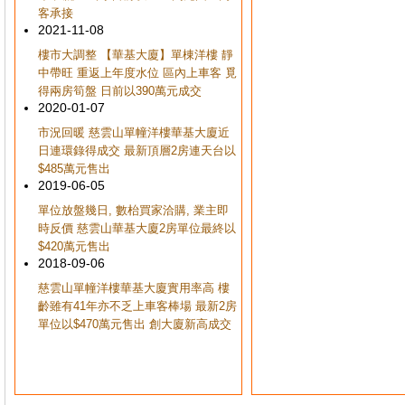
客承接
2021-11-08
樓市大調整 【華基大廈】單棟洋樓 靜
中帶旺 重返上年度水位 區內上車客 覓
得兩房筍盤 日前以390萬元成交
2020-01-07
市況回暖 慈雲山單幢洋樓華基大廈近
日連環錄得成交 最新頂層2房連天台以
$485萬元售出
2019-06-05
單位放盤幾日, 數枱買家洽購, 業主即
時反價 慈雲山華基大廈2房單位最終以
$420萬元售出
2018-09-06
慈雲山單幢洋樓華基大廈實用率高 樓
齡雖有41年亦不乏上車客棒場 最新2房
單位以$470萬元售出 創大廈新高成交