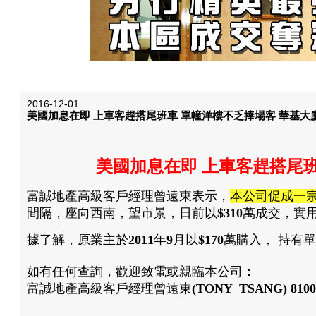
2016-12-01
美國加息在即 上車客趕搭尾班車 單幢洋樓不乏捧場客 華基大廈
美國加息在即 上車客趕搭尾班
富誠地產
高級客戶經理曾遠東
表示
，
本公司促成一
間隔
，
座向西南
，
望市景
，
日前以
$310
萬成交
，
實
據了解
，
原業主於
2011
年
9
月以
$170
萬購入
，
持有單
如有任何查詢
，
歡迎致電或親臨本公司：
富誠地產高級客戶經理
曾遠東
(TONY TSANG)
8100