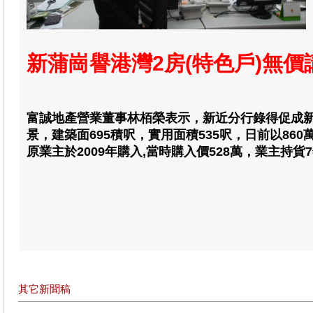
新蒲崗譽港灣2房(特色戶)無價
富誠地產
營業董事
林栢榮
表示，
新近分行錄得促成新
景，建築面695積呎，
實用面積535呎，日前以860
原業主於2009年購入,當時購入價528萬，業主持貨
其它新聞稿