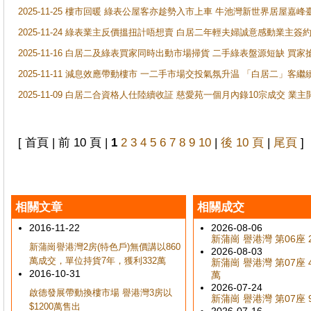
2025-11-25 樓市回暖 綠表公屋客亦趁勢入市上車 牛池灣新世界居屋嘉
2025-11-24 綠表業主反價搵扭計唔想賣 白居二年輕夫婦誠意感動業主簽約 
2025-11-16 白居二及綠表買家同時出動市場掃貨 二手綠表盤源短缺 
2025-11-11 減息效應帶動樓市 一二手市場交投氣氛升温 「白居二」
2025-11-09 白居二合資格人仕陸續收証 慈愛苑一個月內錄10宗成交 業
[ 首頁 | 前 10 頁 |
1
2
3
4
5
6
7
8
9
10
|
後 10 頁
|
尾頁
]
相關文章
相關成交
2016-11-22
2026-08-06
新蒲崗 譽港灣 第06座 2
新蒲崗譽港灣2房(特色戶)無價講以860
2026-08-03
萬成交，單位持貨7年，獲利332萬
新蒲崗 譽港灣 第07座 4
2016-10-31
萬
2026-07-24
啟德發展帶動換樓市場 譽港灣3房以
新蒲崗 譽港灣 第07座 9
$1200萬售出