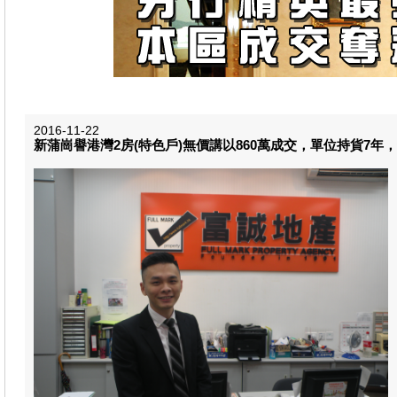
2016-11-22
新蒲崗譽港灣2房(特色戶)無價講以860萬成交，單位持貨7年，