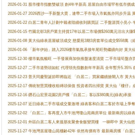
2026-01-31 股市樓市指數雙破頂 創4年半新高 居屋自由市場罕有低市價
2026-01-27 2026西沙一手新盤大賣，連帶二手市場入市氣氛亦同步升
2026-01-22 白居二青年人計劃中籤者陸續收到購買証 二手盤源買小見小
2026-01-15 竹園北邨3房戶業主持貨17年以居二市場價$260萬元沽出大賺$
2026-01-08 黃大仙綠表居屋破頂成交 慈愛苑3期3房套單位成交$558萬（
2026-01-06 「新年伊始」踏入2026樓市氣氛承接年尾旺勢繼續向好 
2025-12-30 樓市氣氛暢旺 一手發展商加快推盤速度清貨 二手市場筍
2025-12-27 二手市道勢頭如虹 代理領先指數創年半新高 全年暫升5.35
2025-12-23 普天同慶聖誕節即將臨近 「白居二」買家繼續搶閘入市 黃
2025-12-17 傳統智慧買樓收租磚頭保值 投資者四出掃貨 黃大仙『樓仔』
2025-12-16 鑽石山宏景花園2房戶獲「白居二」客以$380萬元(綠表)承接
2025-12-07 近日綠表二手市場成交量激增 綠表客和白居二客於市場上
2025-12-02 「白居二」客再度入市牛池灣瓊山苑兩房單位 最新兩房以綠表
2025-12-01 外區白居二客人來搵朋友聚會食飯變買樓 一睇即中 黃大仙
2025-11-27 牛池灣居屋瓊山苑樓齢42年 依然有價有市 最新兩房獲「白居