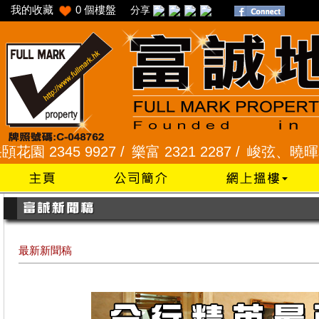
我的收藏
0
個樓盤
分享
345 9927 /
樂富 2321 2287 /
峻弦、曉暉花園 2345
最新新聞稿