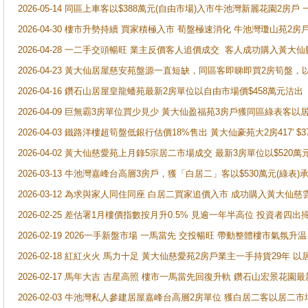
2026-05-14 同區上車客以$388萬元(自由市場)入市牛池灣新麗花園2房戶
2026-04-30 樓市升勢持續 買家積極入市 荀盤極速消化 牛池灣瓊山苑2
2026-04-28 一二手交頭暢旺 業主反價客人追價成交 客人成功購入黃大仙
2026-04-23 黃大仙居屋慈安苑盤源一直短缺，同區客即睇即買2房筍盤，
2026-04-16 鑽石山居屋皇龍蟠苑最新2房單位以自由市場價$458萬元沽出
2026-04-09 巨無霸3房單位買少見少 黃大仙盈福苑3房戶獲同區綠表客以
2026-04-03 鐵路洋樓超筍盤低銀行估價18%售出 黃大仙豪苑大2房417' $
2026-04-02 黃大仙慈愛苑上月錄5宗居二市場成交 最新3房單位以$520萬
2026-03-13 牛池灣嘉峰台高層3房戶，獲「白居二」客以$530萬元(綠表)
2026-03-12 為求與家人同住同座 白居二買家追價入市 成功購入黃大仙
2026-02-25 差估署1月樓價指數按月升0.5% 見逾一年半高位 投資
2026-02-19 2026一手新盤市場 一馬當先 交投暢旺 帶動整體樓市氣氛
2026-02-18 紅紅火火 馬力十足 黃大仙慈愛苑2房戶業主一手持貨29年 以
2026-02-17 馬年大吉 吉星高照 樓市一馬當先回復升軌 鑽石山宏景花園
2026-02-03 牛池灣私人參建居屋嘉峰台高層2房單位 獲白居二客以居二市