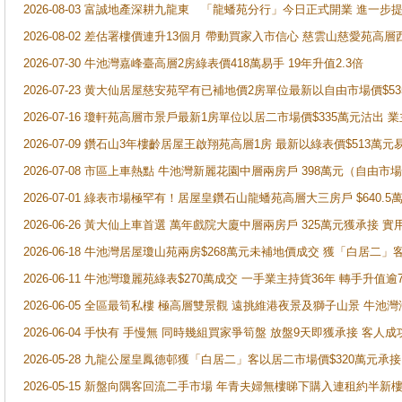
2026-08-03 富誠地產深耕九龍東 「龍蟠苑分行」今日正式開業 進
2026-08-02 差估署樓價連升13個月 帶動買家入市信心 慈雲山慈愛苑高層
2026-07-30 牛池灣嘉峰臺高層2房綠表價418萬易手 19年升值2.3倍
2026-07-23 黄大仙居屋慈安苑罕有已補地價2房單位最新以自由市場價$5
2026-07-16 瓊軒苑高層市景戶最新1房單位以居二市場價$335萬元沽出 業
2026-07-09 鑽石山3年樓齡居屋王啟翔苑高層1房 最新以綠表價$513萬元
2026-07-08 市區上車熱點 牛池灣新麗花園中層兩房戶 398萬元（自
2026-07-01 綠表市場極罕有！居屋皇鑽石山龍蟠苑高層大三房戶 $640
2026-06-26 黃大仙上車首選 萬年戲院大廈中層兩房戶 325萬元獲承接 實
2026-06-18 牛池灣居屋瓊山苑兩房$268萬元未補地價成交 獲「白居二」
2026-06-11 牛池灣瓊麗苑綠表$270萬成交 一手業主持貨36年 轉手升值逾
2026-06-05 全區最筍私樓 極高層雙景觀 遠挑維港夜景及獅子山景 牛池
2026-06-04 手快有 手慢無 同時幾組買家爭筍盤 放盤9天即獲承接 
2026-05-28 九龍公屋皇鳳德邨獲「白居二」客以居二市場價$320萬元承接
2026-05-15 新盤向隅客回流二手市場 年青夫婦無樓睇下購入連租約半新