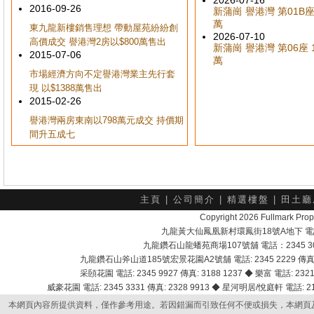
2026-07-16
2016-09-26
新蒲崗 譽港灣 第01B座 
萬
東九龍新樓銷售理想 帶動屋苑紛紛創
2026-07-10
高價成交 譽港灣2房以$800萬售出
新蒲崗 譽港灣 第06座 1
2015-07-06
萬
市場經濟方向不定譽港灣業主先行套
現 以$1388萬售出
2015-02-26
譽港灣兩房東南以798萬元成交 持價期
間升五成七
主頁
|
公司簡介
|
精選樓盤
|
田土廳
Copyright 2026 Fullmark 
九龍黃大仙鳳凰新村環鳳街18號A地下 電話：232
九龍鑽石山龍蟠苑商場107號舖 電話：2345 303
九龍鑽石山斧山道185號宏景花園A2號舖 電話: 2345 2229 傳真: 
采頣花園 電話: 2345 9927 傳真: 3188 1237 ◆ 樂富 電話: 2321 
威豪花園 電話: 2345 3331 傳真: 2328 9913 ◆ 星河明居/悅庭軒 電話: 2116
本網頁內容所提供資料，僅作參考用途。若因錯漏而引致任何不便或損失，本網頁