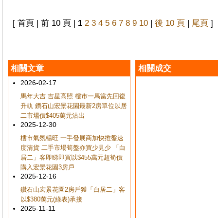
[ 首頁 | 前 10 頁 |
1
2
3
4
5
6
7
8
9
10
|
後 10 頁
|
尾頁
]
相關文章
相關成交
2026-02-17
馬年大吉 吉星高照 樓市一馬當先回復
升軌 鑽石山宏景花園最新2房單位以居
二市場價$405萬元沽出
2025-12-30
樓市氣氛暢旺 一手發展商加快推盤速
度清貨 二手市場筍盤亦買少見少 「白
居二」客即睇即買以$455萬元超筍價
購入宏景花園3房戶
2025-12-16
鑽石山宏景花園2房戶獲「白居二」客
以$380萬元(綠表)承接
2025-11-11