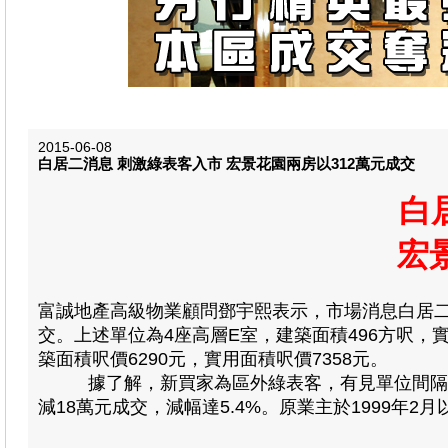
2015-06-08
白居二消息 刺激綠表客入市 宏景花園兩房以312萬元成交
白
宏
富誠地產高級物業顧問鄧宇熙表示，市場消息白居
交。上述單位為4座高層E室，建築面積496方呎，實
築面積呎價6290元，實用面積呎價7358元。
據了解，新買家為區外綠表客，有見單位間隔實用
減18萬元成交，減幅達5.4%。
原業主於1999年2