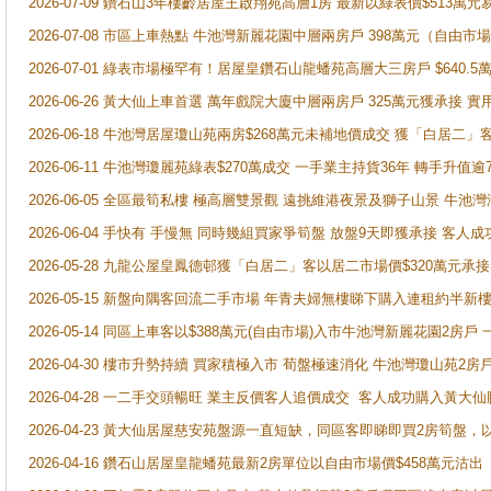
2026-07-09 鑽石山3年樓齡居屋王啟翔苑高層1房 最新以綠表價$513萬元
2026-07-08 市區上車熱點 牛池灣新麗花園中層兩房戶 398萬元（自
2026-07-01 綠表市場極罕有！居屋皇鑽石山龍蟠苑高層大三房戶 $640
2026-06-26 黃大仙上車首選 萬年戲院大廈中層兩房戶 325萬元獲承接 實
2026-06-18 牛池灣居屋瓊山苑兩房$268萬元未補地價成交 獲「白居二」
2026-06-11 牛池灣瓊麗苑綠表$270萬成交 一手業主持貨36年 轉手升值逾
2026-06-05 全區最筍私樓 極高層雙景觀 遠挑維港夜景及獅子山景 牛池
2026-06-04 手快有 手慢無 同時幾組買家爭筍盤 放盤9天即獲承接 
2026-05-28 九龍公屋皇鳳德邨獲「白居二」客以居二市場價$320萬元承接
2026-05-15 新盤向隅客回流二手市場 年青夫婦無樓睇下購入連租約半新
2026-05-14 同區上車客以$388萬元(自由市場)入市牛池灣新麗花園2房戶
2026-04-30 樓市升勢持續 買家積極入市 荀盤極速消化 牛池灣瓊山苑2
2026-04-28 一二手交頭暢旺 業主反價客人追價成交 客人成功購入黃大仙
2026-04-23 黃大仙居屋慈安苑盤源一直短缺，同區客即睇即買2房筍盤，
2026-04-16 鑽石山居屋皇龍蟠苑最新2房單位以自由市場價$458萬元沽出