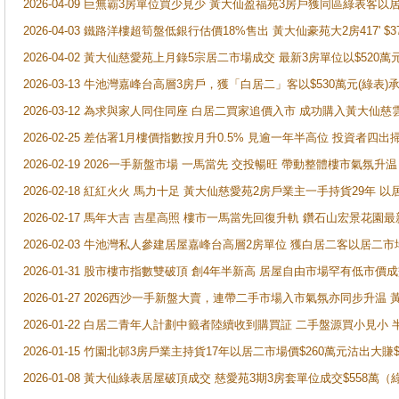
2026-04-09 巨無霸3房單位買少見少 黃大仙盈福苑3房戶獲同區綠表客以
2026-04-03 鐵路洋樓超筍盤低銀行估價18%售出 黃大仙豪苑大2房417' $
2026-04-02 黃大仙慈愛苑上月錄5宗居二市場成交 最新3房單位以$520萬
2026-03-13 牛池灣嘉峰台高層3房戶，獲「白居二」客以$530萬元(綠表)
2026-03-12 為求與家人同住同座 白居二買家追價入市 成功購入黃大仙
2026-02-25 差估署1月樓價指數按月升0.5% 見逾一年半高位 投資
2026-02-19 2026一手新盤市場 一馬當先 交投暢旺 帶動整體樓市氣氛
2026-02-18 紅紅火火 馬力十足 黃大仙慈愛苑2房戶業主一手持貨29年 以
2026-02-17 馬年大吉 吉星高照 樓市一馬當先回復升軌 鑽石山宏景花園
2026-02-03 牛池灣私人參建居屋嘉峰台高層2房單位 獲白居二客以居二市
2026-01-31 股市樓市指數雙破頂 創4年半新高 居屋自由市場罕有低市價
2026-01-27 2026西沙一手新盤大賣，連帶二手市場入市氣氛亦同步升
2026-01-22 白居二青年人計劃中籤者陸續收到購買証 二手盤源買小見小
2026-01-15 竹園北邨3房戶業主持貨17年以居二市場價$260萬元沽出大賺$
2026-01-08 黃大仙綠表居屋破頂成交 慈愛苑3期3房套單位成交$558萬（