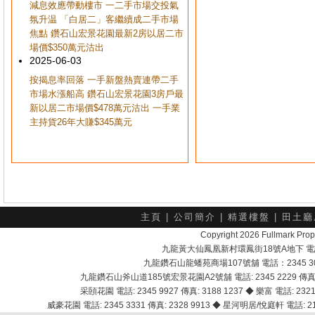
減息效應帶動樓市 一二手市場交投氣
氛升温 「白居二」客繼續成二手市場
焦點 鑽石山宏景花園最新2房以居二市
場價$350萬元沽出
2025-06-03
按揭息率回落 一手新盤熱賣連帶二手
市場水漲船高 鑽石山宏景花園3房戶最
新以居二市場價$478萬元沽出 一手業
主持貨26年大賺$345萬元
主頁
|
公司簡介
|
精選樓盤
|
田土廳
Copyright 2026 Fullmark 
九龍黃大仙鳳凰新村環鳳街18號A地下 電話：232
九龍鑽石山龍蟠苑商場107號舖 電話：2345 303
九龍鑽石山斧山道185號宏景花園A2號舖 電話: 2345 2229 傳真: 
采頣花園 電話: 2345 9927 傳真: 3188 1237 ◆ 樂富 電話: 2321 
威豪花園 電話: 2345 3331 傳真: 2328 9913 ◆ 星河明居/悅庭軒 電話: 2116