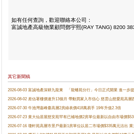
如有任何查詢，歡迎聯絡本公司：
富誠地產高級物業顧問鄧宇熙(RAY TANG) 8200 38
其它新聞稿
2026-08-03 富誠地產深耕九龍東 「龍蟠苑分行」今日正式開業 進
2026-08-02 差估署樓價連升13個月 帶動買家入市信心 慈雲山慈愛苑高層
2026-07-30 牛池灣嘉峰臺高層2房綠表價418萬易手 19年升值2.3倍
2026-07-23 黄大仙居屋慈安苑罕有已補地價2房單位最新以自由市場價$5
2026-07-16 瓊軒苑高層市景戶最新1房單位以居二市場價$335萬元沽出 業