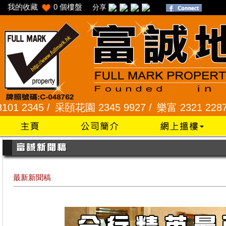
我的收藏
0
個樓盤
分享
45 /
采頣花園 2345 9927 /
樂富 2321 2287 /
峻弦
最新新聞稿