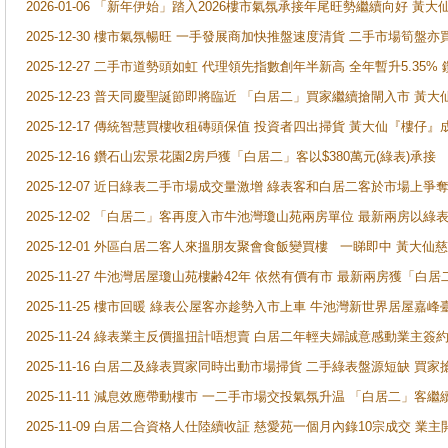
2026-01-06 「新年伊始」踏入2026樓市氣氛承接年尾旺勢繼續向好 
2025-12-30 樓市氣氛暢旺 一手發展商加快推盤速度清貨 二手市場筍
2025-12-27 二手市道勢頭如虹 代理領先指數創年半新高 全年暫升5.35
2025-12-23 普天同慶聖誕節即將臨近 「白居二」買家繼續搶閘入市 黃
2025-12-17 傳統智慧買樓收租磚頭保值 投資者四出掃貨 黃大仙『樓仔』
2025-12-16 鑽石山宏景花園2房戶獲「白居二」客以$380萬元(綠表)承接
2025-12-07 近日綠表二手市場成交量激增 綠表客和白居二客於市場上
2025-12-02 「白居二」客再度入市牛池灣瓊山苑兩房單位 最新兩房以綠表
2025-12-01 外區白居二客人來搵朋友聚會食飯變買樓 一睇即中 黃大仙
2025-11-27 牛池灣居屋瓊山苑樓齢42年 依然有價有市 最新兩房獲「白居
2025-11-25 樓市回暖 綠表公屋客亦趁勢入市上車 牛池灣新世界居屋嘉
2025-11-24 綠表業主反價搵扭計唔想賣 白居二年輕夫婦誠意感動業主簽約 
2025-11-16 白居二及綠表買家同時出動市場掃貨 二手綠表盤源短缺 
2025-11-11 減息效應帶動樓市 一二手市場交投氣氛升温 「白居二」
2025-11-09 白居二合資格人仕陸續收証 慈愛苑一個月內錄10宗成交 業