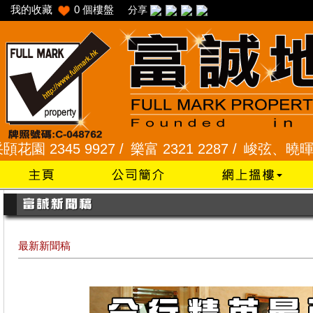
我的收藏
0
個樓盤
分享
345 9927 /
樂富 2321 2287 /
峻弦、曉暉花園 234
最新新聞稿