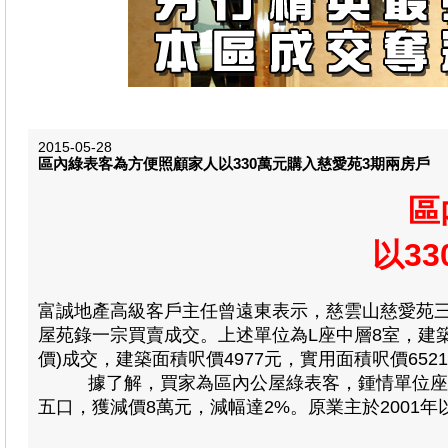
2015-05-28
區內綠表客為方便照顧家人以330萬元購入慈愛苑3期兩房戶
區
以3
富誠地產高級客戶主任曾遠東表示，慈雲山慈愛苑三
屋苑錄一宗買賣成交。上述單位為L座中層8室，建築
價)成交，
建築面積呎價4977元，實用面積呎價652
據了解，買家為區內公屋綠表客，鍾情單位座向東
五口，獲減價8萬元，減幅達2%。原業主於2001年以