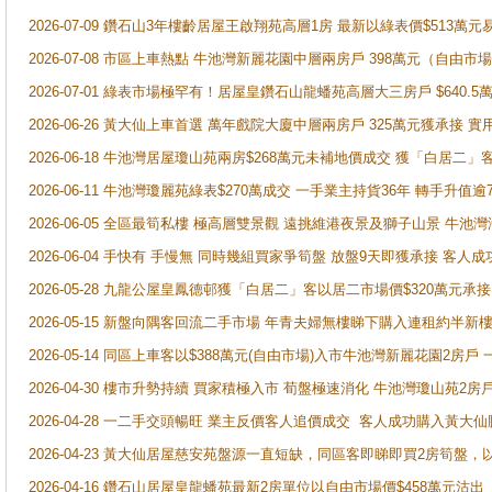
2026-07-09 鑽石山3年樓齡居屋王啟翔苑高層1房 最新以綠表價$513萬元
2026-07-08 市區上車熱點 牛池灣新麗花園中層兩房戶 398萬元（自
2026-07-01 綠表市場極罕有！居屋皇鑽石山龍蟠苑高層大三房戶 $640
2026-06-26 黃大仙上車首選 萬年戲院大廈中層兩房戶 325萬元獲承接 實
2026-06-18 牛池灣居屋瓊山苑兩房$268萬元未補地價成交 獲「白居二」
2026-06-11 牛池灣瓊麗苑綠表$270萬成交 一手業主持貨36年 轉手升值逾
2026-06-05 全區最筍私樓 極高層雙景觀 遠挑維港夜景及獅子山景 牛池
2026-06-04 手快有 手慢無 同時幾組買家爭筍盤 放盤9天即獲承接 
2026-05-28 九龍公屋皇鳳德邨獲「白居二」客以居二市場價$320萬元承接
2026-05-15 新盤向隅客回流二手市場 年青夫婦無樓睇下購入連租約半新
2026-05-14 同區上車客以$388萬元(自由市場)入市牛池灣新麗花園2房戶
2026-04-30 樓市升勢持續 買家積極入市 荀盤極速消化 牛池灣瓊山苑2
2026-04-28 一二手交頭暢旺 業主反價客人追價成交 客人成功購入黃大仙
2026-04-23 黃大仙居屋慈安苑盤源一直短缺，同區客即睇即買2房筍盤，
2026-04-16 鑽石山居屋皇龍蟠苑最新2房單位以自由市場價$458萬元沽出