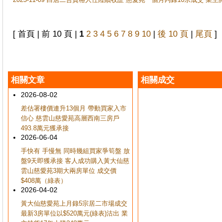
[ 首頁 | 前 10 頁 |
1
2
3
4
5
6
7
8
9
10
|
後 10 頁
|
尾頁
]
相關文章
相關成交
2026-08-02
差估署樓價連升13個月 帶動買家入市
信心 慈雲山慈愛苑高層西南三房戶
493.8萬元獲承接
2026-06-04
手快有 手慢無 同時幾組買家爭筍盤 放
盤9天即獲承接 客人成功購入黃大仙慈
雲山慈愛苑3期大兩房單位 成交價
$408萬（綠表）
2026-04-02
黃大仙慈愛苑上月錄5宗居二市場成交
最新3房單位以$520萬元(綠表)沽出 業