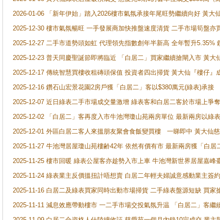
2026-01-06 「新年伊始」踏入2026樓市氣氛承接年尾旺勢繼續向好 
2025-12-30 樓市氣氛暢旺 一手發展商加快推盤速度清貨 二手市場筍
2025-12-27 二手市道勢頭如虹 代理領先指數創年半新高 全年暫升5.35
2025-12-23 普天同慶聖誕節即將臨近 「白居二」買家繼續搶閘入市 黃
2025-12-17 傳統智慧買樓收租磚頭保值 投資者四出掃貨 黃大仙『樓仔』
2025-12-16 鑽石山宏景花園2房戶獲「白居二」客以$380萬元(綠表)承接
2025-12-07 近日綠表二手市場成交量激增 綠表客和白居二客於市場上
2025-12-02 「白居二」客再度入市牛池灣瓊山苑兩房單位 最新兩房以綠表
2025-12-01 外區白居二客人來搵朋友聚會食飯變買樓 一睇即中 黃大仙
2025-11-27 牛池灣居屋瓊山苑樓齢42年 依然有價有市 最新兩房獲「白居
2025-11-25 樓市回暖 綠表公屋客亦趁勢入市上車 牛池灣新世界居屋嘉
2025-11-24 綠表業主反價搵扭計唔想賣 白居二年輕夫婦誠意感動業主簽約 
2025-11-16 白居二及綠表買家同時出動市場掃貨 二手綠表盤源短缺 
2025-11-11 減息效應帶動樓市 一二手市場交投氣氛升温 「白居二」
2025-11-09 白居二合資格人仕陸續收証 慈愛苑一個月內錄10宗成交 業