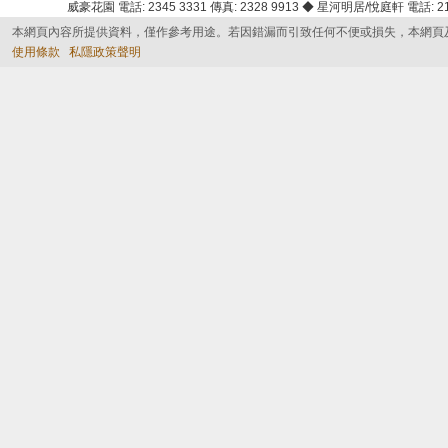
威豪花園 電話: 2345 3331 傳真: 2328 9913 ◆ 星河明居/悅庭軒 電話: 2116
本網頁內容所提供資料，僅作參考用途。若因錯漏而引致任何不便或損失，本網頁
使用條款
私隱政策聲明