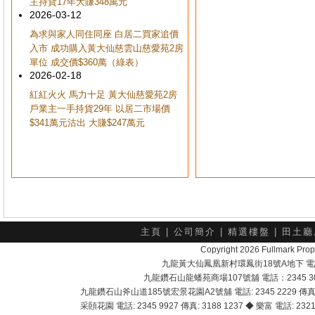
主持貨17年大賺348萬元
2026-03-12
為求與家人同住同座 白居二買家追價
入市 成功購入黃大仙慈雲山慈愛苑2房
單位 成交價$360萬（綠表）
2026-02-18
紅紅火火 馬力十足 黃大仙慈愛苑2房
戶業主一手持貨29年 以居二市場價
$341萬元沽出 大賺$247萬元
主頁
|
公司簡介
|
精選樓盤
|
田土廳
Copyright 2026 Fullmark 
九龍黃大仙鳳凰新村環鳳街18號A地下 電話：232
九龍鑽石山龍蟠苑商場107號舖 電話：2345 303
九龍鑽石山斧山道185號宏景花園A2號舖 電話: 2345 2229 傳真: 
采頣花園 電話: 2345 9927 傳真: 3188 1237 ◆ 樂富 電話: 2321 