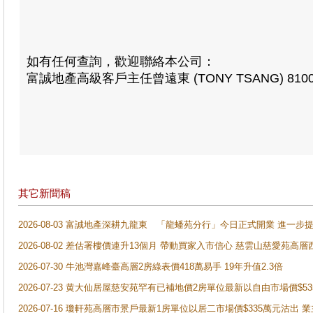
如有任何查詢，歡迎聯絡本公司：
富誠地產高級客戶主任曾遠東 (TONY TSANG) 8100 
其它新聞稿
2026-08-03 富誠地產深耕九龍東 「龍蟠苑分行」今日正式開業 進
2026-08-02 差估署樓價連升13個月 帶動買家入市信心 慈雲山慈愛苑高層
2026-07-30 牛池灣嘉峰臺高層2房綠表價418萬易手 19年升值2.3倍
2026-07-23 黄大仙居屋慈安苑罕有已補地價2房單位最新以自由市場價$5
2026-07-16 瓊軒苑高層市景戶最新1房單位以居二市場價$335萬元沽出 業