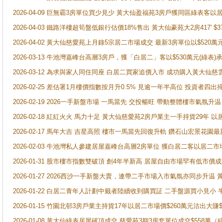
2026-04-09 巨無霸3房單位買少見少 黃大仙盈福苑3房戶獲同區綠表客以
2026-04-03 鐵路洋樓超筍盤低銀行估價18%售出 黃大仙豪苑大2房417' $
2026-04-02 黃大仙慈愛苑上月錄5宗居二市場成交 最新3房單位以$520萬
2026-03-13 牛池灣嘉峰台高層3房戶，獲「白居二」客以$530萬元(綠表)
2026-03-12 為求與家人同住同座 白居二買家追價入市 成功購入黃大仙
2026-02-25 差估署1月樓價指數按月升0.5% 見逾一年半高位 投資
2026-02-19 2026一手新盤市場 一馬當先 交投暢旺 帶動整體樓市氣氛
2026-02-18 紅紅火火 馬力十足 黃大仙慈愛苑2房戶業主一手持貨29年 以
2026-02-17 馬年大吉 吉星高照 樓市一馬當先回復升軌 鑽石山宏景花園
2026-02-03 牛池灣私人參建居屋嘉峰台高層2房單位 獲白居二客以居二市
2026-01-31 股市樓市指數雙破頂 創4年半新高 居屋自由市場罕有低市價
2026-01-27 2026西沙一手新盤大賣，連帶二手市場入市氣氛亦同步升
2026-01-22 白居二青年人計劃中籤者陸續收到購買証 二手盤源買小見小
2026-01-15 竹園北邨3房戶業主持貨17年以居二市場價$260萬元沽出大賺$
2026-01-08 黃大仙綠表居屋破頂成交 慈愛苑3期3房套單位成交$558萬（