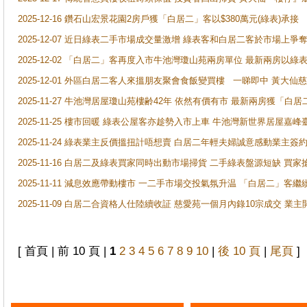
2025-12-16 鑽石山宏景花園2房戶獲「白居二」客以$380萬元(綠表)承接
2025-12-07 近日綠表二手市場成交量激增 綠表客和白居二客於市場上
2025-12-02 「白居二」客再度入市牛池灣瓊山苑兩房單位 最新兩房以綠表
2025-12-01 外區白居二客人來搵朋友聚會食飯變買樓 一睇即中 黃大仙
2025-11-27 牛池灣居屋瓊山苑樓齢42年 依然有價有市 最新兩房獲「白居
2025-11-25 樓市回暖 綠表公屋客亦趁勢入市上車 牛池灣新世界居屋嘉
2025-11-24 綠表業主反價搵扭計唔想賣 白居二年輕夫婦誠意感動業主簽約 
2025-11-16 白居二及綠表買家同時出動市場掃貨 二手綠表盤源短缺 
2025-11-11 減息效應帶動樓市 一二手市場交投氣氛升温 「白居二」
2025-11-09 白居二合資格人仕陸續收証 慈愛苑一個月內錄10宗成交 業
[ 首頁 | 前 10 頁 |
1
2
3
4
5
6
7
8
9
10
|
後 10 頁
|
尾頁
]