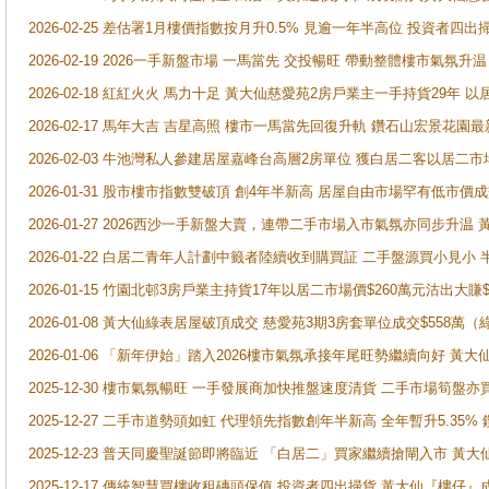
2026-02-25 差估署1月樓價指數按月升0.5% 見逾一年半高位 投資
2026-02-19 2026一手新盤市場 一馬當先 交投暢旺 帶動整體樓市氣氛
2026-02-18 紅紅火火 馬力十足 黃大仙慈愛苑2房戶業主一手持貨29年 以
2026-02-17 馬年大吉 吉星高照 樓市一馬當先回復升軌 鑽石山宏景花園
2026-02-03 牛池灣私人參建居屋嘉峰台高層2房單位 獲白居二客以居二市
2026-01-31 股市樓市指數雙破頂 創4年半新高 居屋自由市場罕有低市價
2026-01-27 2026西沙一手新盤大賣，連帶二手市場入市氣氛亦同步升
2026-01-22 白居二青年人計劃中籤者陸續收到購買証 二手盤源買小見小
2026-01-15 竹園北邨3房戶業主持貨17年以居二市場價$260萬元沽出大賺$
2026-01-08 黃大仙綠表居屋破頂成交 慈愛苑3期3房套單位成交$558萬（
2026-01-06 「新年伊始」踏入2026樓市氣氛承接年尾旺勢繼續向好 
2025-12-30 樓市氣氛暢旺 一手發展商加快推盤速度清貨 二手市場筍
2025-12-27 二手市道勢頭如虹 代理領先指數創年半新高 全年暫升5.35
2025-12-23 普天同慶聖誕節即將臨近 「白居二」買家繼續搶閘入市 黃
2025-12-17 傳統智慧買樓收租磚頭保值 投資者四出掃貨 黃大仙『樓仔』