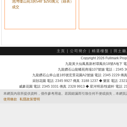
池灣瓊山苑3房548' $293萬元（綠表）
成交
主頁
|
公司簡介
|
精選樓盤
|
田土廳
Copyright 2026 Fullmark 
九龍黃大仙鳳凰新村環鳳街18號A地下 電話：232
九龍鑽石山龍蟠苑商場107號舖 電話：2345 303
九龍鑽石山斧山道185號宏景花園A2號舖 電話: 2345 2229 傳真: 
采頣花園 電話: 2345 9927 傳真: 3188 1237 ◆ 樂富 電話: 2321 
威豪花園 電話: 2345 3331 傳真: 2328 9913 ◆ 星河明居/悅庭軒 電話: 2116
本網頁內容所提供資料，僅作參考用途。若因錯漏而引致任何不便或損失，本網頁
使用條款
私隱政策聲明