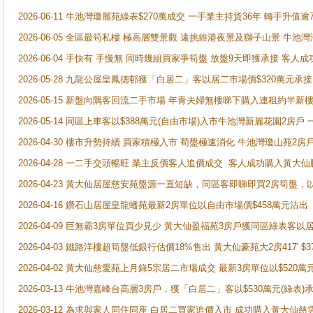
2026-06-11 牛池灣瓊麗苑綠表$270萬成交 一手業主持貨36年 轉手升值逾
2026-06-05 全區最筍私樓 極高層雙景觀 遠挑維港夜景及獅子山景 牛池
2026-06-04 手快有 手慢無 同時幾組買家爭筍盤 放盤9天即獲承接 
2026-05-28 九龍公屋皇鳳德邨獲「白居二」客以居二市場價$320萬元承接
2026-05-15 新盤向隅客回流二手市場 年青夫婦無樓睇下購入連租約半新
2026-05-14 同區上車客以$388萬元(自由市場)入市牛池灣新麗花園2房戶
2026-04-30 樓市升勢持續 買家積極入市 荀盤極速消化 牛池灣瓊山苑2
2026-04-28 一二手交頭暢旺 業主反價客人追價成交 客人成功購入黃大仙
2026-04-23 黃大仙居屋慈安苑盤源一直短缺，同區客即睇即買2房筍盤，
2026-04-16 鑽石山居屋皇龍蟠苑最新2房單位以自由市場價$458萬元沽出
2026-04-09 巨無霸3房單位買少見少 黃大仙盈福苑3房戶獲同區綠表客以
2026-04-03 鐵路洋樓超筍盤低銀行估價18%售出 黃大仙豪苑大2房417' $
2026-04-02 黃大仙慈愛苑上月錄5宗居二市場成交 最新3房單位以$520萬
2026-03-13 牛池灣嘉峰台高層3房戶，獲「白居二」客以$530萬元(綠表)
2026-03-12 為求與家人同住同座 白居二買家追價入市 成功購入黃大仙