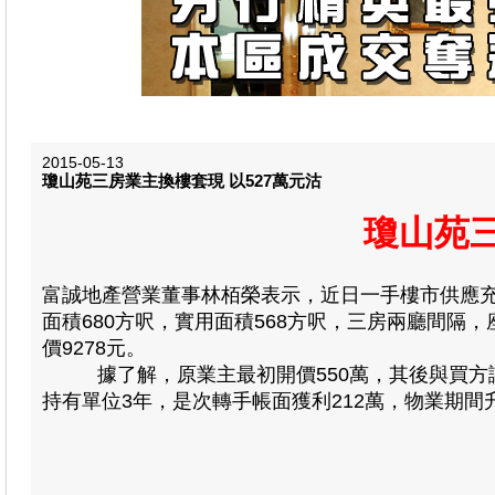
2015-05-13
瓊山苑三房業主換樓套現 以527萬元沽
瓊山苑三
富誠地產營業董事林栢榮表示，近日一手樓市供應充
面積680方呎，實用面積568方呎，三房兩廳間隔，
價9278元。
據了解，原業主最初開價550萬，其後與買方議價六
持有單位3年，是次轉手帳面獲利212萬，物業期間