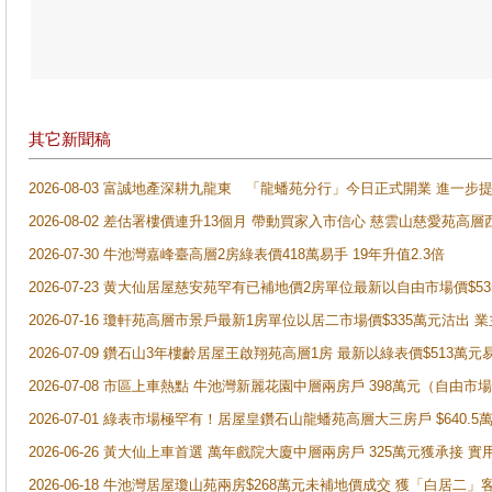
其它新聞稿
2026-08-03 富誠地產深耕九龍東 「龍蟠苑分行」今日正式開業 進
2026-08-02 差估署樓價連升13個月 帶動買家入市信心 慈雲山慈愛苑高層
2026-07-30 牛池灣嘉峰臺高層2房綠表價418萬易手 19年升值2.3倍
2026-07-23 黄大仙居屋慈安苑罕有已補地價2房單位最新以自由市場價$5
2026-07-16 瓊軒苑高層市景戶最新1房單位以居二市場價$335萬元沽出 業
2026-07-09 鑽石山3年樓齡居屋王啟翔苑高層1房 最新以綠表價$513萬元
2026-07-08 市區上車熱點 牛池灣新麗花園中層兩房戶 398萬元（自
2026-07-01 綠表市場極罕有！居屋皇鑽石山龍蟠苑高層大三房戶 $640
2026-06-26 黃大仙上車首選 萬年戲院大廈中層兩房戶 325萬元獲承接 實
2026-06-18 牛池灣居屋瓊山苑兩房$268萬元未補地價成交 獲「白居二」