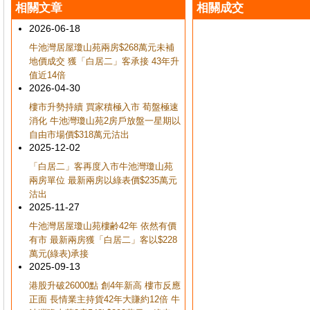
相關文章
相關成交
2026-06-18
牛池灣居屋瓊山苑兩房$268萬元未補
地價成交 獲「白居二」客承接 43年升
值近14倍
2026-04-30
樓市升勢持續 買家積極入市 荀盤極速
消化 牛池灣瓊山苑2房戶放盤一星期以
自由市場價$318萬元沽出
2025-12-02
「白居二」客再度入市牛池灣瓊山苑
兩房單位 最新兩房以綠表價$235萬元
沽出
2025-11-27
牛池灣居屋瓊山苑樓齢42年 依然有價
有市 最新兩房獲「白居二」客以$228
萬元(綠表)承接
2025-09-13
港股升破26000點 創4年新高 樓市反應
正面 長情業主持貨42年大賺約12倍 牛