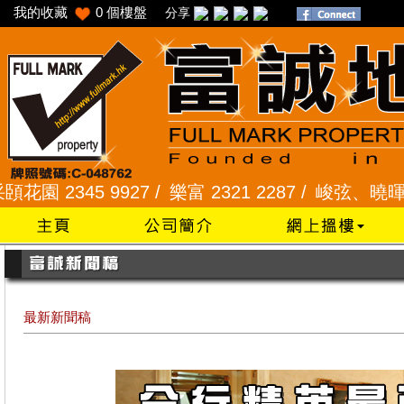
我的收藏
0
個樓盤
分享
345 9927 /
樂富 2321 2287 /
峻弦、曉暉花園 2345
最新新聞稿