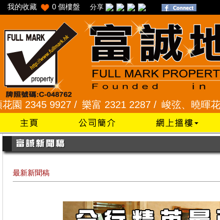
我的收藏
0
個樓盤
分享
45 9927 /
樂富 2321 2287 /
峻弦、曉暉花園 2345 
最新新聞稿