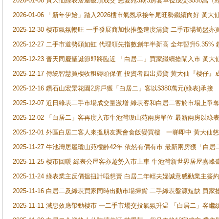
2026-01-08 黃大仙綠表居屋破頂成交 慈愛苑3期3房套單位成交$558萬（
2026-01-06 「新年伊始」踏入2026樓市氣氛承接年尾旺勢繼續向好 
2025-12-30 樓市氣氛暢旺 一手發展商加快推盤速度清貨 二手市場筍
2025-12-27 二手市道勢頭如虹 代理領先指數創年半新高 全年暫升5.35
2025-12-23 普天同慶聖誕節即將臨近 「白居二」買家繼續搶閘入市 黃
2025-12-17 傳統智慧買樓收租磚頭保值 投資者四出掃貨 黃大仙『樓仔』
2025-12-16 鑽石山宏景花園2房戶獲「白居二」客以$380萬元(綠表)承接
2025-12-07 近日綠表二手市場成交量激增 綠表客和白居二客於市場上
2025-12-02 「白居二」客再度入市牛池灣瓊山苑兩房單位 最新兩房以綠表
2025-12-01 外區白居二客人來搵朋友聚會食飯變買樓 一睇即中 黃大仙
2025-11-27 牛池灣居屋瓊山苑樓齢42年 依然有價有市 最新兩房獲「白居
2025-11-25 樓市回暖 綠表公屋客亦趁勢入市上車 牛池灣新世界居屋嘉
2025-11-24 綠表業主反價搵扭計唔想賣 白居二年輕夫婦誠意感動業主簽約 
2025-11-16 白居二及綠表買家同時出動市場掃貨 二手綠表盤源短缺 
2025-11-11 減息效應帶動樓市 一二手市場交投氣氛升温 「白居二」