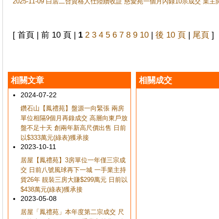
2025-11-09 白居二合資格人仕陸續收証 慈愛苑一個月內錄10宗成交 業
[ 首頁 | 前 10 頁 |
1
2
3
4
5
6
7
8
9
10
|
後 10 頁
|
尾頁
]
相關文章
相關成交
2024-07-22
鑽石山【鳳禮苑】盤源一向緊張 兩房
單位相隔9個月再錄成交 高層向東戶放
盤不足十天 創兩年新高尺價出售 日前
以$333萬元(綠表)獲承接
2023-10-11
居屋【鳳禮苑】3房單位一年僅三宗成
交 日前八號風球再下一城 一手業主持
貨26年 靚裝三房大賺$299萬元 日前以
$438萬元(綠表)獲承接
2023-05-08
居屋「鳳禮苑」本年度第二宗成交 尺