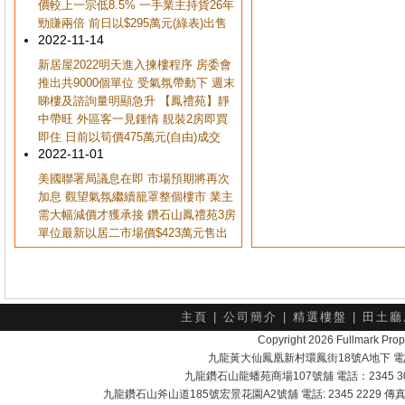
價較上一宗低8.5% 一手業主持貨26年
勁賺兩倍 前日以$295萬元(綠表)出售
2022-11-14
新居屋2022明天進入揀樓程序 房委會
推出共9000個單位 受氣氛帶動下 週末
睇樓及諮詢量明顯急升 【鳳禮苑】靜
中帶旺 外區客一見鍾情 靚裝2房即買
即住 日前以筍價475萬元(自由)成交
2022-11-01
美國聯署局議息在即 市場預期將再次
加息 觀望氣氛繼續籠罩整個樓市 業主
需大幅減價才獲承接 鑽石山鳳禮苑3房
單位最新以居二市場價$423萬元售出
主頁
|
公司簡介
|
精選樓盤
|
田土廳
Copyright 2026 Fullmark 
九龍黃大仙鳳凰新村環鳳街18號A地下 電話：232
九龍鑽石山龍蟠苑商場107號舖 電話：2345 303
九龍鑽石山斧山道185號宏景花園A2號舖 電話: 2345 2229 傳真: 