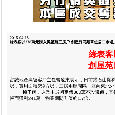
2015-04-18
綠表客以378萬元購入鳳禮苑三房戶 創屋苑同類單位居二市場
綠表客
創屋苑
富誠地產高級客戶主任曾遠東表示，日前鑽石山鳳禮
呎，實用面積559方呎，三房兩廳間隔，座向東北外望
據了解，原業主最初定價380萬不設議價，其後單位
帳面獲利241萬，物業期間升值約1.7倍。