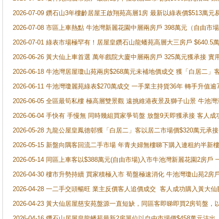
2026-07-09 鑽石山3年樓齡居屋王啟翔苑高層1房 最新以綠表價$513萬元
2026-07-08 市區上車熱點 牛池灣新麗花園中層兩房戶 398萬元（自
2026-07-01 綠表市場極罕有！居屋皇鑽石山龍蟠苑高層大三房戶 $640
2026-06-26 黃大仙上車首選 萬年戲院大廈中層兩房戶 325萬元獲承接 實
2026-06-18 牛池灣居屋瓊山苑兩房$268萬元未補地價成交 獲「白居二」
2026-06-11 牛池灣瓊麗苑綠表$270萬成交 一手業主持貨36年 轉手升值逾
2026-06-05 全區最筍私樓 極高層雙景觀 遠挑維港夜景及獅子山景 牛池
2026-06-04 手快有 手慢無 同時幾組買家爭筍盤 放盤9天即獲承接 
2026-05-28 九龍公屋皇鳳德邨獲「白居二」客以居二市場價$320萬元承接
2026-05-15 新盤向隅客回流二手市場 年青夫婦無樓睇下購入連租約半新
2026-05-14 同區上車客以$388萬元(自由市場)入市牛池灣新麗花園2房戶
2026-04-30 樓市升勢持續 買家積極入市 荀盤極速消化 牛池灣瓊山苑2
2026-04-28 一二手交頭暢旺 業主反價客人追價成交 客人成功購入黃大仙
2026-04-23 黃大仙居屋慈安苑盤源一直短缺，同區客即睇即買2房筍盤，
2026-04-16 鑽石山居屋皇龍蟠苑最新2房單位以自由市場價$458萬元沽出