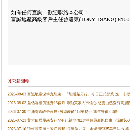
如有任何查詢，歡迎聯絡本公司：
富誠地產高級客戶主任曾遠東(TONY TSANG) 8100 
其它新聞稿
2026-08-03 富誠地產深耕九龍東 「龍蟠苑分行」今日正式開業 進
2026-08-02 差估署樓價連升13個月 帶動買家入市信心 慈雲山慈愛苑高層
2026-07-30 牛池灣嘉峰臺高層2房綠表價418萬易手 19年升值2.3倍
2026-07-23 黄大仙居屋慈安苑罕有已補地價2房單位最新以自由市場價$5
2026-07-16 瓊軒苑高層市景戶最新1房單位以居二市場價$335萬元沽出 業