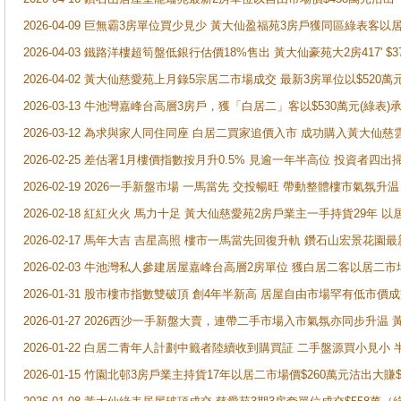
2026-04-09 巨無霸3房單位買少見少 黃大仙盈福苑3房戶獲同區綠表客以
2026-04-03 鐵路洋樓超筍盤低銀行估價18%售出 黃大仙豪苑大2房417' $
2026-04-02 黃大仙慈愛苑上月錄5宗居二市場成交 最新3房單位以$520萬
2026-03-13 牛池灣嘉峰台高層3房戶，獲「白居二」客以$530萬元(綠表)
2026-03-12 為求與家人同住同座 白居二買家追價入市 成功購入黃大仙
2026-02-25 差估署1月樓價指數按月升0.5% 見逾一年半高位 投資
2026-02-19 2026一手新盤市場 一馬當先 交投暢旺 帶動整體樓市氣氛
2026-02-18 紅紅火火 馬力十足 黃大仙慈愛苑2房戶業主一手持貨29年 以
2026-02-17 馬年大吉 吉星高照 樓市一馬當先回復升軌 鑽石山宏景花園
2026-02-03 牛池灣私人參建居屋嘉峰台高層2房單位 獲白居二客以居二市
2026-01-31 股市樓市指數雙破頂 創4年半新高 居屋自由市場罕有低市價
2026-01-27 2026西沙一手新盤大賣，連帶二手市場入市氣氛亦同步升
2026-01-22 白居二青年人計劃中籤者陸續收到購買証 二手盤源買小見小
2026-01-15 竹園北邨3房戶業主持貨17年以居二市場價$260萬元沽出大賺$