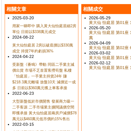
相關文章
相關成交
2025-03-20
2026-05-29
黃大仙 怡庭居 第01座 1
用家一睇即中 購入黃大仙怡庭居細2房
2026-05-20
單位 日前以$338萬元成交
黃大仙 怡庭居 第01座 1
2024-08-22
萬
2026-04-09
黃大仙怡庭居 2房以破底價以$330萬
黃大仙 怡庭居 第02座 6
成交 持貨7年約虧損36%
2026-03-02
2024-04-22
黃大仙 怡庭居 第01座 1
2026-02-12
受新盤《薈鳴》帶動 同區二手業主減
黃大仙 怡庭居 第01座 1
價出貨 市場不乏首置客撈筍盤 私樓
「怡庭居」一手業主持貨24年 賺
$218.3萬元離場 放盤10天 減價近一成
多 日前以$360萬元獲上車客承接
2022-06-23
大型新盤低於市價開售 發展商力吸一
二手客源 二手市場業主擴闊議價空間
即獲承接 黃大仙怡庭居兩房戶減價$78
萬元以$460萬元低市價約15%售出
2022-03-15