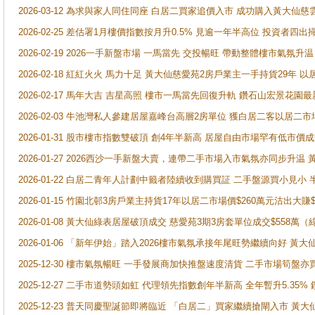
2026-03-12 為求與家人同住同座 白居二買家追價入市 成功購入黃大仙
2026-02-25 差估署1月樓價指數按月升0.5% 見逾一年半高位 投資
2026-02-19 2026一手新盤市場 一馬當先 交投暢旺 帶動整體樓市氣氛
2026-02-18 紅紅火火 馬力十足 黃大仙慈愛苑2房戶業主一手持貨29年 以
2026-02-17 馬年大吉 吉星高照 樓市一馬當先回復升軌 鑽石山宏景花園
2026-02-03 牛池灣私人參建居屋嘉峰台高層2房單位 獲白居二客以居二市
2026-01-31 股市樓市指數雙破頂 創4年半新高 居屋自由市場罕有低市價
2026-01-27 2026西沙一手新盤大賣，連帶二手市場入市氣氛亦同步升
2026-01-22 白居二青年人計劃中籤者陸續收到購買証 二手盤源買小見小
2026-01-15 竹園北邨3房戶業主持貨17年以居二市場價$260萬元沽出大賺$
2026-01-08 黃大仙綠表居屋破頂成交 慈愛苑3期3房套單位成交$558萬（
2026-01-06 「新年伊始」踏入2026樓市氣氛承接年尾旺勢繼續向好 
2025-12-30 樓市氣氛暢旺 一手發展商加快推盤速度清貨 二手市場筍
2025-12-27 二手市道勢頭如虹 代理領先指數創年半新高 全年暫升5.35
2025-12-23 普天同慶聖誕節即將臨近 「白居二」買家繼續搶閘入市 黃