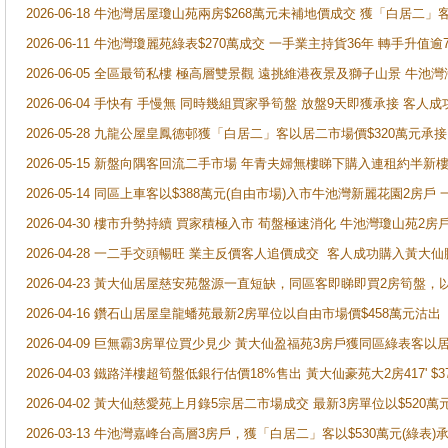
2026-06-18 牛池灣居屋瓊山苑兩房$268萬元未補地價成交 獲「白居二」
2026-06-11 牛池灣瓊麗苑綠表$270萬成交 一手業主持貨36年 轉手升值逾
2026-06-05 全區最筍私樓 極高層雙景觀 遠挑維港夜景及獅子山景 牛池
2026-06-04 手快有 手慢無 同時幾組買家爭筍盤 放盤9天即獲承接 
2026-05-28 九龍公屋皇鳳德邨獲「白居二」客以居二市場價$320萬元承接
2026-05-15 新盤向隅客回流二手市場 年青夫婦無樓睇下購入連租約半新
2026-05-14 同區上車客以$388萬元(自由市場)入市牛池灣新麗花園2房戶
2026-04-30 樓市升勢持續 買家積極入市 荀盤極速消化 牛池灣瓊山苑2
2026-04-28 一二手交頭暢旺 業主反價客人追價成交 客人成功購入黃大仙
2026-04-23 黃大仙居屋慈安苑盤源一直短缺，同區客即睇即買2房筍盤，
2026-04-16 鑽石山居屋皇龍蟠苑最新2房單位以自由市場價$458萬元沽出
2026-04-09 巨無霸3房單位買少見少 黃大仙盈福苑3房戶獲同區綠表客以
2026-04-03 鐵路洋樓超筍盤低銀行估價18%售出 黃大仙豪苑大2房417' $
2026-04-02 黃大仙慈愛苑上月錄5宗居二市場成交 最新3房單位以$520萬
2026-03-13 牛池灣嘉峰台高層3房戶，獲「白居二」客以$530萬元(綠表)