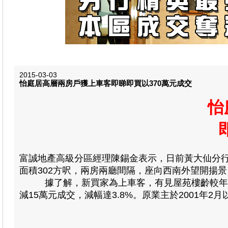
2015-03-03
怡庭居高層兩房戶獲上車客即睇即買以370萬元成交
怡
富誠地產高級分區經理陳錫金表示，日前黃大仙分
面積302方呎，兩房兩廳間隔，座向西南外望開揚景，
據了解，新買家為上車客，有見屋苑樓齡較年輕而
減15萬元成交，減幅達3.8%。
原業主於2001年2