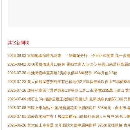
其它新聞稿
2026-08-03 富誠地產深耕九龍東 「龍蟠苑分行」今日正式開業 進
2026-08-02 差估署樓價連升13個月 帶動買家入市信心 慈雲山慈愛苑高層
2026-07-30 牛池灣嘉峰臺高層2房綠表價418萬易手 19年升值2.3倍
2026-07-23 黄大仙居屋慈安苑罕有已補地價2房單位最新以自由市場價$5
2026-07-16 瓊軒苑高層市景戶最新1房單位以居二市場價$335萬元沽出 業
2026-07-09 鑽石山3年樓齡居屋王啟翔苑高層1房 最新以綠表價$513萬元
2026-07-08 市區上車熱點 牛池灣新麗花園中層兩房戶 398萬元（自
2026-07-01 綠表市場極罕有！居屋皇鑽石山龍蟠苑高層大三房戶 $640
2026-06-26 黃大仙上車首選 萬年戲院大廈中層兩房戶 325萬元獲承接 實