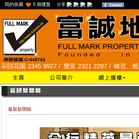
我的收藏
0
個樓盤
分享
2345 9927 /
樂富 2321 2287 /
峻弦、曉暉花園 234
最新新聞稿