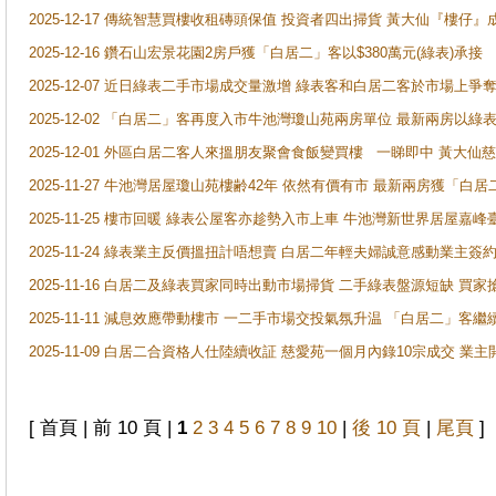
2025-12-17 傳統智慧買樓收租磚頭保值 投資者四出掃貨 黃大仙『樓仔』
2025-12-16 鑽石山宏景花園2房戶獲「白居二」客以$380萬元(綠表)承接
2025-12-07 近日綠表二手市場成交量激增 綠表客和白居二客於市場上
2025-12-02 「白居二」客再度入市牛池灣瓊山苑兩房單位 最新兩房以綠表
2025-12-01 外區白居二客人來搵朋友聚會食飯變買樓 一睇即中 黃大仙
2025-11-27 牛池灣居屋瓊山苑樓齢42年 依然有價有市 最新兩房獲「白居
2025-11-25 樓市回暖 綠表公屋客亦趁勢入市上車 牛池灣新世界居屋嘉
2025-11-24 綠表業主反價搵扭計唔想賣 白居二年輕夫婦誠意感動業主簽約 
2025-11-16 白居二及綠表買家同時出動市場掃貨 二手綠表盤源短缺 
2025-11-11 減息效應帶動樓市 一二手市場交投氣氛升温 「白居二」
2025-11-09 白居二合資格人仕陸續收証 慈愛苑一個月內錄10宗成交 業
[ 首頁 | 前 10 頁 |
1
2
3
4
5
6
7
8
9
10
|
後 10 頁
|
尾頁
]