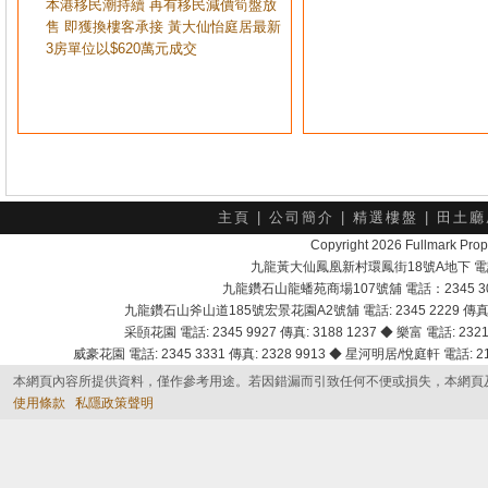
本港移民潮持續 再有移民減價筍盤放
售 即獲換樓客承接 黃大仙怡庭居最新
3房單位以$620萬元成交
主頁
|
公司簡介
|
精選樓盤
|
田土廳
Copyright 2026 Fullmark 
九龍黃大仙鳳凰新村環鳳街18號A地下 電話：232
九龍鑽石山龍蟠苑商場107號舖 電話：2345 303
九龍鑽石山斧山道185號宏景花園A2號舖 電話: 2345 2229 傳真: 
采頣花園 電話: 2345 9927 傳真: 3188 1237 ◆ 樂富 電話: 2321 
威豪花園 電話: 2345 3331 傳真: 2328 9913 ◆ 星河明居/悅庭軒 電話: 2116
本網頁內容所提供資料，僅作參考用途。若因錯漏而引致任何不便或損失，本網頁
使用條款
私隱政策聲明