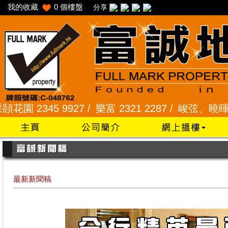
我的收藏
0
個樓盤
分享
2345 9927 /
樂富 2321 2287 /
峻弦、曉暉花園 234
最新新聞稿