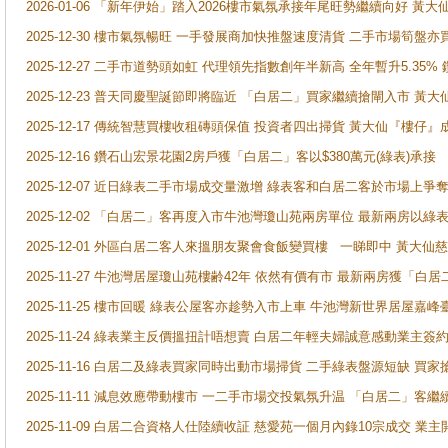
2026-01-06 「新年伊始」踏入2026樓市氣氛承接年尾旺勢繼續向好 
2025-12-30 樓市氣氛暢旺 一手發展商加快推盤速度清貨 二手市場筍
2025-12-27 二手市道勢頭如虹 代理領先指數創年半新高 全年暫升5.35
2025-12-23 普天同慶聖誕節即將臨近 「白居二」買家繼續搶閘入市 黃
2025-12-17 傳統智慧買樓收租磚頭保值 投資者四出掃貨 黃大仙『樓仔』
2025-12-16 鑽石山宏景花園2房戶獲「白居二」客以$380萬元(綠表)承接
2025-12-07 近日綠表二手市場成交量激增 綠表客和白居二客於市場上
2025-12-02 「白居二」客再度入市牛池灣瓊山苑兩房單位 最新兩房以綠表
2025-12-01 外區白居二客人來搵朋友聚會食飯變買樓 一睇即中 黃大仙
2025-11-27 牛池灣居屋瓊山苑樓齢42年 依然有價有市 最新兩房獲「白居
2025-11-25 樓市回暖 綠表公屋客亦趁勢入市上車 牛池灣新世界居屋嘉
2025-11-24 綠表業主反價搵扭計唔想賣 白居二年輕夫婦誠意感動業主簽約 
2025-11-16 白居二及綠表買家同時出動市場掃貨 二手綠表盤源短缺 
2025-11-11 減息效應帶動樓市 一二手市場交投氣氛升温 「白居二」
2025-11-09 白居二合資格人仕陸續收証 慈愛苑一個月內錄10宗成交 業