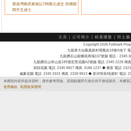
譽港灣兩房東南以798萬元成交 持價期
間升五成七
主頁
|
公司簡介
|
精選樓盤
|
田土廳
Copyright 2026 Fullmark 
九龍黃大仙鳳凰新村環鳳街18號A地下 電話：232
九龍鑽石山龍蟠苑商場107號舖 電話：2345 303
九龍鑽石山斧山道185號宏景花園A2號舖 電話: 2345 2229 傳真: 
采頣花園 電話: 2345 9927 傳真: 3188 1237 ◆ 樂富 電話: 2321 
威豪花園 電話: 2345 3331 傳真: 2328 9913 ◆ 星河明居/悅庭軒 電話: 2116
本網頁內容所提供資料，僅作參考用途。若因錯漏而引致任何不便或損失，本網頁
使用條款
私隱政策聲明