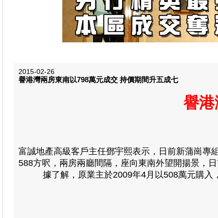
2015-02-26
譽港灣兩房東南以798萬元成交 持價期間升五成七
譽港
富誠地產高級客戶主任鄧宇熙表示，日前新蒲崗專組
588方呎，兩房兩廳間隔，座向東南外望開揚景，日前
據了解，原業主於2009年4月以508萬元購入