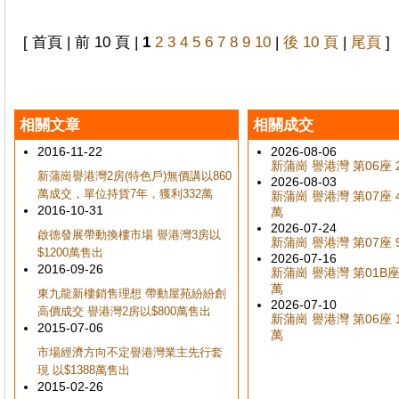
[ 首頁 | 前 10 頁 |
1
2
3
4
5
6
7
8
9
10
|
後 10 頁
|
尾頁
]
相關文章
相關成交
2016-11-22
2026-08-06
新蒲崗 譽港灣 第06座 2
新蒲崗譽港灣2房(特色戶)無價講以860
2026-08-03
萬成交，單位持貨7年，獲利332萬
新蒲崗 譽港灣 第07座 4
2016-10-31
萬
2026-07-24
啟德發展帶動換樓市場 譽港灣3房以
新蒲崗 譽港灣 第07座 9
$1200萬售出
2026-07-16
2016-09-26
新蒲崗 譽港灣 第01B座 
萬
東九龍新樓銷售理想 帶動屋苑紛紛創
2026-07-10
高價成交 譽港灣2房以$800萬售出
新蒲崗 譽港灣 第06座 1
2015-07-06
萬
市場經濟方向不定譽港灣業主先行套
現 以$1388萬售出
2015-02-26