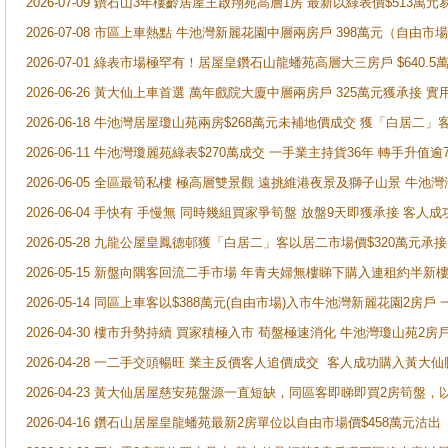
2026-07-09 鑽石山3年樓齡居屋王啟翔苑高層1房 最新以綠表價$513萬元
2026-07-08 市區上車熱點 牛池灣新麗花園中層兩房戶 398萬元（自
2026-07-01 綠表市場極罕有！居屋皇鑽石山龍蟠苑高層大三房戶 $640
2026-06-26 黃大仙上車首選 萬年戲院大廈中層兩房戶 325萬元獲承接 實
2026-06-18 牛池灣居屋瓊山苑兩房$268萬元未補地價成交 獲「白居二」
2026-06-11 牛池灣瓊麗苑綠表$270萬成交 一手業主持貨36年 轉手升值逾
2026-06-05 全區最筍私樓 極高層雙景觀 遠挑維港夜景及獅子山景 牛池
2026-06-04 手快有 手慢無 同時幾組買家爭筍盤 放盤9天即獲承接 
2026-05-28 九龍公屋皇鳳德邨獲「白居二」客以居二市場價$320萬元承接
2026-05-15 新盤向隅客回流二手市場 年青夫婦無樓睇下購入連租約半新
2026-05-14 同區上車客以$388萬元(自由市場)入市牛池灣新麗花園2房戶
2026-04-30 樓市升勢持續 買家積極入市 荀盤極速消化 牛池灣瓊山苑2
2026-04-28 一二手交頭暢旺 業主反價客人追價成交 客人成功購入黃大仙
2026-04-23 黃大仙居屋慈安苑盤源一直短缺，同區客即睇即買2房筍盤，
2026-04-16 鑽石山居屋皇龍蟠苑最新2房單位以自由市場價$458萬元沽出