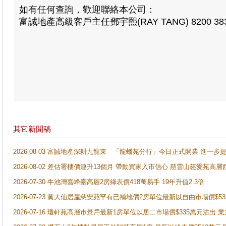
如有任何查詢，歡迎聯絡本公司：
富誠地產高級客戶主任鄧宇熙(RAY TANG) 8200 38
其它新聞稿
2026-08-03 富誠地產深耕九龍東 「龍蟠苑分行」今日正式開業 進
2026-08-02 差估署樓價連升13個月 帶動買家入市信心 慈雲山慈愛苑高層
2026-07-30 牛池灣嘉峰臺高層2房綠表價418萬易手 19年升值2.3倍
2026-07-23 黄大仙居屋慈安苑罕有已補地價2房單位最新以自由市場價$5
2026-07-16 瓊軒苑高層市景戶最新1房單位以居二市場價$335萬元沽出 業