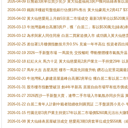
2026-04-09 巨無霸3房單位買少見少 黃大仙盈福苑3房戶獲同區綠表客以
2026-04-03 鐵路洋樓超筍盤低銀行估價18%售出 黃大仙豪苑大2房417' $
2026-04-02 黃大仙慈愛苑上月錄5宗居二市場成交 最新3房單位以$520萬
2026-03-13 牛池灣嘉峰台高層3房戶，獲「白居二」客以$530萬元(綠表)
2026-03-12 為求與家人同住同座 白居二買家追價入市 成功購入黃大仙
2026-02-25 差估署1月樓價指數按月升0.5% 見逾一年半高位 投資
2026-02-19 2026一手新盤市場 一馬當先 交投暢旺 帶動整體樓市氣氛
2026-02-18 紅紅火火 馬力十足 黃大仙慈愛苑2房戶業主一手持貨29年 以
2026-02-17 馬年大吉 吉星高照 樓市一馬當先回復升軌 鑽石山宏景花園
2026-02-03 牛池灣私人參建居屋嘉峰台高層2房單位 獲白居二客以居二市
2026-01-31 股市樓市指數雙破頂 創4年半新高 居屋自由市場罕有低市價
2026-01-27 2026西沙一手新盤大賣，連帶二手市場入市氣氛亦同步升
2026-01-22 白居二青年人計劃中籤者陸續收到購買証 二手盤源買小見小
2026-01-15 竹園北邨3房戶業主持貨17年以居二市場價$260萬元沽出大賺$
2026-01-08 黃大仙綠表居屋破頂成交 慈愛苑3期3房套單位成交$558萬（