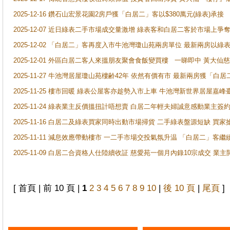
2025-12-16 鑽石山宏景花園2房戶獲「白居二」客以$380萬元(綠表)承接
2025-12-07 近日綠表二手市場成交量激增 綠表客和白居二客於市場上
2025-12-02 「白居二」客再度入市牛池灣瓊山苑兩房單位 最新兩房以綠表
2025-12-01 外區白居二客人來搵朋友聚會食飯變買樓 一睇即中 黃大仙
2025-11-27 牛池灣居屋瓊山苑樓齢42年 依然有價有市 最新兩房獲「白居
2025-11-25 樓市回暖 綠表公屋客亦趁勢入市上車 牛池灣新世界居屋嘉
2025-11-24 綠表業主反價搵扭計唔想賣 白居二年輕夫婦誠意感動業主簽約 
2025-11-16 白居二及綠表買家同時出動市場掃貨 二手綠表盤源短缺 
2025-11-11 減息效應帶動樓市 一二手市場交投氣氛升温 「白居二」
2025-11-09 白居二合資格人仕陸續收証 慈愛苑一個月內錄10宗成交 業
[ 首頁 | 前 10 頁 |
1
2
3
4
5
6
7
8
9
10
|
後 10 頁
|
尾頁
]