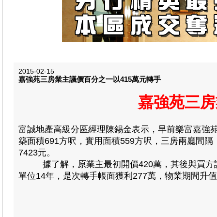
2015-02-15
嘉強苑三房業主議價百分之一以415萬元轉手
嘉強苑三房
富誠地產高級分區經理陳錫金表示，早前樂富嘉強苑
築面積691方呎，實用面積559方呎，三房兩廳間隔
7423元。
據了解，原業主最初開價420萬，其後與買方議價
單位14年，是次轉手帳面獲利277萬，物業期間升值