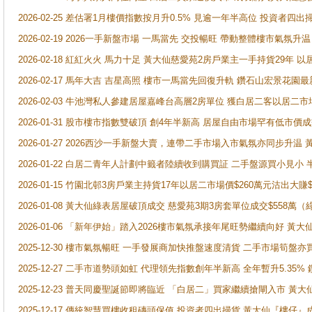
2026-02-25 差估署1月樓價指數按月升0.5% 見逾一年半高位 投資
2026-02-19 2026一手新盤市場 一馬當先 交投暢旺 帶動整體樓市氣氛
2026-02-18 紅紅火火 馬力十足 黃大仙慈愛苑2房戶業主一手持貨29年 以
2026-02-17 馬年大吉 吉星高照 樓市一馬當先回復升軌 鑽石山宏景花園
2026-02-03 牛池灣私人參建居屋嘉峰台高層2房單位 獲白居二客以居二市
2026-01-31 股市樓市指數雙破頂 創4年半新高 居屋自由市場罕有低市價
2026-01-27 2026西沙一手新盤大賣，連帶二手市場入市氣氛亦同步升
2026-01-22 白居二青年人計劃中籤者陸續收到購買証 二手盤源買小見小
2026-01-15 竹園北邨3房戶業主持貨17年以居二市場價$260萬元沽出大賺$
2026-01-08 黃大仙綠表居屋破頂成交 慈愛苑3期3房套單位成交$558萬（
2026-01-06 「新年伊始」踏入2026樓市氣氛承接年尾旺勢繼續向好 
2025-12-30 樓市氣氛暢旺 一手發展商加快推盤速度清貨 二手市場筍
2025-12-27 二手市道勢頭如虹 代理領先指數創年半新高 全年暫升5.35
2025-12-23 普天同慶聖誕節即將臨近 「白居二」買家繼續搶閘入市 黃
2025-12-17 傳統智慧買樓收租磚頭保值 投資者四出掃貨 黃大仙『樓仔』