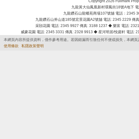
Copyright 2026 Fullmark 
九龍黃大仙鳳凰新村環鳳街18號A地下 電話：232
九龍鑽石山龍蟠苑商場107號舖 電話：2345 303
九龍鑽石山斧山道185號宏景花園A2號舖 電話: 2345 2229 傳真: 
采頣花園 電話: 2345 9927 傳真: 3188 1237 ◆ 樂富 電話: 2321 
威豪花園 電話: 2345 3331 傳真: 2328 9913 ◆ 星河明居/悅庭軒 電話: 2116
本網頁內容所提供資料，僅作參考用途。若因錯漏而引致任何不便或損失，本網頁
使用條款
私隱政策聲明