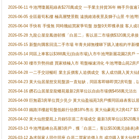
2026-06-11 牛池灣瓊麗苑綠表$270萬成交 一手業主持貨36年 轉手升值逾
2026-06-05 全區最筍私樓 極高層雙景觀 遠挑維港夜景及獅子山景 牛池
2026-06-04 手快有 手慢無 同時幾組買家爭筍盤 放盤9天即獲承接 
2026-05-28 九龍公屋皇鳳德邨獲「白居二」客以居二市場價$320萬元承接
2026-05-15 新盤向隅客回流二手市場 年青夫婦無樓睇下購入連租約半新
2026-05-14 同區上車客以$388萬元(自由市場)入市牛池灣新麗花園2房戶
2026-04-30 樓市升勢持續 買家積極入市 荀盤極速消化 牛池灣瓊山苑2
2026-04-28 一二手交頭暢旺 業主反價客人追價成交 客人成功購入黃大仙
2026-04-23 黃大仙居屋慈安苑盤源一直短缺，同區客即睇即買2房筍盤，
2026-04-16 鑽石山居屋皇龍蟠苑最新2房單位以自由市場價$458萬元沽出
2026-04-09 巨無霸3房單位買少見少 黃大仙盈福苑3房戶獲同區綠表客以
2026-04-03 鐵路洋樓超筍盤低銀行估價18%售出 黃大仙豪苑大2房417' $
2026-04-02 黃大仙慈愛苑上月錄5宗居二市場成交 最新3房單位以$520萬
2026-03-13 牛池灣嘉峰台高層3房戶，獲「白居二」客以$530萬元(綠表)
2026-03-12 為求與家人同住同座 白居二買家追價入市 成功購入黃大仙