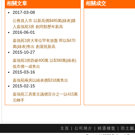
相關文章
相關成交
2017-03-08
公務員入市 以新高價$485萬(綠表)購
入嘉強苑3房 創同類歷年新高
2016-06-01
嘉強苑3房大單位罕有放盤 即以$470
萬(綠表)售出 創屋苑新高
2015-10-27
嘉強苑3房跌破400萬 以$390萬(綠表)
低市價一成售出
2015-03-16
嘉強苑兩房以綠表價$318萬售出
2015-02-15
嘉強苑三房業主議價百分之一以415萬
元轉手
主頁
|
公司簡介
|
精選樓盤
|
田土廳