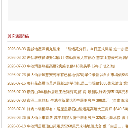
其它新聞稿
2026-08-03 富誠地產深耕九龍東 「龍蟠苑分行」今日正式開業 進
2026-08-02 差估署樓價連升13個月 帶動買家入市信心 慈雲山慈愛苑高層
2026-07-30 牛池灣嘉峰臺高層2房綠表價418萬易手 19年升值2.3倍
2026-07-23 黄大仙居屋慈安苑罕有已補地價2房單位最新以自由市場價$5
2026-07-16 瓊軒苑高層市景戶最新1房單位以居二市場價$335萬元沽出 業
2026-07-09 鑽石山3年樓齡居屋王啟翔苑高層1房 最新以綠表價$513萬元
2026-07-08 市區上車熱點 牛池灣新麗花園中層兩房戶 398萬元（自
2026-07-01 綠表市場極罕有！居屋皇鑽石山龍蟠苑高層大三房戶 $640
2026-06-26 黃大仙上車首選 萬年戲院大廈中層兩房戶 325萬元獲承接 實
2026-06-18 牛池灣居屋瓊山苑兩房$268萬元未補地價成交 獲「白居二」