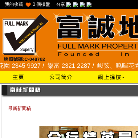
我的收藏
0
個樓盤
分享
 9927 /
樂富 2321 2287 /
峻弦、曉暉花園 2345 1
最新新聞稿