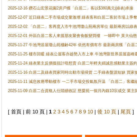
2025-12-16 鑽石山宏景花園2房戶獲「白居二」客以$380萬元(綠表)承接
2025-12-07 近日綠表二手市場成交量激增 綠表客和白居二客於市場上
2025-12-02 「白居二」客再度入市牛池灣瓊山苑兩房單位 最新兩房以綠表
2025-12-01 外區白居二客人來搵朋友聚會食飯變買樓 一睇即中 黃大仙
2025-11-27 牛池灣居屋瓊山苑樓齢42年 依然有價有市 最新兩房獲「白居
2025-11-25 樓市回暖 綠表公屋客亦趁勢入市上車 牛池灣新世界居屋嘉
2025-11-24 綠表業主反價搵扭計唔想賣 白居二年輕夫婦誠意感動業主簽約 
2025-11-16 白居二及綠表買家同時出動市場掃貨 二手綠表盤源短缺 
2025-11-11 減息效應帶動樓市 一二手市場交投氣氛升温 「白居二」
2025-11-09 白居二合資格人仕陸續收証 慈愛苑一個月內錄10宗成交 業
[ 首頁 | 前 10 頁 |
1
2
3
4
5
6
7
8
9
10
|
後 10 頁
|
尾頁
]