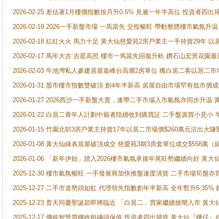
2026-02-25 差估署1月樓價指數按月升0.5% 見逾一年半高位 投資
2026-02-19 2026一手新盤市場 一馬當先 交投暢旺 帶動整體樓市氣氛
2026-02-18 紅紅火火 馬力十足 黃大仙慈愛苑2房戶業主一手持貨29年 以
2026-02-17 馬年大吉 吉星高照 樓市一馬當先回復升軌 鑽石山宏景花園
2026-02-03 牛池灣私人參建居屋嘉峰台高層2房單位 獲白居二客以居二市
2026-01-31 股市樓市指數雙破頂 創4年半新高 居屋自由市場罕有低市價
2026-01-27 2026西沙一手新盤大賣，連帶二手市場入市氣氛亦同步升
2026-01-22 白居二青年人計劃中籤者陸續收到購買証 二手盤源買小見小
2026-01-15 竹園北邨3房戶業主持貨17年以居二市場價$260萬元沽出大賺$
2026-01-08 黃大仙綠表居屋破頂成交 慈愛苑3期3房套單位成交$558萬（
2026-01-06 「新年伊始」踏入2026樓市氣氛承接年尾旺勢繼續向好 
2025-12-30 樓市氣氛暢旺 一手發展商加快推盤速度清貨 二手市場筍
2025-12-27 二手市道勢頭如虹 代理領先指數創年半新高 全年暫升5.35
2025-12-23 普天同慶聖誕節即將臨近 「白居二」買家繼續搶閘入市 黃
2025-12-17 傳統智慧買樓收租磚頭保值 投資者四出掃貨 黃大仙『樓仔』