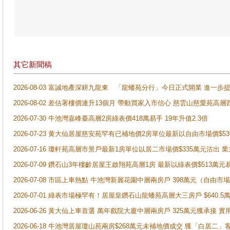
其它新聞稿
2026-08-03 富誠地產深耕九龍東 「龍蟠苑分行」今日正式開業 進
2026-08-02 差估署樓價連升13個月 帶動買家入市信心 慈雲山慈愛苑高層
2026-07-30 牛池灣嘉峰臺高層2房綠表價418萬易手 19年升值2.3倍
2026-07-23 黄大仙居屋慈安苑罕有已補地價2房單位最新以自由市場價$5
2026-07-16 瓊軒苑高層市景戶最新1房單位以居二市場價$335萬元沽出 業
2026-07-09 鑽石山3年樓齡居屋王啟翔苑高層1房 最新以綠表價$513萬元
2026-07-08 市區上車熱點 牛池灣新麗花園中層兩房戶 398萬元（自
2026-07-01 綠表市場極罕有！居屋皇鑽石山龍蟠苑高層大三房戶 $640
2026-06-26 黃大仙上車首選 萬年戲院大廈中層兩房戶 325萬元獲承接 實
2026-06-18 牛池灣居屋瓊山苑兩房$268萬元未補地價成交 獲「白居二」