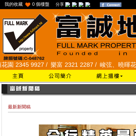
我的收藏
0
個樓盤
分享
5 9927 /
樂富 2321 2287 /
峻弦、曉暉花園 2345 
最新新聞稿