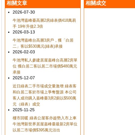
相關文章
相關成交
2026-07-30
牛池灣嘉峰臺高層2房綠表價418萬易
手 19年升值2.3倍
2026-03-13
牛池灣嘉峰台高層3房戶，獲「白居
二」客以$530萬元(綠表)承接
2026-02-03
牛池灣私人參建居屋嘉峰台高層2房單
位 獲白居二客以居二市場價$480萬元
承接
2025-12-07
近日綠表二手市場成交量激增 綠表客
和白居二客於市場上爭奪盤源 本公司
客人成功購入嘉峰臺3房2廁以$500萬
元（綠表）成交
2025-11-25
樓市回暖 綠表公屋客亦趁勢入市上車
牛池灣新世界居屋嘉峰臺最新2房單位
以居二市場價$395萬元沽出