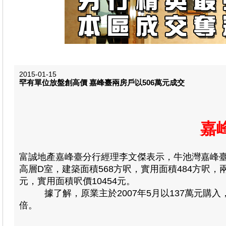
2015-01-15
罕有單位放盤創高價 嘉峰臺兩房戶以506萬元成交
嘉
富誠地產嘉峰臺分行經理李文傑表示，牛池灣嘉峰
高層D室，建築面積568方呎，實用面積484方呎，
元，實用面積呎價10454元。
據了解，原業主於2007年5月以137萬元購入，
倍。