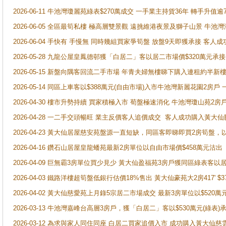
2026-06-11 牛池灣瓊麗苑綠表$270萬成交 一手業主持貨36年 轉手升值逾
2026-06-05 全區最筍私樓 極高層雙景觀 遠挑維港夜景及獅子山景 牛池
2026-06-04 手快有 手慢無 同時幾組買家爭筍盤 放盤9天即獲承接 
2026-05-28 九龍公屋皇鳳德邨獲「白居二」客以居二市場價$320萬元承接
2026-05-15 新盤向隅客回流二手市場 年青夫婦無樓睇下購入連租約半新
2026-05-14 同區上車客以$388萬元(自由市場)入市牛池灣新麗花園2房戶
2026-04-30 樓市升勢持續 買家積極入市 荀盤極速消化 牛池灣瓊山苑2
2026-04-28 一二手交頭暢旺 業主反價客人追價成交 客人成功購入黃大仙
2026-04-23 黃大仙居屋慈安苑盤源一直短缺，同區客即睇即買2房筍盤，
2026-04-16 鑽石山居屋皇龍蟠苑最新2房單位以自由市場價$458萬元沽出
2026-04-09 巨無霸3房單位買少見少 黃大仙盈福苑3房戶獲同區綠表客以
2026-04-03 鐵路洋樓超筍盤低銀行估價18%售出 黃大仙豪苑大2房417' $
2026-04-02 黃大仙慈愛苑上月錄5宗居二市場成交 最新3房單位以$520萬
2026-03-13 牛池灣嘉峰台高層3房戶，獲「白居二」客以$530萬元(綠表)
2026-03-12 為求與家人同住同座 白居二買家追價入市 成功購入黃大仙