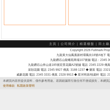
主頁
|
公司簡介
|
精選樓盤
|
田土廳
Copyright 2026 Fullmark 
九龍黃大仙鳳凰新村環鳳街18號A地下 電話：232
九龍鑽石山龍蟠苑商場107號舖 電話：2345 303
九龍鑽石山斧山道185號宏景花園A2號舖 電話: 2345 2229 傳真: 
采頣花園 電話: 2345 9927 傳真: 3188 1237 ◆ 樂富 電話: 2321 
威豪花園 電話: 2345 3331 傳真: 2328 9913 ◆ 星河明居/悅庭軒 電話: 2116
本網頁內容所提供資料，僅作參考用途。若因錯漏而引致任何不便或損失，本網頁
使用條款
私隱政策聲明