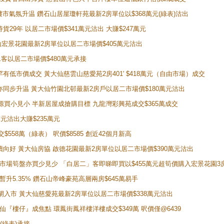
動整體樓市氣氛升温 鑽石山居屋瓊軒苑最新2房單位以$368萬元(綠表)沽出
持貨29年 以居二市場價$341萬元沽出 大賺$247萬元
鑽石山宏景花園最新2房單位以居二市場價$405萬元沽出
居二客以居二市場價$480萬元承接
場罕有低市價成交 黃大仙慈雲山慈愛苑2房401' $418萬元（自由市場）成交
氣氛亦同步升温 黃大仙竹園北邨最新2房戶以居二市場價$180萬元沽出
手盤源買小見小 半新居屋成搶購目標 九龍灣彩興苑成交$365萬成交
萬元沽出大賺$235萬元
交$558萬（綠表） 呎價$8585 創近42個月新高
勢繼續向好 黃大仙房協 啟德花園最新2房單位以居二市場價$390萬元沽出
 二手市場筍盤亦買少見少 「白居二」客即睇即買以$455萬元超筍價購入宏景花園3
年暫升5.35% 鑽石山帝峰豪苑高層兩房$645萬易手
續搶閘入市 黃大仙慈愛苑最新2房單位以居二市場價$338萬元沽出
黃大仙『樓仔』成焦點 環鳳街鳳祥樓洋樓成交$349萬 呎價僅@6439
(綠表)承接