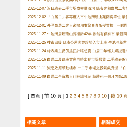
2025-12-07 近日綠表二手市場成交量激增 綠表客和白居
2025-12-02 「白居二」客再度入市牛池灣瓊山苑兩房單位 
2025-12-01 外區白居二客人來搵朋友聚會食飯變買樓 一睇
2025-11-27 牛池灣居屋瓊山苑樓齢42年 依然有價有市 最
2025-11-25 樓市回暖 綠表公屋客亦趁勢入市上車 牛池
2025-11-24 綠表業主反價搵扭計唔想賣 白居二年輕夫婦誠意
2025-11-16 白居二及綠表買家同時出動市場掃貨 二手綠
2025-11-11 減息效應帶動樓市 一二手市場交投氣氛升温
2025-11-09 白居二合資格人仕陸續收証 慈愛苑一個月內錄
[ 首頁 | 前 10 頁 |
1
2
3
4
5
6
7
8
9
10
|
後 10 
相關文章
相關成交