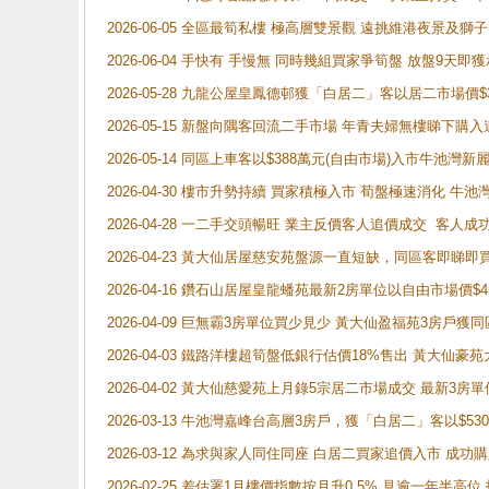
2026-06-05 全區最筍私樓 極高層雙景觀 遠挑維港夜景及獅
2026-06-04 手快有 手慢無 同時幾組買家爭筍盤 放盤9
2026-05-28 九龍公屋皇鳳德邨獲「白居二」客以居二市場價$
2026-05-15 新盤向隅客回流二手市場 年青夫婦無樓睇下
2026-05-14 同區上車客以$388萬元(自由市場)入市牛池灣
2026-04-30 樓市升勢持續 買家積極入市 荀盤極速消化 
2026-04-28 一二手交頭暢旺 業主反價客人追價成交 客人
2026-04-23 黃大仙居屋慈安苑盤源一直短缺，同區客即睇
2026-04-16 鑽石山居屋皇龍蟠苑最新2房單位以自由市場價$
2026-04-09 巨無霸3房單位買少見少 黃大仙盈福苑3房戶
2026-04-03 鐵路洋樓超筍盤低銀行估價18%售出 黃大仙豪苑大2
2026-04-02 黃大仙慈愛苑上月錄5宗居二市場成交 最新3房單
2026-03-13 牛池灣嘉峰台高層3房戶，獲「白居二」客以$53
2026-03-12 為求與家人同住同座 白居二買家追價入市 成
2026-02-25 差估署1月樓價指數按月升0.5% 見逾一