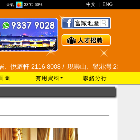
中文
|
ENG
天氣:
33°C
60%
16 8008 /
現崇山、譽港灣 2345 9926 /
藍田 25