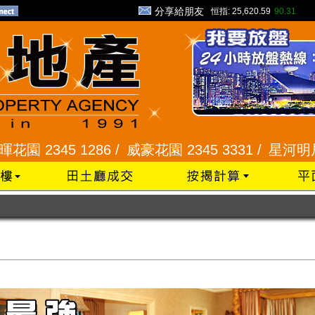
分享給朋友
恒指:
25,620.59
90.31
 1286 /
威豪花園 2345 3331 /
星河明居、悅庭軒 21