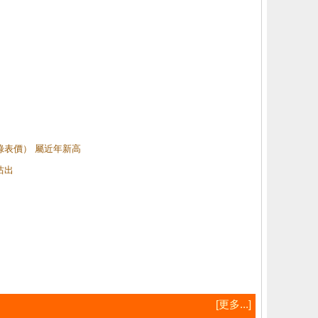
（綠表價） 屬近年新高
沽出
[更多...]