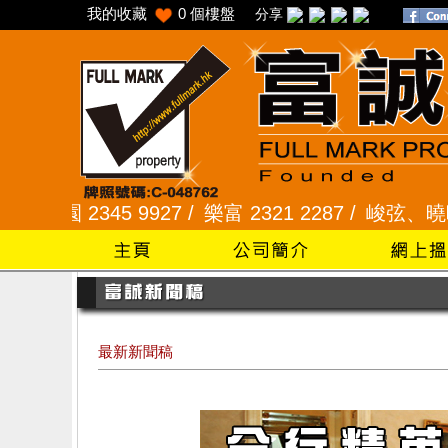
我的收藏
0
個樓盤
分享
45 9927 /
樂富 2321 2287 /
峻弦、曉暉花園 2345
最新新聞稿