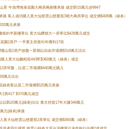
子山景 牛池灣海港花園大兩房兩廁獲承接 成交$515萬元@9847
天即獲承接 客人成功購入黃大仙慈雲山慈愛苑3期大兩房單位 成交價$408萬（綠表）
320萬元承接
購入連租約半新樓單位 黃大仙鑽嶺大一房單位$428萬元成交
新麗花園2房戶 一手業主持貨41年獲利17倍
牛池灣瓊山苑2房戶放盤一星期以自由市場價$318萬元沽出
成功購入黃大仙鵬程苑443呎$360萬元（綠表）成交
即買2房筍盤，以居二市場價$440萬元購入
458萬元沽出
獲同區綠表客以居二市場價$520萬元承接
房417' $370萬元成交
位以$520萬元(綠表)沽出 業主持貨17年大賺348萬元
0萬元(綠表)承接
功購入黃大仙慈雲山慈愛苑2房單位 成交價$360萬（綠表）
年半高位 投資者四出掃貨 慈雲山特色大平台洋樓單位遠低銀行估價2成成交