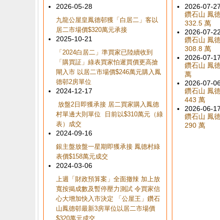
2026-05-28
2026-07-2
鑽石山 鳳德村
九龍公屋皇鳳德邨獲「白居二」客以
332.5 萬
居二市場價$320萬元承接
2026-07-2
2025-10-21
鑽石山 鳳德村
308.8 萬
「2024白居二」準買家已陸續收到
2026-07-1
「購買証」綠表買家怕遲買價更高搶
鑽石山 鳳德
閘入市 以居二市場價$246萬元購入鳳
萬
德邨2房單位
2026-07-0
2024-12-17
鑽石山 鳳德村
443 萬
放盤2日即獲承接 居二買家購入鳳德
2026-06-1
村單邊大則單位 日前以$310萬元（綠
鑽石山 鳳德村
表）成交
290 萬
2024-09-16
銀主盤放盤一星期即獲承接 鳳德村綠
表價$158萬元成交
2024-03-06
上週「財政預算案」全面撤辣 加上放
寬按揭成數及暫停壓力測試 令買家信
心大增加快入市決定 「公屋王」鑽石
山鳳德邨最新3房單位以居二市場價
$320萬元成交