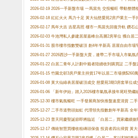
2026-02-19 2026一手新盤市場 一馬當先 交投暢旺 帶
2026-02-18 紅紅火火 馬力十足 黃大仙慈愛苑2房戶業主一手
2026-02-17 馬年大吉 吉星高照 樓市一馬當先回復升軌 
2026-02-03 牛池灣私人參建居屋嘉峰台高層2房單位 獲白
2026-01-31 股市樓市指數雙破頂 創4年半新高 居屋自由市
2026-01-27 2026西沙一手新盤大賣，連帶二手市場入市
2026-01-22 白居二青年人計劃中籤者陸續收到購買証 二
2026-01-15 竹園北邨3房戶業主持貨17年以居二市場價$260
2026-01-08 黃大仙綠表居屋破頂成交 慈愛苑3期3房套單位成
2026-01-06 「新年伊始」踏入2026樓市氣氛承接年尾旺
2025-12-30 樓市氣氛暢旺 一手發展商加快推盤速度清貨
2025-12-27 二手市道勢頭如虹 代理領先指數創年半新高 全
2025-12-23 普天同慶聖誕節即將臨近 「白居二」買家繼
2025-12-17 傳統智慧買樓收租磚頭保值 投資者四出掃貨 
2025-12-16 鑽石山宏景花園2房戶獲「白居二」客以$380萬元