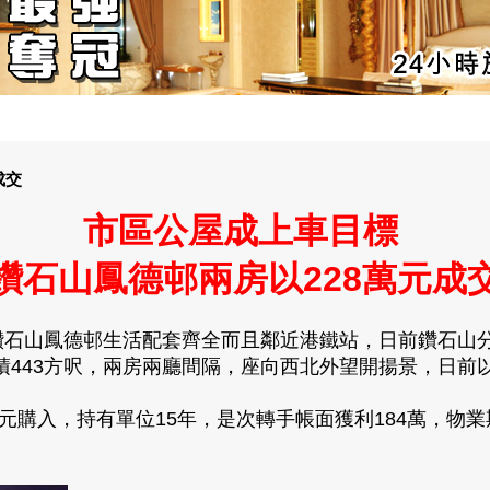
成交
市區公屋成上車目標
鑽石山鳳德邨兩房以228萬元成
鑽石山鳳德邨生活配套齊全而且鄰近港鐵站，日前鑽石山
面積443方呎，兩房兩廳間隔，座向西北外望開揚景，日前以
購入，持有單位15年，是次轉手帳面獲利184萬，物業期