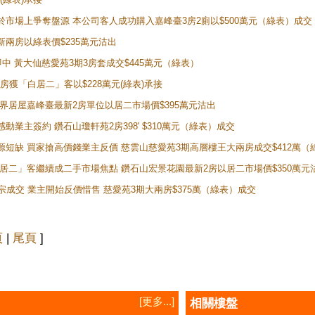
二客於市場上爭奪盤源 本公司客人成功購入嘉峰臺3房2廁以$500萬元（綠表）成交
最新兩房以綠表價$235萬元沽出
即中 黃大仙慈愛苑3期3房套成交$445萬元（綠表）
新兩房獲「白居二」客以$228萬元(綠表)承接
灣新世界居屋嘉峰臺最新2房單位以居二市場價$395萬元沽出
感動業主簽約 鑽石山瓊軒苑2房398' $310萬元（綠表）成交
表盤源短缺 買家搶高價錢業主反價 慈雲山慈愛苑3期高層樓王大兩房成交$412萬
 「白居二」客繼續成二手市場焦點 鑽石山宏景花園最新2房以居二市場價$350萬元
10宗成交 業主開始反價惜售 慈愛苑3期大兩房$375萬（綠表）成交
頁
|
尾頁
]
[更多...]
相關樓盤