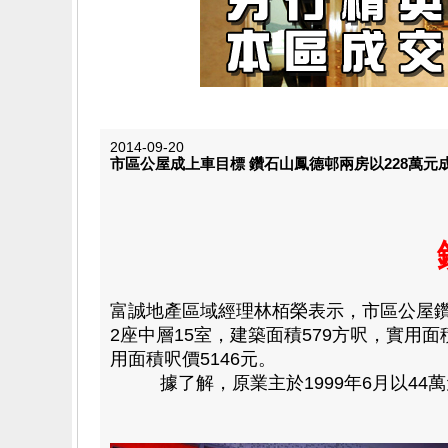
2014-09-20
市區公屋成上車目標 鑽石山鳳德邨兩房以228萬元
富誠地產區域經理林栢榮表示，市區公屋
2座中層15室，建築面積579方呎，實用
用面積呎價5146元。
據了解，原業主於1999年6月以44萬元