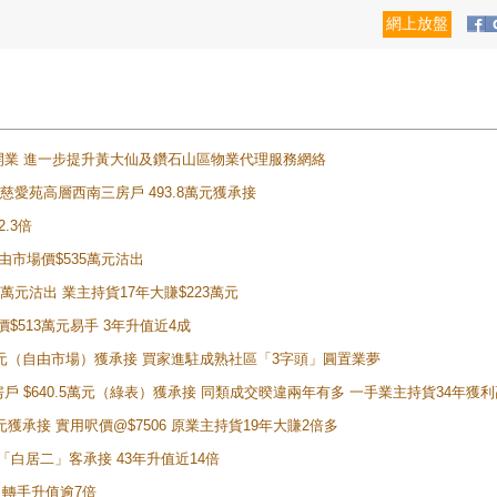
網上放盤
正式開業 進一步提升黃大仙及鑽石山區物業代理服務網絡
雲山慈愛苑高層西南三房戶 493.8萬元獲承接
2.3倍
自由市場價$535萬元沽出
5萬元沽出 業主持貨17年大賺$223萬元
價$513萬元易手 3年升值近4成
398萬元（自由市場）獲承接 買家進駐成熟社區「3字頭」圓置業夢
房戶 $640.5萬元（綠表）獲承接 同類成交暌違兩年有多 一手業主持貨34年獲利
萬元獲承接 實用呎價@$7506 原業主持貨19年大賺2倍多
 獲「白居二」客承接 43年升值近14倍
年 轉手升值逾7倍