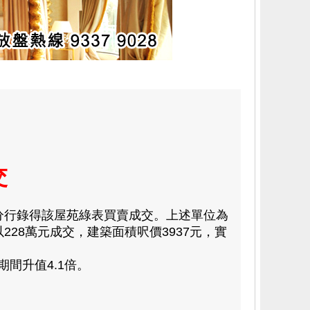
交
分行錄得該屋苑綠表買賣成交。上述單位為
228萬元成交，建築面積呎價3937元，實
間升值4.1倍。