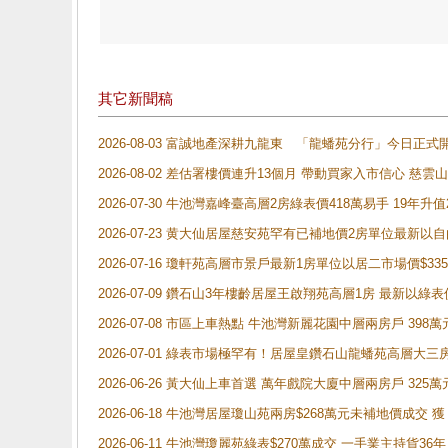
其它新聞稿
2026-08-03 富誠地產深耕九龍東 「龍蟠苑分行」今日
2026-08-02 差估署樓價連升13個月 帶動買家入市信心 慈
2026-07-30 牛池灣嘉峰臺高層2房綠表價418萬易手 19年升值
2026-07-23 黄大仙居屋慈安苑罕有已補地價2房單位最新以
2026-07-16 瓊軒苑高層市景戶最新1房單位以居二市場價$33
2026-07-09 鑽石山3年樓齡居屋王啟翔苑高層1房 最新以綠表
2026-07-08 市區上車熱點 牛池灣新麗花園中層兩房戶 
2026-07-01 綠表市場極罕有！居屋皇鑽石山龍蟠苑高層大三
2026-06-26 黃大仙上車首選 萬年戲院大廈中層兩房戶 325
2026-06-18 牛池灣居屋瓊山苑兩房$268萬元未補地價成交
2026-06-11 牛池灣瓊麗苑綠表$270萬成交 一手業主持貨36