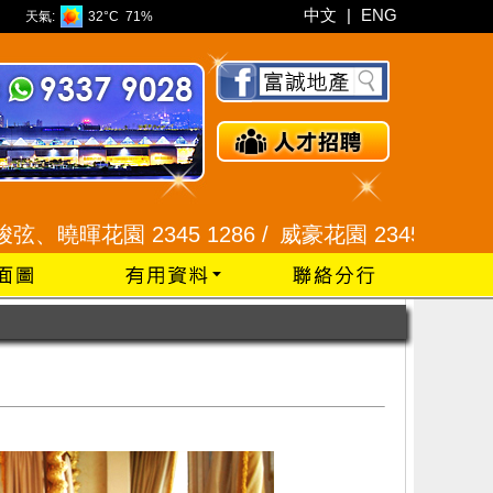
中文
|
ENG
天氣:
32°C
71%
花園 2345 1286 /
威豪花園 2345 3331 /
星河明居