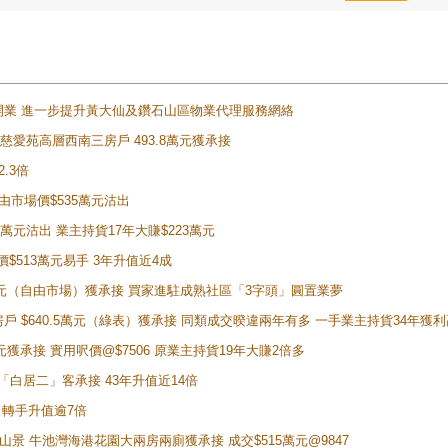
正式開業 進一步提升黃大仙及鑽石山區物業代理服務網絡
雲山慈愛苑高層西南三房戶 493.8萬元獲承接
2.3倍
自由市場價$535萬元沽出
5萬元沽出 業主持貨17年大賺$223萬元
價$513萬元易手 3年升值近4成
398萬元（自由市場）獲承接 買家進駐成熟社區「3字頭」圓置業夢
房戶 $640.5萬元（綠表）獲承接 同類成交暌違兩年有多 一手業主持貨34年獲利
萬元獲承接 實用呎價@$7506 原業主持貨19年大賺2倍多
 獲「白居二」客承接 43年升值近14倍
年 轉手升值逾7倍
子山景 牛池灣海港花園大兩房兩廁獲承接 成交$515萬元@9847