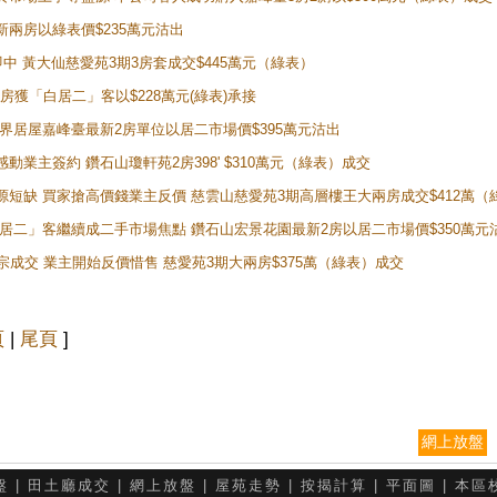
最新兩房以綠表價$235萬元沽出
即中 黃大仙慈愛苑3期3房套成交$445萬元（綠表）
新兩房獲「白居二」客以$228萬元(綠表)承接
灣新世界居屋嘉峰臺最新2房單位以居二市場價$395萬元沽出
感動業主簽約 鑽石山瓊軒苑2房398' $310萬元（綠表）成交
表盤源短缺 買家搶高價錢業主反價 慈雲山慈愛苑3期高層樓王大兩房成交$412萬
 「白居二」客繼續成二手市場焦點 鑽石山宏景花園最新2房以居二市場價$350萬元
10宗成交 業主開始反價惜售 慈愛苑3期大兩房$375萬（綠表）成交
頁
|
尾頁
]
網上放盤
盤
|
田土廳成交
|
網上放盤
|
屋苑走勢
|
按揭計算
|
平面圖
|
本區