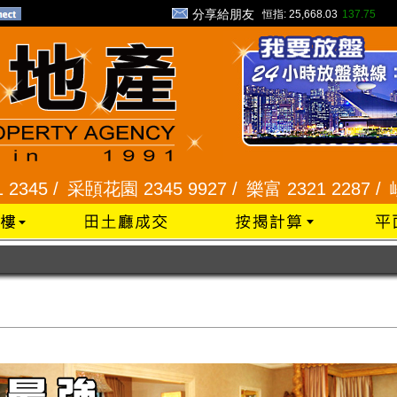
分享給朋友
恒指:
25,668.03
137.75
/
采頣花園 2345 9927 /
樂富 2321 2287 /
峻弦、曉暉