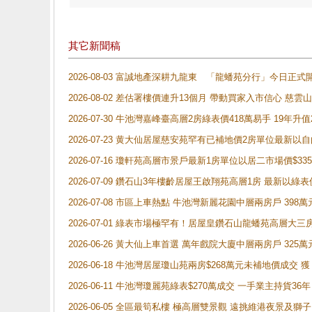
其它新聞稿
2026-08-03 富誠地產深耕九龍東 「龍蟠苑分行」今日
2026-08-02 差估署樓價連升13個月 帶動買家入市信心 慈
2026-07-30 牛池灣嘉峰臺高層2房綠表價418萬易手 19年升值
2026-07-23 黄大仙居屋慈安苑罕有已補地價2房單位最新以
2026-07-16 瓊軒苑高層市景戶最新1房單位以居二市場價$33
2026-07-09 鑽石山3年樓齡居屋王啟翔苑高層1房 最新以綠表
2026-07-08 市區上車熱點 牛池灣新麗花園中層兩房戶 
2026-07-01 綠表市場極罕有！居屋皇鑽石山龍蟠苑高層大三
2026-06-26 黃大仙上車首選 萬年戲院大廈中層兩房戶 325
2026-06-18 牛池灣居屋瓊山苑兩房$268萬元未補地價成交
2026-06-11 牛池灣瓊麗苑綠表$270萬成交 一手業主持貨36
2026-06-05 全區最筍私樓 極高層雙景觀 遠挑維港夜景及獅