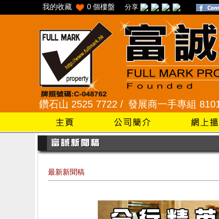
我的收藏
0
個樓盤
分享
/
鑽石山 2525 7722 /
發展商一手專組 8101 2345 
最新新聞稿