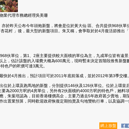
物業代理市務總經理吳美珊
3）亦於昨天公布今年頭炮新盤，將會是位於黃大仙 區、合共提供968伙
「杏花村 」後，最大型的新盤項目。朱又稱，會爭取於於4月復活節推出
968伙單位，第1、2座主要提供較大面積的單位為主，九成單位皆有遠景
元以上，估計該盤的入場費大概為600萬元，現時暫未決定首階段推售新盤數
料特色戶的呎價可達3萬元。
快於4月推出，預計項目可於2011年底前落成，並於2012年第3季交樓
於上環及跑馬地的新盤，分別提供146伙及126伙單位。位於上環皇后大
要為2000方呎的4房單位，另外有2伙面積約4000方呎的特色戶，她料
應，朱葉培認為，目前香港樓價高企，主要乃過去5年政府甚少賣地，期
作出置業預算，同時歡迎政府恢復定期拍賣及勾地雙軌行車，以及協調一
網上放盤