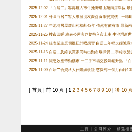
2025-12-02 「白居二」客再度入市牛池灣瓊山苑兩房單位 
2025-12-01 外區白居二客人來搵朋友聚會食飯變買樓 一睇
2025-11-27 牛池灣居屋瓊山苑樓齢42年 依然有價有市 最
2025-11-25 樓市回暖 綠表公屋客亦趁勢入市上車 牛池
2025-11-24 綠表業主反價搵扭計唔想賣 白居二年輕夫婦誠意
2025-11-16 白居二及綠表買家同時出動市場掃貨 二手綠
2025-11-11 減息效應帶動樓市 一二手市場交投氣氛升温
2025-11-09 白居二合資格人仕陸續收証 慈愛苑一個月內錄
[ 首頁 | 前 10 頁 |
1
2
3
4
5
6
7
8
9
10
|
後 10 
主頁
|
公司簡介
|
精選樓