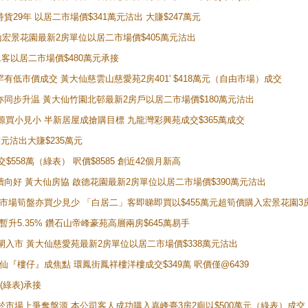
持貨29年 以居二市場價$341萬元沽出 大賺$247萬元
鑽石山宏景花園最新2房單位以居二市場價$405萬元沽出
居二客以居二市場價$480萬元承接
場罕有低市價成交 黃大仙慈雲山慈愛苑2房401' $418萬元（自由市場）成交
氣氛亦同步升温 黃大仙竹園北邨最新2房戶以居二市場價$180萬元沽出
手盤源買小見小 半新居屋成搶購目標 九龍灣彩興苑成交$365萬成交
萬元沽出大賺$235萬元
交$558萬（綠表） 呎價$8585 創近42個月新高
勢繼續向好 黃大仙房協 啟德花園最新2房單位以居二市場價$390萬元沽出
 二手市場筍盤亦買少見少 「白居二」客即睇即買以$455萬元超筍價購入宏景花園3
年暫升5.35% 鑽石山帝峰豪苑高層兩房$645萬易手
續搶閘入市 黃大仙慈愛苑最新2房單位以居二市場價$338萬元沽出
黃大仙『樓仔』成焦點 環鳳街鳳祥樓洋樓成交$349萬 呎價僅@6439
(綠表)承接
二客於市場上爭奪盤源 本公司客人成功購入嘉峰臺3房2廁以$500萬元（綠表）成交