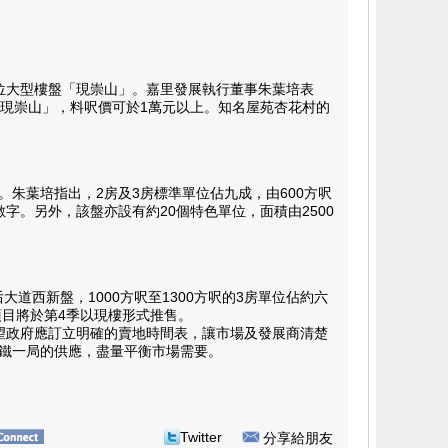
單位大型樓盤「現崇山」。嘉里發展執行董事朱葉培表
「現崇山」，料呎價可於1萬元以上。知名屋苑杏花村的
。朱葉培指出，2房及3房標準單位佔九成，由600方呎
字。另外，該盤亦設有約20個特色單位，面積由2500
。
道西新盤，1000方呎至1300方呎的3房單位佔約六
項目將於第4季以現樓形式推售。
望政府應訂立明確的賣地時間表，讓市場及發展商清楚
鐵一局的供應，盡量平衡市場需要。
Twitter
分享給朋友