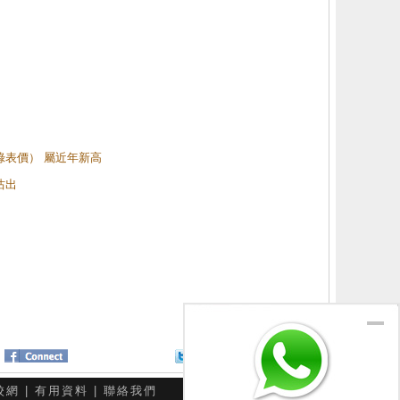
（綠表價） 屬近年新高
沽出
Twitter
分享給朋友
校網
|
有用資料
|
聯絡我們