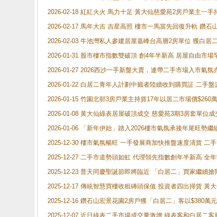
2026-02-18 紅紅火火 馬力十足 黃大仙慈愛苑2房戶業主一手
2026-02-17 馬年大吉 吉星高照 樓市一馬當先回復升軌 
2026-02-03 牛池灣私人參建居屋嘉峰台高層2房單位 獲白
2026-01-31 股市樓市指數雙破頂 創4年半新高 居屋自由市
2026-01-27 2026西沙一手新盤大賣，連帶二手市場入市
2026-01-22 白居二青年人計劃中籤者陸續收到購買証 二
2026-01-15 竹園北邨3房戶業主持貨17年以居二市場價$260
2026-01-08 黃大仙綠表居屋破頂成交 慈愛苑3期3房套單位成
2026-01-06 「新年伊始」踏入2026樓市氣氛承接年尾旺
2025-12-30 樓市氣氛暢旺 一手發展商加快推盤速度清貨
2025-12-27 二手市道勢頭如虹 代理領先指數創年半新高 全
2025-12-23 普天同慶聖誕節即將臨近 「白居二」買家繼
2025-12-17 傳統智慧買樓收租磚頭保值 投資者四出掃貨 
2025-12-16 鑽石山宏景花園2房戶獲「白居二」客以$380萬元
2025-12-07 近日綠表二手市場成交量激增 綠表客和白居