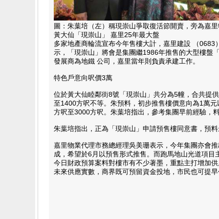
圖：朱葉培（左）稱現崇山爭取復活節開賣，旁為嘉里
黃大仙「現崇山」 嘉里25年最大盤
多家地產商輪流宣布今年售樓大計，嘉里建設 （068
示，「現崇山」將會是集團繼1986年推售的大型樓盤
發展商為地鐵 公司，嘉里當年則負責承建工作。
特色戶意向呎價3萬
位於黃大仙睦鄰街8號「現崇山」共分為5幢，合共提供
至1400方呎不等。朱預料，初步推售樓價意向為1萬
方呎至3000方呎。朱葉培指出，參考集團早前經驗，
朱葉培指出，正為「現崇山」申請預售樓同意書，預料最
嘉里物業代理市務總經理吳美珊表示，今年集團亦會推出位
成，希望於6月以預售形式推售。而跑馬地山光道項目主
今日財政預算案料對樓市有不少著墨，重點主打增加供
未來供應實數，商界既可預留資金投地，市民也可提早