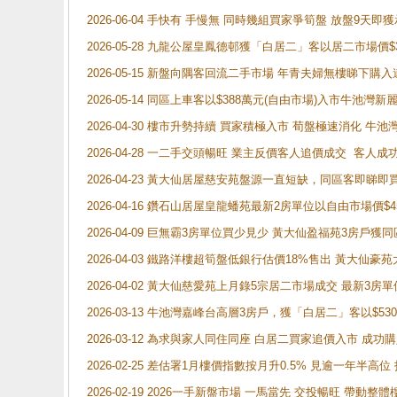
2026-06-04 手快有 手慢無 同時幾組買家爭筍盤 放盤9
2026-05-28 九龍公屋皇鳳德邨獲「白居二」客以居二市場價$
2026-05-15 新盤向隅客回流二手市場 年青夫婦無樓睇下
2026-05-14 同區上車客以$388萬元(自由市場)入市牛池灣
2026-04-30 樓市升勢持續 買家積極入市 荀盤極速消化 
2026-04-28 一二手交頭暢旺 業主反價客人追價成交 客人
2026-04-23 黃大仙居屋慈安苑盤源一直短缺，同區客即睇
2026-04-16 鑽石山居屋皇龍蟠苑最新2房單位以自由市場價$
2026-04-09 巨無霸3房單位買少見少 黃大仙盈福苑3房戶
2026-04-03 鐵路洋樓超筍盤低銀行估價18%售出 黃大仙豪苑大2
2026-04-02 黃大仙慈愛苑上月錄5宗居二市場成交 最新3房單
2026-03-13 牛池灣嘉峰台高層3房戶，獲「白居二」客以$53
2026-03-12 為求與家人同住同座 白居二買家追價入市 成
2026-02-25 差估署1月樓價指數按月升0.5% 見逾一
2026-02-19 2026一手新盤市場 一馬當先 交投暢旺 帶