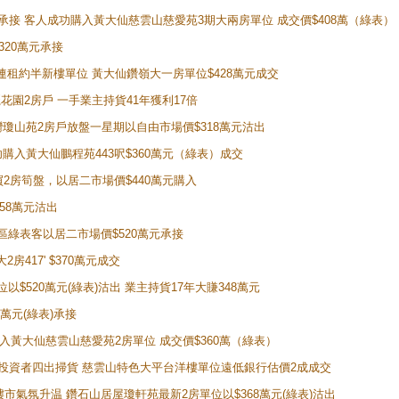
天即獲承接 客人成功購入黃大仙慈雲山慈愛苑3期大兩房單位 成交價$408萬（綠表）
320萬元承接
購入連租約半新樓單位 黃大仙鑽嶺大一房單位$428萬元成交
新麗花園2房戶 一手業主持貨41年獲利17倍
牛池灣瓊山苑2房戶放盤一星期以自由市場價$318萬元沽出
成功購入黃大仙鵬程苑443呎$360萬元（綠表）成交
即買2房筍盤，以居二市場價$440萬元購入
458萬元沽出
獲同區綠表客以居二市場價$520萬元承接
房417' $370萬元成交
位以$520萬元(綠表)沽出 業主持貨17年大賺348萬元
0萬元(綠表)承接
功購入黃大仙慈雲山慈愛苑2房單位 成交價$360萬（綠表）
年半高位 投資者四出掃貨 慈雲山特色大平台洋樓單位遠低銀行估價2成成交
動整體樓市氣氛升温 鑽石山居屋瓊軒苑最新2房單位以$368萬元(綠表)沽出