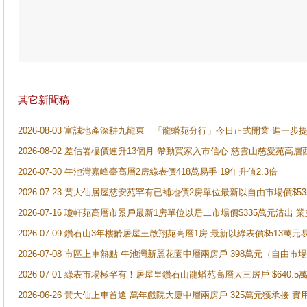
其它新聞稿
2026-08-03 富誠地產深耕九龍東 「龍蟠苑分行」今日正式開業 進
2026-08-02 差估署樓價連升13個月 帶動買家入市信心 慈雲山慈愛苑高層
2026-07-30 牛池灣嘉峰臺高層2房綠表價418萬易手 19年升值2.3倍
2026-07-23 黄大仙居屋慈安苑罕有已補地價2房單位最新以自由市場價$5
2026-07-16 瓊軒苑高層市景戶最新1房單位以居二市場價$335萬元沽出 業
2026-07-09 鑽石山3年樓齡居屋王啟翔苑高層1房 最新以綠表價$513萬元
2026-07-08 市區上車熱點 牛池灣新麗花園中層兩房戶 398萬元（自
2026-07-01 綠表市場極罕有！居屋皇鑽石山龍蟠苑高層大三房戶 $640
2026-06-26 黃大仙上車首選 萬年戲院大廈中層兩房戶 325萬元獲承接 實