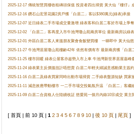
2025-12-17 傳統智慧買樓收租磚頭保值 投資者四出掃貨 黃大仙『樓仔』
2025-12-16 鑽石山宏景花園2房戶獲「白居二」客以$380萬元(綠表)承接
2025-12-07 近日綠表二手市場成交量激增 綠表客和白居二客於市場上
2025-12-02 「白居二」客再度入市牛池灣瓊山苑兩房單位 最新兩房以綠表
2025-12-01 外區白居二客人來搵朋友聚會食飯變買樓 一睇即中 黃大仙
2025-11-27 牛池灣居屋瓊山苑樓齢42年 依然有價有市 最新兩房獲「白居
2025-11-25 樓市回暖 綠表公屋客亦趁勢入市上車 牛池灣新世界居屋嘉
2025-11-24 綠表業主反價搵扭計唔想賣 白居二年輕夫婦誠意感動業主簽約 
2025-11-16 白居二及綠表買家同時出動市場掃貨 二手綠表盤源短缺 
2025-11-11 減息效應帶動樓市 一二手市場交投氣氛升温 「白居二」
2025-11-09 白居二合資格人仕陸續收証 慈愛苑一個月內錄10宗成交 業
[ 首頁 | 前 10 頁 |
1
2
3
4
5
6
7
8
9
10
|
後 10 頁
|
尾頁
]