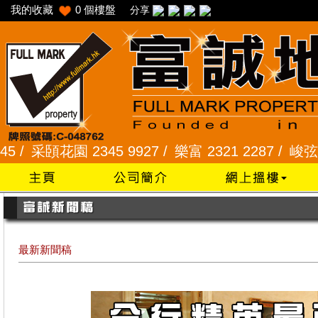
我的收藏
0
個樓盤
分享
頣花園 2345 9927 /
樂富 2321 2287 /
峻弦、曉暉花園
最新新聞稿