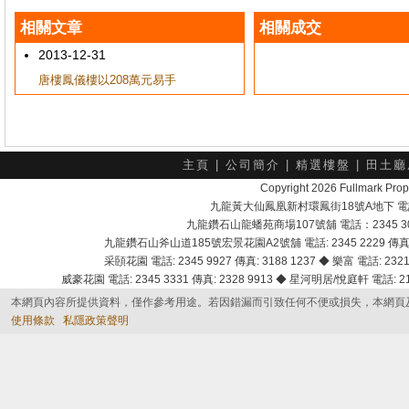
相關文章
相關成交
2013-12-31
唐樓鳳儀樓以208萬元易手
主頁
|
公司簡介
|
精選樓盤
|
田土廳
Copyright 2026 Fullmark 
九龍黃大仙鳳凰新村環鳳街18號A地下 電話：232
九龍鑽石山龍蟠苑商場107號舖 電話：2345 303
九龍鑽石山斧山道185號宏景花園A2號舖 電話: 2345 2229 傳真: 
采頣花園 電話: 2345 9927 傳真: 3188 1237 ◆ 樂富 電話: 2321 
威豪花園 電話: 2345 3331 傳真: 2328 9913 ◆ 星河明居/悅庭軒 電話: 2116
本網頁內容所提供資料，僅作參考用途。若因錯漏而引致任何不便或損失，本網頁
使用條款
私隱政策聲明