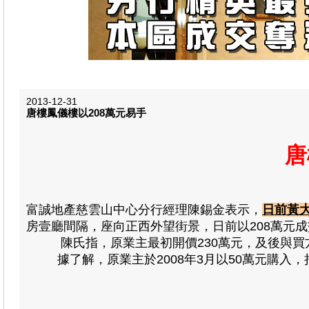
2013-12-31
唐樓鳳儀樓以208萬元易手
唐
富誠地產慈雲山中心分行經理陳錫金表示，
日前黃
房壹廳間隔，座向正西外望街景，日前以208萬元成
陳氏指，原業主最初開價230萬元，及後與買方議
據了解，原業主於2008年3月以50萬元購入，持