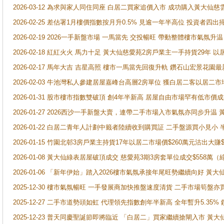
2026-03-12 為求與家人同住同座 白居二買家追價入市 成功購入黃大仙
2026-02-25 差估署1月樓價指數按月升0.5% 見逾一年半高位 投資
2026-02-19 2026一手新盤市場 一馬當先 交投暢旺 帶動整體樓市氣氛
2026-02-18 紅紅火火 馬力十足 黃大仙慈愛苑2房戶業主一手持貨29年 以
2026-02-17 馬年大吉 吉星高照 樓市一馬當先回復升軌 鑽石山宏景花園
2026-02-03 牛池灣私人參建居屋嘉峰台高層2房單位 獲白居二客以居二市
2026-01-31 股市樓市指數雙破頂 創4年半新高 居屋自由市場罕有低市價
2026-01-27 2026西沙一手新盤大賣，連帶二手市場入市氣氛亦同步升
2026-01-22 白居二青年人計劃中籤者陸續收到購買証 二手盤源買小見小
2026-01-15 竹園北邨3房戶業主持貨17年以居二市場價$260萬元沽出大賺$
2026-01-08 黃大仙綠表居屋破頂成交 慈愛苑3期3房套單位成交$558萬（
2026-01-06 「新年伊始」踏入2026樓市氣氛承接年尾旺勢繼續向好 
2025-12-30 樓市氣氛暢旺 一手發展商加快推盤速度清貨 二手市場筍
2025-12-27 二手市道勢頭如虹 代理領先指數創年半新高 全年暫升5.35
2025-12-23 普天同慶聖誕節即將臨近 「白居二」買家繼續搶閘入市 黃