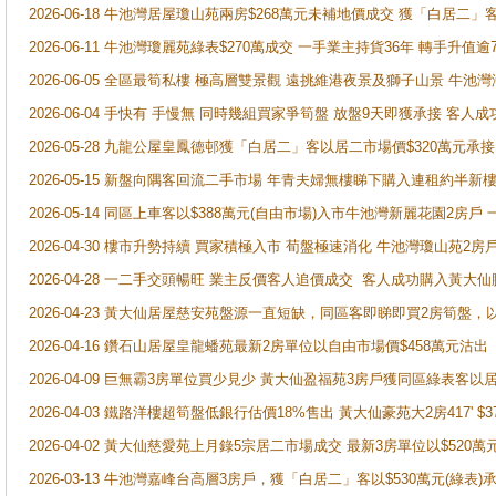
2026-06-18 牛池灣居屋瓊山苑兩房$268萬元未補地價成交 獲「白居二」
2026-06-11 牛池灣瓊麗苑綠表$270萬成交 一手業主持貨36年 轉手升值逾
2026-06-05 全區最筍私樓 極高層雙景觀 遠挑維港夜景及獅子山景 牛池
2026-06-04 手快有 手慢無 同時幾組買家爭筍盤 放盤9天即獲承接 
2026-05-28 九龍公屋皇鳳德邨獲「白居二」客以居二市場價$320萬元承接
2026-05-15 新盤向隅客回流二手市場 年青夫婦無樓睇下購入連租約半新
2026-05-14 同區上車客以$388萬元(自由市場)入市牛池灣新麗花園2房戶
2026-04-30 樓市升勢持續 買家積極入市 荀盤極速消化 牛池灣瓊山苑2
2026-04-28 一二手交頭暢旺 業主反價客人追價成交 客人成功購入黃大仙
2026-04-23 黃大仙居屋慈安苑盤源一直短缺，同區客即睇即買2房筍盤，
2026-04-16 鑽石山居屋皇龍蟠苑最新2房單位以自由市場價$458萬元沽出
2026-04-09 巨無霸3房單位買少見少 黃大仙盈福苑3房戶獲同區綠表客以
2026-04-03 鐵路洋樓超筍盤低銀行估價18%售出 黃大仙豪苑大2房417' $
2026-04-02 黃大仙慈愛苑上月錄5宗居二市場成交 最新3房單位以$520萬
2026-03-13 牛池灣嘉峰台高層3房戶，獲「白居二」客以$530萬元(綠表)