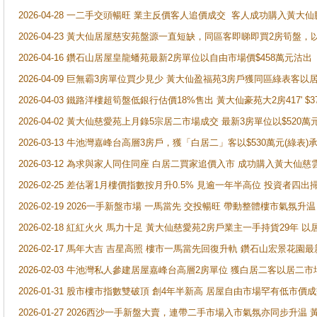
2026-04-28 一二手交頭暢旺 業主反價客人追價成交 客人成功購入黃大仙
2026-04-23 黃大仙居屋慈安苑盤源一直短缺，同區客即睇即買2房筍盤，
2026-04-16 鑽石山居屋皇龍蟠苑最新2房單位以自由市場價$458萬元沽出
2026-04-09 巨無霸3房單位買少見少 黃大仙盈福苑3房戶獲同區綠表客以
2026-04-03 鐵路洋樓超筍盤低銀行估價18%售出 黃大仙豪苑大2房417' $
2026-04-02 黃大仙慈愛苑上月錄5宗居二市場成交 最新3房單位以$520萬
2026-03-13 牛池灣嘉峰台高層3房戶，獲「白居二」客以$530萬元(綠表)
2026-03-12 為求與家人同住同座 白居二買家追價入市 成功購入黃大仙
2026-02-25 差估署1月樓價指數按月升0.5% 見逾一年半高位 投資
2026-02-19 2026一手新盤市場 一馬當先 交投暢旺 帶動整體樓市氣氛
2026-02-18 紅紅火火 馬力十足 黃大仙慈愛苑2房戶業主一手持貨29年 以
2026-02-17 馬年大吉 吉星高照 樓市一馬當先回復升軌 鑽石山宏景花園
2026-02-03 牛池灣私人參建居屋嘉峰台高層2房單位 獲白居二客以居二市
2026-01-31 股市樓市指數雙破頂 創4年半新高 居屋自由市場罕有低市價
2026-01-27 2026西沙一手新盤大賣，連帶二手市場入市氣氛亦同步升