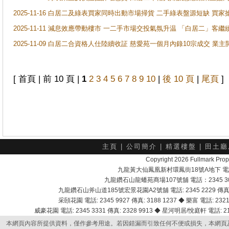
2025-11-16 白居二及綠表買家同時出動市場掃貨 二手綠表盤源短缺 
2025-11-11 減息效應帶動樓市 一二手市場交投氣氛升温 「白居二」
2025-11-09 白居二合資格人仕陸續收証 慈愛苑一個月內錄10宗成交 業
[ 首頁 | 前 10 頁 |
1
2
3
4
5
6
7
8
9
10
|
後 10 頁
|
尾頁
]
主頁
|
公司簡介
|
精選樓盤
|
田土廳
Copyright 2026 Fullmark 
九龍黃大仙鳳凰新村環鳳街18號A地下 電話：232
九龍鑽石山龍蟠苑商場107號舖 電話：2345 303
九龍鑽石山斧山道185號宏景花園A2號舖 電話: 2345 2229 傳真: 
采頣花園 電話: 2345 9927 傳真: 3188 1237 ◆ 樂富 電話: 2321 
威豪花園 電話: 2345 3331 傳真: 2328 9913 ◆ 星河明居/悅庭軒 電話: 2116
本網頁內容所提供資料，僅作參考用途。若因錯漏而引致任何不便或損失，本網頁