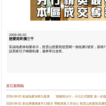
2009-06-02
慈愛苑呎價三千
富誠地產林柏榮表示，慈雲山慈愛苑慈慧閣一個低層1號室，面積71
該買家兒子轉購私樓，遂將單位放售。
其它新聞稿
2026-08-03 富誠地產深耕九龍東 「龍蟠苑分行」今日正式開業 進
2026-08-02 差估署樓價連升13個月 帶動買家入市信心 慈雲山慈愛苑高層