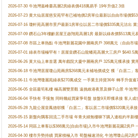
2026-07-30 牛池灣嘉峰臺高層2房綠表價418萬易手 19年升值2.3倍
2026-07-23 黄大仙居屋慈安苑罕有已補地價2房單位最新以自由市場價$5
2026-07-16 瓊軒苑高層市景戶最新1房單位以居二市場價$335萬元沽出 業
2026-07-09 鑽石山3年樓齡居屋王啟翔苑高層1房 最新以綠表價$513萬元
2026-07-08 市區上車熱點 牛池灣新麗花園中層兩房戶 398萬元（自
2026-07-01 綠表市場極罕有！居屋皇鑽石山龍蟠苑高層大三房戶 $640
2026-06-26 黃大仙上車首選 萬年戲院大廈中層兩房戶 325萬元獲承接 實
2026-06-18 牛池灣居屋瓊山苑兩房$268萬元未補地價成交 獲「白居二」
2026-06-11 牛池灣瓊麗苑綠表$270萬成交 一手業主持貨36年 轉手升值逾
2026-06-05 全區最筍私樓 極高層雙景觀 遠挑維港夜景及獅子山景 牛池
2026-06-04 手快有 手慢無 同時幾組買家爭筍盤 放盤9天即獲承接 
2026-05-28 九龍公屋皇鳳德邨獲「白居二」客以居二市場價$320萬元承接
2026-05-15 新盤向隅客回流二手市場 年青夫婦無樓睇下購入連租約半新
2026-05-14 同區上車客以$388萬元(自由市場)入市牛池灣新麗花園2房戶
2026-04-30 樓市升勢持續 買家積極入市 荀盤極速消化 牛池灣瓊山苑2