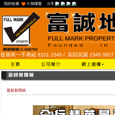
我的收藏
0
個樓盤
分享
一手專組 8101 2345 /
采頣花園 2345 9927 /
樂富
最新新聞稿