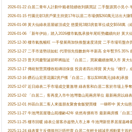
2026-01-22 白居二青年人計劃中籤者陸續收到購買証 二手盤源買小見小
2026-01-15 竹園北邨3房戶業主持貨17年以居二市場價$260萬元沽出大賺$
2026-01-08 黃大仙綠表居屋破頂成交 慈愛苑3期3房套單位成交$558萬（
2026-01-06 「新年伊始」踏入2026樓市氣氛承接年尾旺勢繼續向好 
2025-12-30 樓市氣氛暢旺 一手發展商加快推盤速度清貨 二手市場筍
2025-12-27 二手市道勢頭如虹 代理領先指數創年半新高 全年暫升5.35
2025-12-23 普天同慶聖誕節即將臨近 「白居二」買家繼續搶閘入市 黃
2025-12-17 傳統智慧買樓收租磚頭保值 投資者四出掃貨 黃大仙『樓仔』
2025-12-16 鑽石山宏景花園2房戶獲「白居二」客以$380萬元(綠表)承接
2025-12-07 近日綠表二手市場成交量激增 綠表客和白居二客於市場上
2025-12-02 「白居二」客再度入市牛池灣瓊山苑兩房單位 最新兩房以綠表
2025-12-01 外區白居二客人來搵朋友聚會食飯變買樓 一睇即中 黃大仙
2025-11-27 牛池灣居屋瓊山苑樓齢42年 依然有價有市 最新兩房獲「白居
2025-11-25 樓市回暖 綠表公屋客亦趁勢入市上車 牛池灣新世界居屋嘉
2025-11-24 綠表業主反價搵扭計唔想賣 白居二年輕夫婦誠意感動業主簽約 