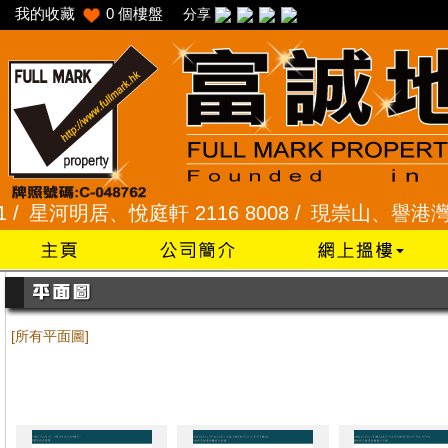
我的收藏
0
個樓盤
分享
河明居、悅庭軒 2116 8008 /
現崇山、譽港灣 2345 9
[所有平面圖]