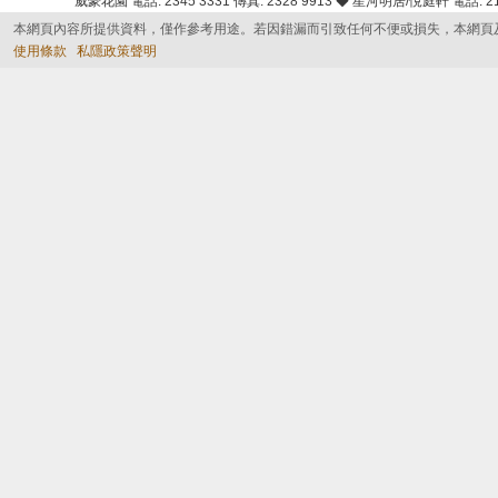
威豪花園 電話: 2345 3331 傳真: 2328 9913 ◆ 星河明居/悅庭軒 電話: 2116
本網頁內容所提供資料，僅作參考用途。若因錯漏而引致任何不便或損失，本網頁
使用條款
私隱政策聲明