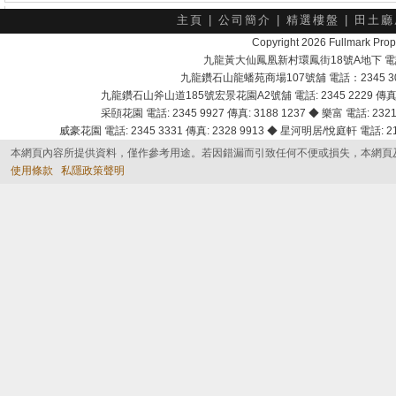
主頁
|
公司簡介
|
精選樓盤
|
田土廳
Copyright 2026 Fullmark 
九龍黃大仙鳳凰新村環鳳街18號A地下 電話：232
九龍鑽石山龍蟠苑商場107號舖 電話：2345 303
九龍鑽石山斧山道185號宏景花園A2號舖 電話: 2345 2229 傳真: 
采頣花園 電話: 2345 9927 傳真: 3188 1237 ◆ 樂富 電話: 2321 
威豪花園 電話: 2345 3331 傳真: 2328 9913 ◆ 星河明居/悅庭軒 電話: 2116
本網頁內容所提供資料，僅作參考用途。若因錯漏而引致任何不便或損失，本網頁
使用條款
私隱政策聲明