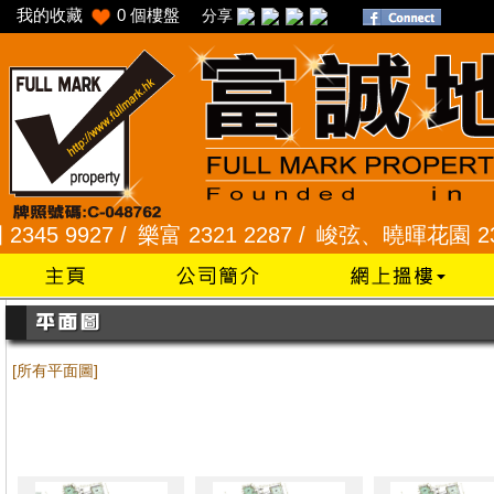
我的收藏
0
個樓盤
分享
 9927 /
樂富 2321 2287 /
峻弦、曉暉花園 2345 12
[所有平面圖]