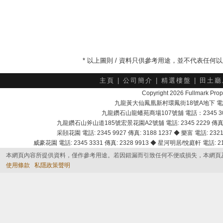
* 以上圖則 / 資料只供參考用途，並不代表任
主頁
|
公司簡介
|
精選樓盤
|
田土廳
Copyright 2026 Fullmark 
九龍黃大仙鳳凰新村環鳳街18號A地下 電話：232
九龍鑽石山龍蟠苑商場107號舖 電話：2345 303
九龍鑽石山斧山道185號宏景花園A2號舖 電話: 2345 2229 傳真: 
采頣花園 電話: 2345 9927 傳真: 3188 1237 ◆ 樂富 電話: 2321 
威豪花園 電話: 2345 3331 傳真: 2328 9913 ◆ 星河明居/悅庭軒 電話: 2116
本網頁內容所提供資料，僅作參考用途。若因錯漏而引致任何不便或損失，本網頁
使用條款
私隱政策聲明