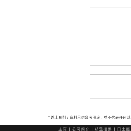
* 以上圖則 / 資料只供參考用途，並不代表任
主頁
|
公司簡介
|
精選樓盤
|
田土廳