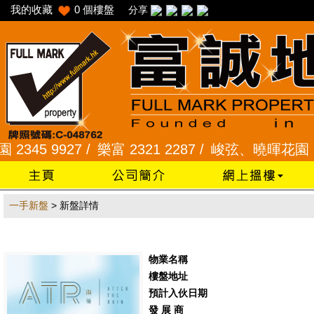
我的收藏
0
個樓盤
分享
5 9927 /
樂富 2321 2287 /
峻弦、曉暉花園 2345 
一手新盤
> 新盤詳情
物業名稱
樓盤地址
預計入伙日期
發 展 商