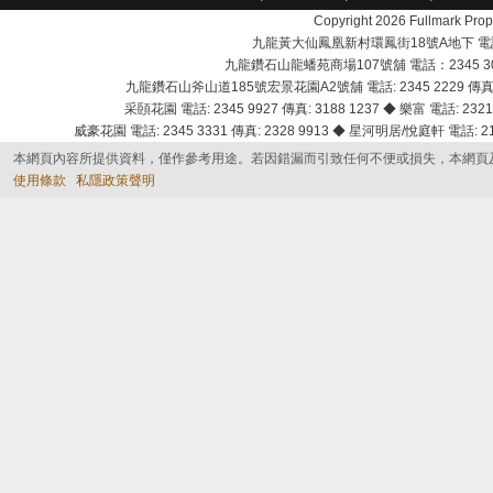
Copyright 2026 Fullmark 
九龍黃大仙鳳凰新村環鳳街18號A地下 電話：232
九龍鑽石山龍蟠苑商場107號舖 電話：2345 303
九龍鑽石山斧山道185號宏景花園A2號舖 電話: 2345 2229 傳真: 
采頣花園 電話: 2345 9927 傳真: 3188 1237 ◆ 樂富 電話: 2321 
威豪花園 電話: 2345 3331 傳真: 2328 9913 ◆ 星河明居/悅庭軒 電話: 2116
本網頁內容所提供資料，僅作參考用途。若因錯漏而引致任何不便或損失，本網頁
使用條款
私隱政策聲明