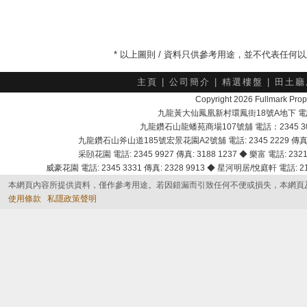
* 以上圖則 / 資料只供參考用途，並不代表任
主頁
|
公司簡介
|
精選樓盤
|
田土廳
Copyright 2026 Fullmark 
九龍黃大仙鳳凰新村環鳳街18號A地下 電話：232
九龍鑽石山龍蟠苑商場107號舖 電話：2345 303
九龍鑽石山斧山道185號宏景花園A2號舖 電話: 2345 2229 傳真: 
采頣花園 電話: 2345 9927 傳真: 3188 1237 ◆ 樂富 電話: 2321 
威豪花園 電話: 2345 3331 傳真: 2328 9913 ◆ 星河明居/悅庭軒 電話: 2116
本網頁內容所提供資料，僅作參考用途。若因錯漏而引致任何不便或損失，本網頁
使用條款
私隱政策聲明