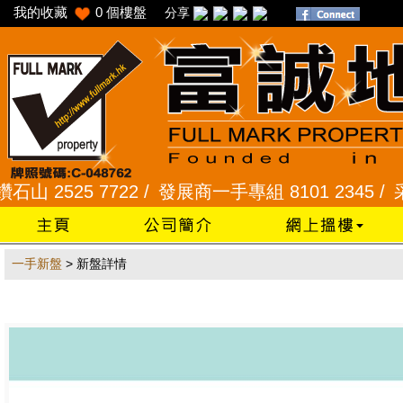
我的收藏
0
個樓盤
分享
525 7722 /
發展商一手專組 8101 2345 /
采頣花園 
一手新盤
> 新盤詳情