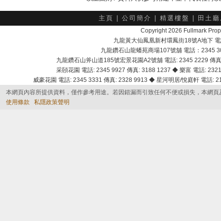
主頁
|
公司簡介
|
精選樓盤
|
田土廳
Copyright 2026 Fullmark 
九龍黃大仙鳳凰新村環鳳街18號A地下 電話：232
九龍鑽石山龍蟠苑商場107號舖 電話：2345 303
九龍鑽石山斧山道185號宏景花園A2號舖 電話: 2345 2229 傳真: 
采頣花園 電話: 2345 9927 傳真: 3188 1237 ◆ 樂富 電話: 2321 
威豪花園 電話: 2345 3331 傳真: 2328 9913 ◆ 星河明居/悅庭軒 電話: 2116
本網頁內容所提供資料，僅作參考用途。若因錯漏而引致任何不便或損失，本網頁
使用條款
私隱政策聲明