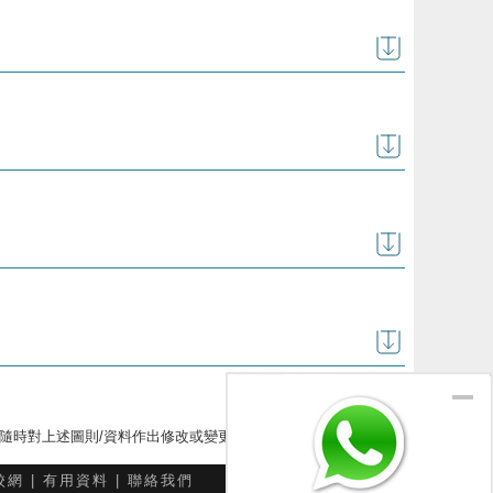
下隨時對上述圖則/資料作出修改或變更
校網
|
有用資料
|
聯絡我們