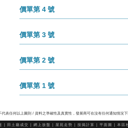
價單第 4 號
價單第 3 號
價單第 2 號
價單第 1 號
，並不代表任何以上圖則 / 資料之準確性及真實性，發展商可在沒有任何通知情況
盤
|
田土廳成交
|
網上放盤
|
屋苑走勢
|
按揭計算
|
平面圖
|
本區