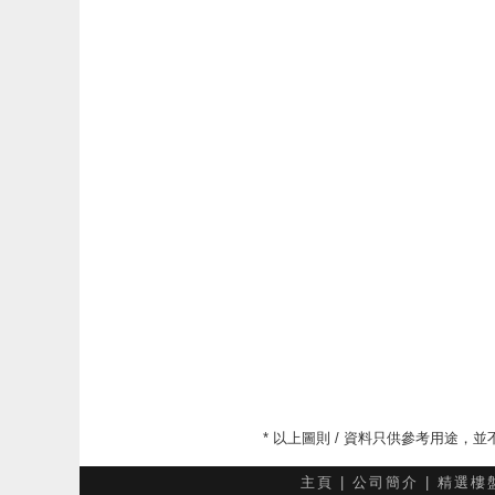
* 以上圖則 / 資料只供參考用途
主頁
|
公司簡介
|
精選樓