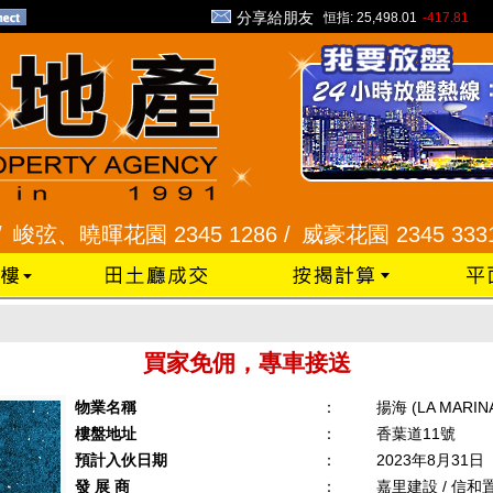
分享給朋友
恒指:
25,498.01
-417.81
弦、曉暉花園 2345 1286 /
威豪花園 2345 3331 /
買家免佣，專車接送
物業名稱
：
揚海 (LA MARIN
樓盤地址
：
香葉道11號
預計入伙日期
：
2023年8月31日
發 展 商
：
嘉里建設 / 信和置