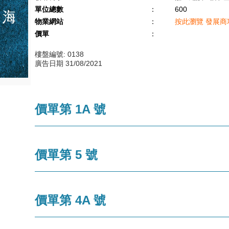
單位總數
：
600
物業網站
：
按此瀏覽 發展
價單
：
樓盤編號: 0138
廣告日期 31/08/2021
價單第 1A 號
價單第 5 號
價單第 4A 號