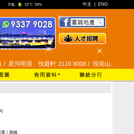
中文
|
ENG
天氣:
32°C
58%
星河明居、悅庭軒 2116 8008 /
現崇山、譽港灣 2345
A)
業 / 港鐵