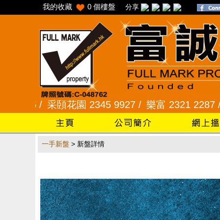
我的收藏
0
個樓盤
分享
345 /
采頣花園 2345 9927 /
樂富 2321 2287 /
峻
一手新盤
> 新盤詳情