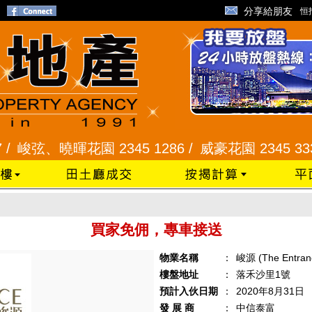
分享給朋友
恒
/
峻弦、曉暉花園 2345 1286 /
威豪花園 2345 3331
買家免佣，專車接送
物業名稱
：
峻源 (The Entran
樓盤地址
：
落禾沙里1號
預計入伙日期
：
2020年8月31日
發 展 商
：
中信泰富