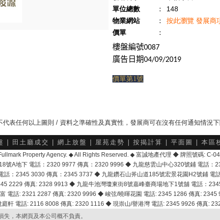
單位總數
：
148
物業網站
：
按此瀏覽 發展商
價單
：
樓盤編號
0087
廣告日期
04/09/2019
價單第1號
，並不代表任何以上圖則 / 資料之準確性及真實性，發展商可在沒有任何通知情況
盤
|
田土廳成交
|
網上放盤
|
屋苑走勢
|
按揭計算
|
平面圖
|
本區
6 Fullmark Property Agency. ◆ All Rights Reserved. ◆ 富誠地產代理 ◆ 牌照號碼: C
地下 電話：2320 9977 傳真：2320 9996 ◆ 九龍慈雲山中心320號鋪 電話：2328 
2345 3030 傳真：2345 3737 ◆ 九龍鑽石山斧山道185號宏景花園H2號鋪 電話：25
2229 傳真: 2328 9913 ◆ 九龍牛池灣瓊東街8號嘉峰臺商場地下1號舖 電話：2345 168
富 電話: 2321 2287 傳真: 2320 9996 ◆ 峻弦/曉暉花園 電話: 2345 1286 傳真: 2345 9
軒 電話: 2116 8008 傳真: 2320 1116 ◆ 現崇山/譽港灣 電話: 2345 9926 傳真: 2328
損失，本網頁及本公司概不負責。