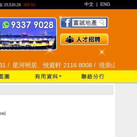
中文
|
ENG
指:
25,530.28
-385.54
 /
星河明居、悅庭軒 2116 8008 /
現崇山、譽港灣 23
ce)