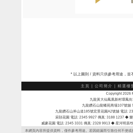
* 以上圖則 / 資料只供參考用途
主頁
|
公司簡介
|
精選樓
Copyright 202
九龍黃大仙鳳凰新村環鳳街18號A
九龍鑽石山龍蟠苑商場107號舖 電話：
九龍鑽石山斧山道185號宏景花園A2號舖 電話: 2345 
采頣花園 電話: 2345 9927 傳真: 3188 1237 ◆ 樂
威豪花園 電話: 2345 3331 傳真: 2328 9913 ◆ 星河明居/悅庭
本網頁內容所提供資料，僅作參考用途。若因錯漏而引致任何不便或