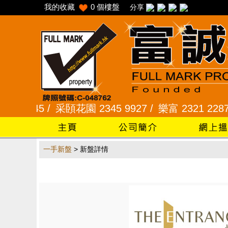
我的收藏
0
個樓盤
分享
 2345 /
采頣花園 2345 9927 /
樂富 2321 2287 
一手新盤
> 新盤詳情