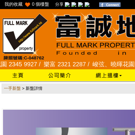
我的收藏
0
個樓盤
分享
45 9927 /
樂富 2321 2287 /
峻弦、曉暉花園 2345 
一手新盤
> 新盤詳情