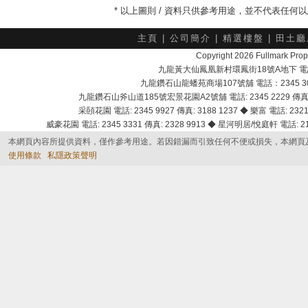
* 以上圖則 / 資料只供參考用途，並不代表任
主頁
|
公司簡介
|
精選樓盤
|
田土廳
Copyright 2026 Fullmark 
九龍黃大仙鳳凰新村環鳳街18號A地下 電話：232
九龍鑽石山龍蟠苑商場107號舖 電話：2345 303
九龍鑽石山斧山道185號宏景花園A2號舖 電話: 2345 2229 傳真: 
采頣花園 電話: 2345 9927 傳真: 3188 1237 ◆ 樂富 電話: 2321 
威豪花園 電話: 2345 3331 傳真: 2328 9913 ◆ 星河明居/悅庭軒 電話: 2116
本網頁內容所提供資料，僅作參考用途。若因錯漏而引致任何不便或損失，本網頁
使用條款
私隱政策聲明