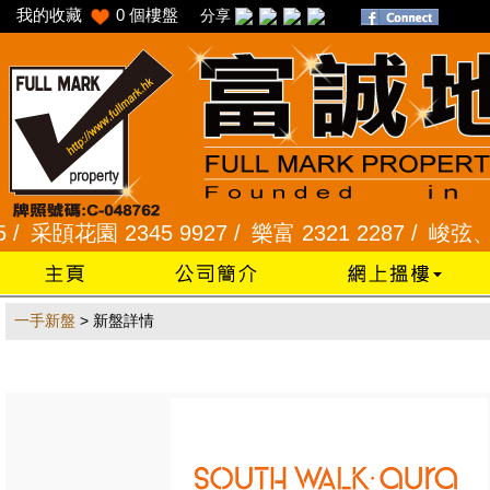
我的收藏
0
個樓盤
分享
采頣花園 2345 9927 /
樂富 2321 2287 /
峻弦、曉暉花
一手新盤
> 新盤詳情