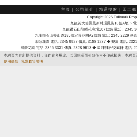
主頁
|
公司簡介
|
精選樓盤
|
田土廳
Copyright 2026 Fullmark 
九龍黃大仙鳳凰新村環鳳街18號A地下 電話：232
九龍鑽石山龍蟠苑商場107號舖 電話：2345 303
九龍鑽石山斧山道185號宏景花園A2號舖 電話: 2345 2229 傳真: 
采頣花園 電話: 2345 9927 傳真: 3188 1237 ◆ 樂富 電話: 2321 
威豪花園 電話: 2345 3331 傳真: 2328 9913 ◆ 星河明居/悅庭軒 電話: 2116
本網頁內容所提供資料，僅作參考用途。若因錯漏而引致任何不便或損失，本網頁
使用條款
私隱政策聲明