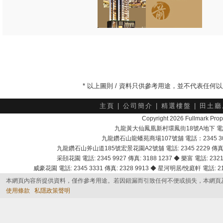
* 以上圖則 / 資料只供參考用途，並不代表任
主頁
|
公司簡介
|
精選樓盤
|
田土廳
Copyright 2026 Fullmark 
九龍黃大仙鳳凰新村環鳳街18號A地下 電話：232
九龍鑽石山龍蟠苑商場107號舖 電話：2345 303
九龍鑽石山斧山道185號宏景花園A2號舖 電話: 2345 2229 傳真: 
采頣花園 電話: 2345 9927 傳真: 3188 1237 ◆ 樂富 電話: 2321 
威豪花園 電話: 2345 3331 傳真: 2328 9913 ◆ 星河明居/悅庭軒 電話: 2116
本網頁內容所提供資料，僅作參考用途。若因錯漏而引致任何不便或損失，本網頁
使用條款
私隱政策聲明