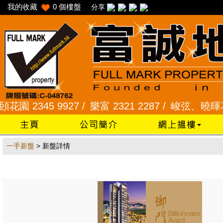
我的收藏
0
個樓盤
分享
 2345 9927 /
樂富 2321 2287 /
峻弦、曉暉花園 23
一手新盤
> 新盤詳情