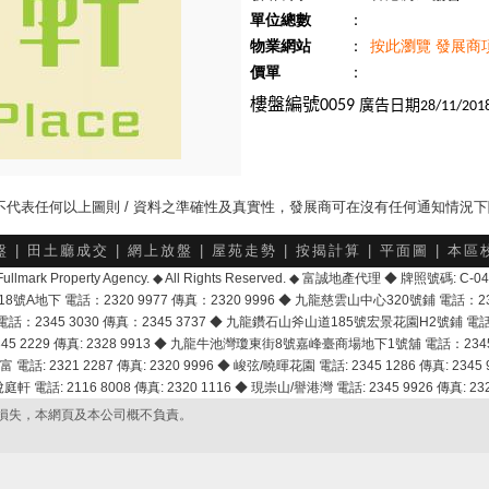
單位總數
：
物業網站
：
按此瀏覽 發展商
價單
：
廣告日期
樓盤編號
0059
28/11/201
，並不代表任何以上圖則 / 資料之準確性及真實性，發展商可在沒有任何通知情況
盤
|
田土廳成交
|
網上放盤
|
屋苑走勢
|
按揭計算
|
平面圖
|
本區
6 Fullmark Property Agency. ◆ All Rights Reserved. ◆ 富誠地產代理 ◆ 牌照號碼: C
地下 電話：2320 9977 傳真：2320 9996 ◆ 九龍慈雲山中心320號鋪 電話：2328 
2345 3030 傳真：2345 3737 ◆ 九龍鑽石山斧山道185號宏景花園H2號鋪 電話：25
2229 傳真: 2328 9913 ◆ 九龍牛池灣瓊東街8號嘉峰臺商場地下1號舖 電話：2345 168
富 電話: 2321 2287 傳真: 2320 9996 ◆ 峻弦/曉暉花園 電話: 2345 1286 傳真: 2345 9
軒 電話: 2116 8008 傳真: 2320 1116 ◆ 現崇山/譽港灣 電話: 2345 9926 傳真: 2328
損失，本網頁及本公司概不負責。