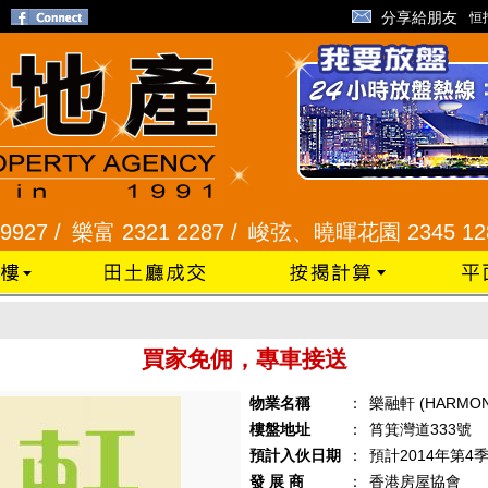
分享給朋友
恒
27 /
樂富 2321 2287 /
峻弦、曉暉花園 2345 1286
買家免佣，專車接送
物業名稱
：
樂融軒 (HARMON
樓盤地址
：
筲箕灣道333號
預計入伙日期
：
預計2014年第4
發 展 商
：
香港房屋協會