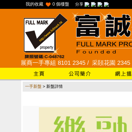
我的收藏
0
個樓盤
分享
2 /
發展商一手專組 8101 2345 /
采頣花園 2345 99
一手新盤
> 新盤詳情