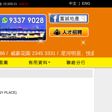
中文
|
ENG
指:
25,509.21
-406.61
 /
威豪花園 2345 3331 /
星河明居、悅庭軒 2116 80
Y PLACE)
季