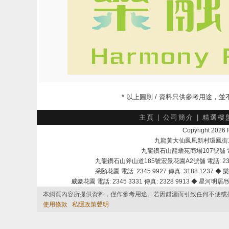
* 以上圖則 / 資料只供參考用途
主頁
|
公司簡介
|
精選樓
Copyright 202
九龍黃大仙鳳凰新村環鳳街18號A
九龍鑽石山龍蟠苑商場107號舖 電話：
九龍鑽石山斧山道185號宏景花園A2號舖 電話: 2345 
采頣花園 電話: 2345 9927 傳真: 3188 1237 ◆ 樂
威豪花園 電話: 2345 3331 傳真: 2328 9913 ◆ 星河明居/悅庭
本網頁內容所提供資料，僅作參考用途。若因錯漏而引致任何不便或
使用條款
私隱政策聲明