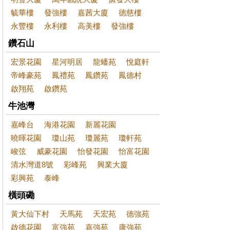
毓華樓
發強樓
嘉茜大廈
德慈樓
永豐樓
永利樓
高美樓
發強樓
鑽石山
宏景花園
星河明居
龍蟠苑
悅庭軒
帝峰豪苑
鳳禮苑
鳳鑽苑
鳳德村
啟翔苑
啟鑽苑
牛池灣
嘉峰台
海港花園
新麗花園
曉暉花園
瓊山苑
瓊麗苑
瓊軒苑
峻弦
威豪花園
怡發花園
怡富花園
清水灣道8號
彩峰苑
興業大廈
彩興苑
泰峰
橫頭磡
黃大仙下村
天馬苑
天宏苑
德強苑
啟德花園
富強苑
嘉強苑
康強苑