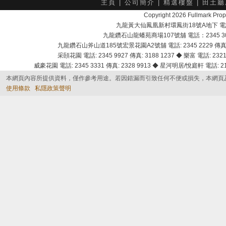
主頁
|
公司簡介
|
精選樓盤
|
田土廳
Copyright 2026 Fullmark 
九龍黃大仙鳳凰新村環鳳街18號A地下 電話：232
九龍鑽石山龍蟠苑商場107號舖 電話：2345 303
九龍鑽石山斧山道185號宏景花園A2號舖 電話: 2345 2229 傳真: 
采頣花園 電話: 2345 9927 傳真: 3188 1237 ◆ 樂富 電話: 2321 
威豪花園 電話: 2345 3331 傳真: 2328 9913 ◆ 星河明居/悅庭軒 電話: 2116
本網頁內容所提供資料，僅作參考用途。若因錯漏而引致任何不便或損失，本網頁
使用條款
私隱政策聲明