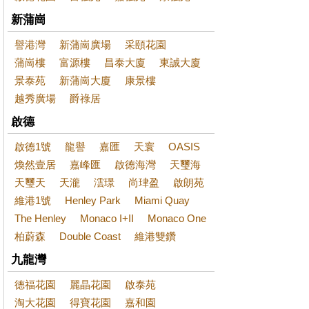
新蒲崗
譽港灣
新蒲崗廣場
采頤花園
蒲崗樓
富源樓
昌泰大廈
東誠大廈
景泰苑
新蒲崗大廈
康景樓
越秀廣場
爵祿居
啟德
啟德1號
龍譽
嘉匯
天寰
OASIS
煥然壹居
嘉峰匯
啟德海灣
天璽海
天璽天
天瀧
澐璟
尚珒盈
啟朗苑
維港1號
Henley Park
Miami Quay
The Henley
Monaco I+II
Monaco One
柏蔚森
Double Coast
維港雙鑽
九龍灣
德福花園
麗晶花園
啟泰苑
淘大花園
得寶花園
嘉和園