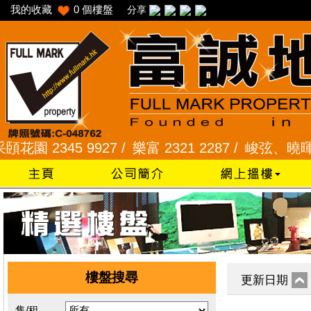
我的收藏
0
個樓盤
分享
 2345 9927 /
樂富 2321 2287 /
峻弦、曉暉花園 23
樓盤搜尋
更新日期
售/租