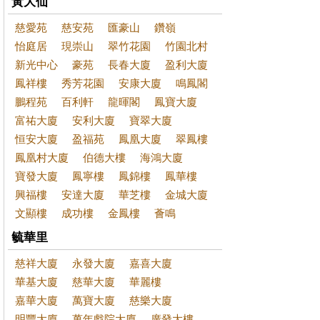
黃大仙
慈愛苑
慈安苑
匯豪山
鑽嶺
怡庭居
現崇山
翠竹花園
竹園北村
新光中心
豪苑
長春大廈
盈利大廈
鳳祥樓
秀芳花園
安康大廈
鳴鳳閣
鵬程苑
百利軒
龍暉閣
鳳寶大廈
富祐大廈
安利大廈
寶翠大廈
恒安大廈
盈福苑
鳳凰大廈
翠鳳樓
鳳凰村大廈
伯德大樓
海鴻大廈
寶發大廈
鳳寧樓
鳳錦樓
鳳華樓
興福樓
安達大廈
華芝樓
金城大廈
文顯樓
成功樓
金鳳樓
薈鳴
毓華里
慈祥大廈
永發大廈
嘉喜大廈
華基大廈
慈華大廈
華麗樓
嘉華大廈
萬寶大廈
慈樂大廈
明豐大廈
萬年戲院大廈
廣發大樓