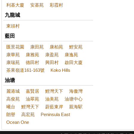
利基大廈
安基苑
彩霞村
九龍城
東頭村
藍田
匯景花園
康田苑
康柏苑
鯉安苑
康華苑
康雅苑
康盈苑
康逸苑
康瑞苑
德田村
興田村
啟田大廈
茶果嶺道161-163號
Koko Hills
油塘
麗港城
嘉賢居
鯉灣天下
海傲灣
高俊苑
油翠苑
油美苑
油塘中心
曦台
鯉灣天下
蔚藍東岸
親海駅
朗譽
高宏苑
Peninsula East
Ocean One