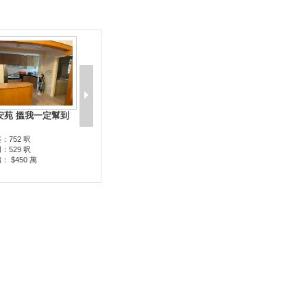
安苑 搵我一定幫到
：752 呎
：529 呎
： $450 萬