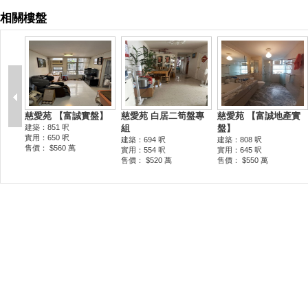
相關樓盤
慈愛苑 【富誠實盤】
慈愛苑 白居二筍盤專
慈愛苑 【富誠地產實
建築：851 呎
組
盤】
實用：650 呎
建築：694 呎
建築：808 呎
售價： $560 萬
實用：554 呎
實用：645 呎
售價： $520 萬
售價： $550 萬