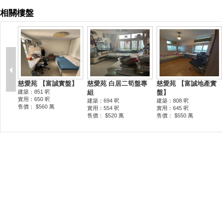
相關樓盤
慈愛苑 【富誠實盤】
慈愛苑 白居二筍盤專
慈愛苑 【富誠地產實
建築：851 呎
組
盤】
實用：650 呎
建築：694 呎
建築：808 呎
售價： $560 萬
實用：554 呎
實用：645 呎
售價： $520 萬
售價： $550 萬