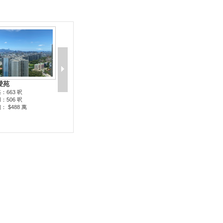
愛苑
：663 呎
：506 呎
： $488 萬