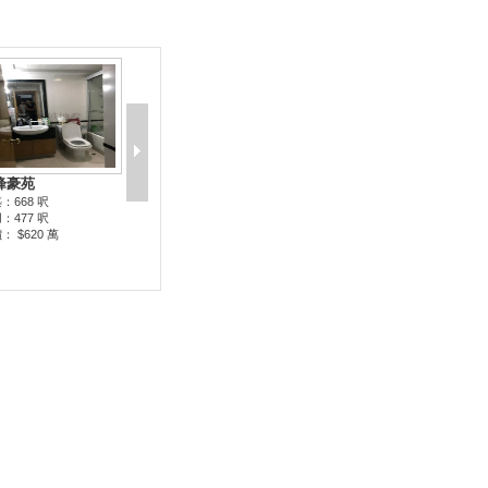
峰豪苑
：668 呎
：477 呎
： $620 萬