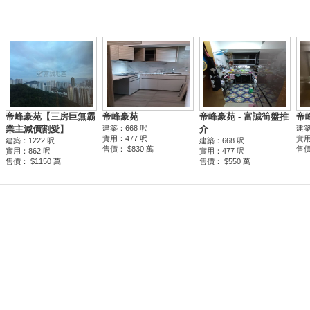
帝峰豪苑【三房巨無霸
帝峰豪苑
帝峰豪苑 - 富誠筍盤推
帝
業主減價割愛】
建築：668 呎
介
建築
實用：477 呎
實用
建築：1222 呎
建築：668 呎
售價： $830 萬
售價
實用：862 呎
實用：477 呎
售價： $1150 萬
售價： $550 萬