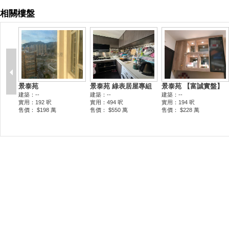
相關樓盤
景泰苑
景泰苑 綠表居屋專組
景泰苑 【富誠實盤】
建築：--
建築：--
建築：--
實用：192 呎
實用：494 呎
實用：194 呎
售價： $198 萬
售價： $550 萬
售價： $228 萬