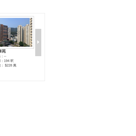
泰苑
：--
：194 呎
： $228 萬