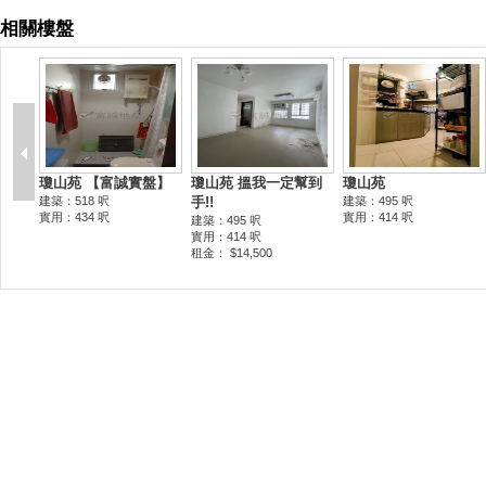
相關樓盤
瓊山苑 【富誠實盤】
瓊山苑 搵我一定幫到
瓊山苑
建築：518 呎
手!!
建築：495 呎
實用：434 呎
實用：414 呎
建築：495 呎
實用：414 呎
租金： $14,500