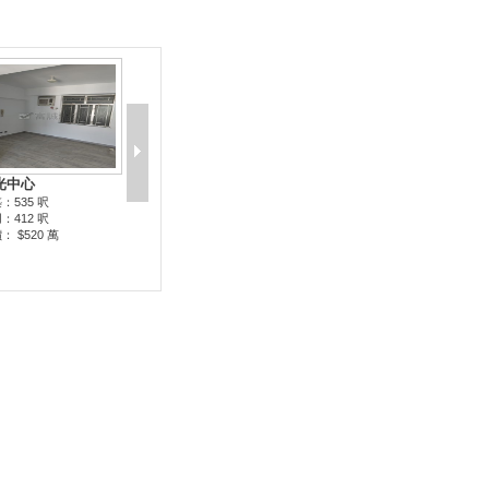
光中心
：535 呎
：412 呎
： $520 萬