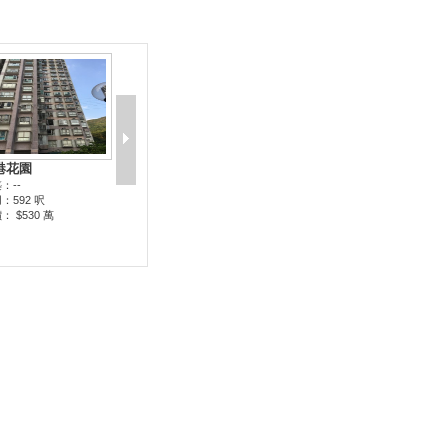
港花園
：--
：592 呎
： $530 萬