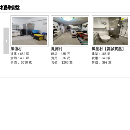
相關樓盤
鳳德村
鳳德村
鳳德村【富誠實盤】
建築：634 呎
建築：485 呎
建築：183 呎
實用：485 呎
實用：376 呎
實用：140 呎
售價： $338 萬
售價： $268 萬
售價： $99 萬