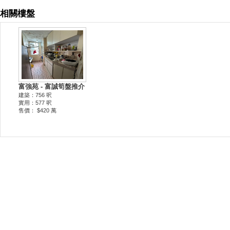
相關樓盤
富強苑 - 富誠筍盤推介
建築：756 呎
實用：577 呎
售價： $420 萬