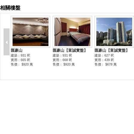
相關樓盤
罕有靚則高層
匯豪山【富誠地產實
匯豪山【富誠地產實
匯
盤】
盤】
盤
 呎
建築：706 呎
建築：931 呎
建築
 呎
實用：511 呎
實用：668 呎
實用
0 萬
售價： $730 萬
售價： $920 萬
售價：