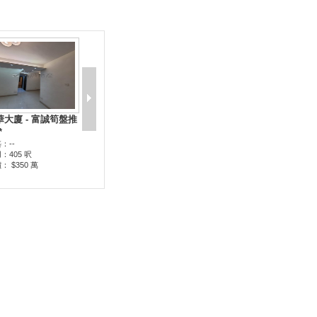
華大廈 - 富誠筍盤推
*
：--
：405 呎
： $350 萬