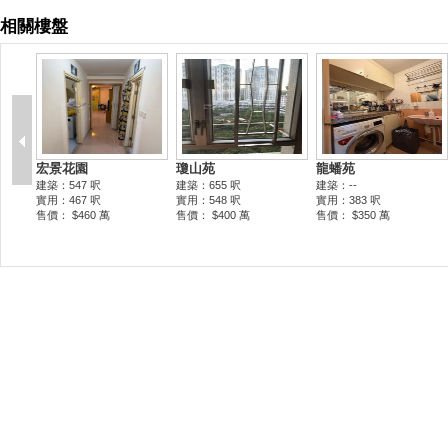
相關樓盤
宏景花園
瓊山苑
龍蟠苑
建築：547 呎
建築：655 呎
建築：--
實用：467 呎
實用：548 呎
實用：383 呎
售價： $460 萬
售價： $400 萬
售價： $350 萬