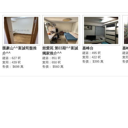
匯豪山^^富誠筍盤推
慈愛苑 第03期^^富誠
嘉峰台
嘉
介^^
獨家推介^^
建築：495 呎
建築
實用：422 呎
實用
建築：627 呎
建築：851 呎
售價： $395 萬
售價
實用：439 呎
實用：650 呎
售價： $698 萬
售價： $560 萬