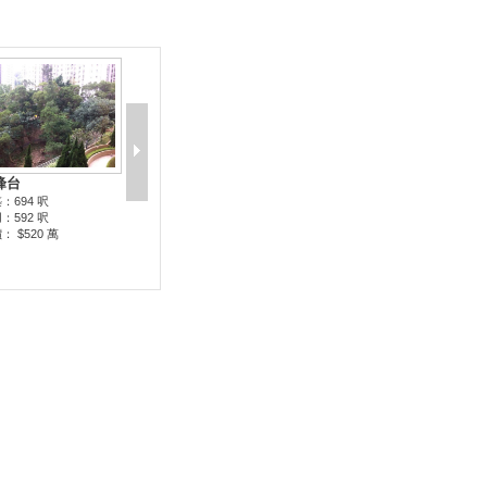
峰台
：694 呎
：592 呎
： $520 萬