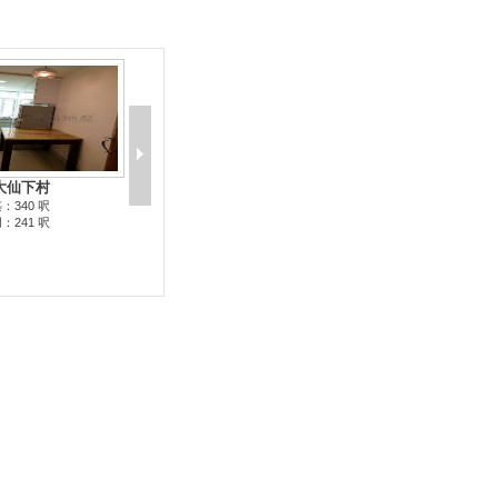
大仙下村
：340 呎
：241 呎