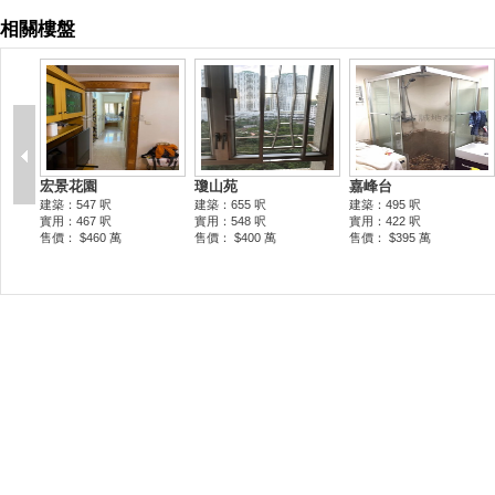
相關樓盤
宏景花園
瓊山苑
嘉峰台
建築：547 呎
建築：655 呎
建築：495 呎
實用：467 呎
實用：548 呎
實用：422 呎
售價： $460 萬
售價： $400 萬
售價： $395 萬