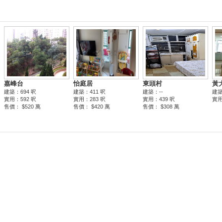
嘉峰台
怡庭居
東頭村
黃
建築：694 呎
建築：411 呎
建築：--
建築
實用：592 呎
實用：283 呎
實用：439 呎
實用
售價： $520 萬
售價： $420 萬
售價： $308 萬