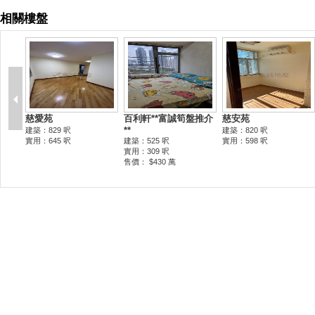
相關樓盤
慈愛苑
百利軒**富誠筍盤推介
慈安苑
**
建築：829 呎
建築：820 呎
實用：645 呎
建築：525 呎
實用：598 呎
實用：309 呎
售價： $430 萬