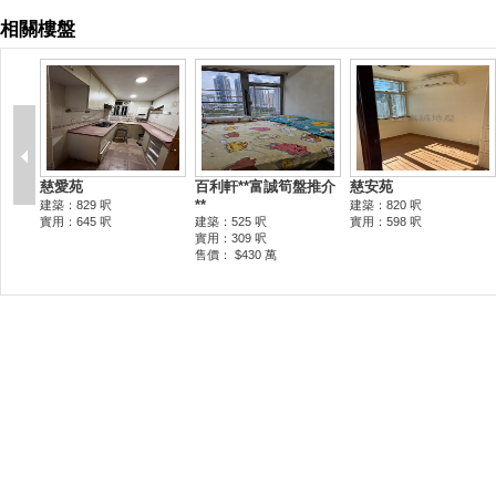
相關樓盤
慈愛苑
百利軒**富誠筍盤推介
慈安苑
**
建築：829 呎
建築：820 呎
實用：645 呎
建築：525 呎
實用：598 呎
實用：309 呎
售價： $430 萬