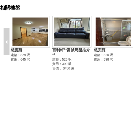
相關樓盤
慈愛苑
百利軒**富誠筍盤推介
慈安苑
**
建築：829 呎
建築：820 呎
實用：645 呎
建築：525 呎
實用：598 呎
實用：309 呎
售價： $430 萬