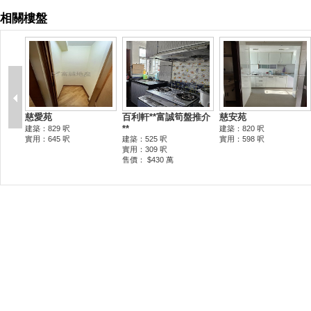
相關樓盤
慈愛苑
百利軒**富誠筍盤推介
慈安苑
**
建築：829 呎
建築：820 呎
實用：645 呎
建築：525 呎
實用：598 呎
實用：309 呎
售價： $430 萬